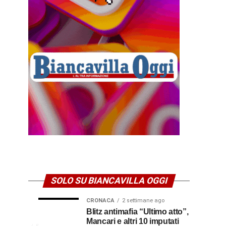
SOLO SU BIANCAVILLA OGGI
CRONACA
2 settimane ago
NEWS
CULTURA
Disservizi
Don
Blitz antimafia “Ultimo atto”,
1
2
settimana
settimane
Mancari e altri 10 imputati
CULTURA
elettrici,
Pasquale
ago
ago