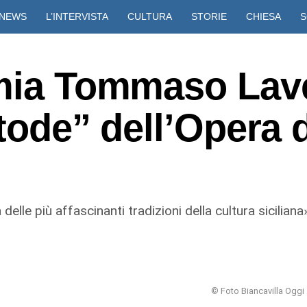
NEWS
L’INTERVISTA
CULTURA
STORIE
CHIESA
S
VIDEO
emia Tommaso Lav
stode” dell’Opera 
elle più affascinanti tradizioni della cultura siciliana
© Foto Biancavilla Oggi