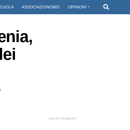
CUOLA
ASSOCIAZIONISMO
OPINIONI
enia,
dei
»
ADVERTISEMENT