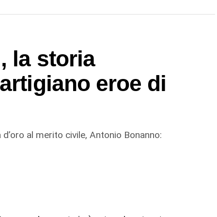
 la storia
Da Biancavilla al grande calcio:
Spedalieri convocato per Juve-
artigiano eroe di
Napoli
 d’oro al merito civile, Antonio Bonanno: