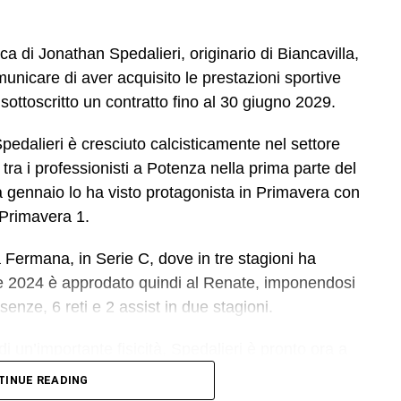
a di Jonathan Spedalieri, originario di Biancavilla,
unicare di aver acquisito le prestazioni sportive
sottoscritto un contratto fino al 30 giugno 2029.
Spedalieri è cresciuto calcisticamente nel settore
 tra i professionisti a Potenza nella prima parte del
gennaio lo ha visto protagonista in Primavera con
 Primavera 1.
 Fermana, in Serie C, dove in tre stagioni ha
ate 2024 è approdato quindi al Renate, imponendosi
enze, 6 reti e 2 assist in due stagioni.
i un’importante fisicità, Spedalieri è pronto ora a
Aquile.
TINUE READING