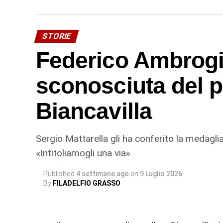
© RIPRODUZIONE RISERVATA
STORIE
Federico Ambrogi,
sconosciuta del p
Biancavilla
Sergio Mattarella gli ha conferito la medaglia
«Intitoliamogli una via»
Published
4 settimane ago
on
9 Luglio 2026
By
FILADELFIO GRASSO