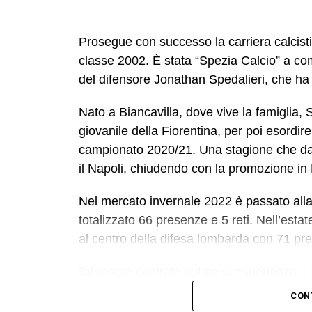
Prosegue con successo la carriera calcistic
classe 2002. È stata “Spezia Calcio” a com
del difensore Jonathan Spedalieri, che ha 
Nato a Biancavilla, dove vive la famiglia, 
giovanile della Fiorentina, per poi esordire
campionato 2020/21. Una stagione che da 
il Napoli, chiudendo con la promozione in
Nel mercato invernale 2022 è passato alla
totalizzato 66 presenze e 5 reti. Nell’est
al centro della difesa lombarda con 71 pres
Difensore centrale dotato di esperienza e d
mettere le proprie qualità al servizio delle 
CON