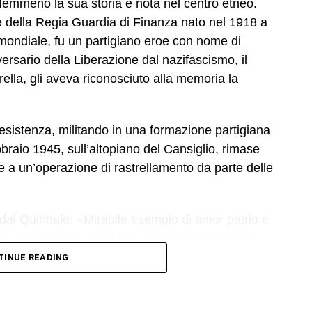
 Nemmeno la sua storia è nota nel centro etneo.
 della Regia Guardia di Finanza nato nel 1918 a
mondiale, fu un partigiano eroe con nome di
versario della Liberazione dal nazifascismo, il
ella, gli aveva riconosciuto alla memoria la
Resistenza, militando in una formazione partigiana
bbraio 1945, sull’altopiano del Cansiglio, rimase
e a un’operazione di rastrellamento da parte delle
 dal Quirinale: «Mirabile esempio di amor patrio e
lla democrazia, spinti fino all’estremo sacrificio».
TINUE READING
ta al riconoscimento della medaglia è stato il
congedo della Guardia di Finanza e stimato storico
sione e rigore la vicenda umana e professionale del