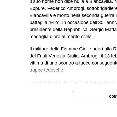
Il suo nome non dice nulla a Biancavilla.
Eppure, Federico Ambrogi, sottobrigadiere
Biancavilla e morto nella seconda guerra 
battaglia “Elio”. In occasione dell’80° anni
presidente della Repubblica, Sergio Mattar
medaglia d’oro al merito civile.
Il militare della Fiamme Gialle aderì alla 
del Friuli Venezia Giulia. Ambrogi, il 13 fe
vittima di uno scontro a fuoco conseguent
truppe tedesche.
La motivazione dell’onorificenza conferita
di attaccamento ai valori della libertà e de
CON
A curare la relazione ministeriale finalizza
Colonnello Gerardo Severino, ufficiale in 
militare. È stato lui a ricostruire con pas