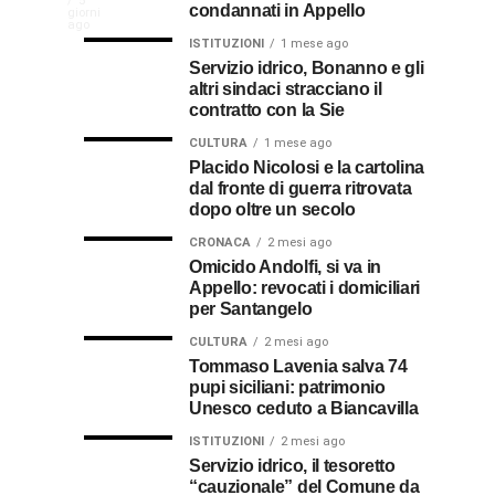
In
La
5
condannati in Appello
giorni
indennizzo
Castro,
comunità
ago
Calabria
in
il
ISTITUZIONI
1 mese ago
di
Servizio idrico, Bonanno e gli
bolletta:
prete-
Gallico
altri sindaci stracciano il
premio
ecco
soldato
rende
contratto con la Sie
omaggio
cosa
in
al
CULTURA
1 mese ago
al
fare
soccorso
Placido Nicolosi e la cartolina
prete
per
dei
dal fronte di guerra ritrovata
sacerdote
biancavillese,
ottenerlo
feriti
dopo oltre un secolo
ricordato
della
Vincenzo
per
CRONACA
2 mesi ago
Grande
Omicido Andolfi, si va in
il
Guerra
Appello: revocati i domiciliari
Stissi,
suo
per Santangelo
impegno
77
di
CULTURA
2 mesi ago
parroco
Tommaso Lavenia salva 74
pupi siciliani: patrimonio
anni
Unesco ceduto a Biancavilla
dopo
ISTITUZIONI
2 mesi ago
Servizio idrico, il tesoretto
“cauzionale” del Comune da