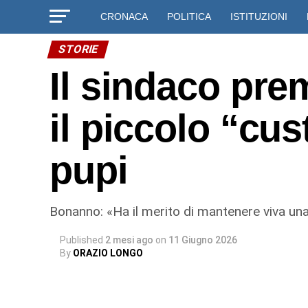
CRONACA
POLITICA
ISTITUZIONI
STORIE
Il sindaco pr
il piccolo “cu
pupi
Bonanno: «Ha il merito di mantenere viva una d
Published
2 mesi ago
on
11 Giugno 2026
By
ORAZIO LONGO