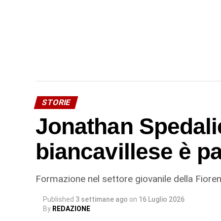
STORIE
Jonathan Spedalier
biancavillese è p
Formazione nel settore giovanile della Fioren
Published
3 settimane ago
on
16 Luglio 2026
By
REDAZIONE