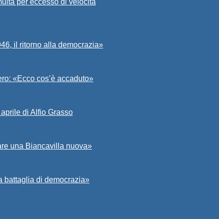
ulta per eccesso di velocità
6, il ritorno alla democrazia»
Asero: «Ecco cos’è accaduto»
aprile di Alfio Grasso
zare una Biancavilla nuova»
a battaglia di democrazia»