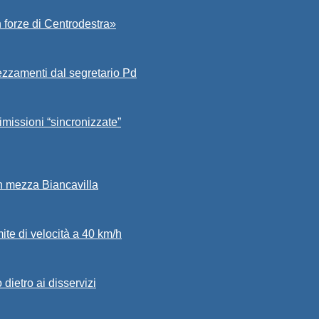
 forze di Centrodestra»
ezzamenti dal segretario Pd
imissioni “sincronizzate”
in mezza Biancavilla
mite di velocità a 40 km/h
dietro ai disservizi