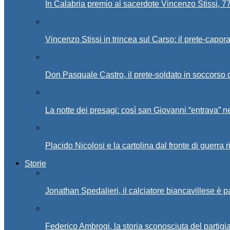
In Calabria premio al sacerdote Vincenzo Stissi, 7
Vincenzo Stissi in trincea sul Carso: il prete-capor
Don Pasquale Castro, il prete-soldato in soccorso d
La notte dei presagi: così san Giovanni “entrava” ne
Placido Nicolosi e la cartolina dal fronte di guerra 
Storie
Jonathan Spedalieri, il calciatore biancavillese è 
Federico Ambrogi, la storia sconosciuta del partigi