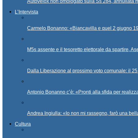
Autovelox non omologato sulla Ss 284, annullata m
L’Intervista
Carmelo Bonanno: «Biancavilla e quel 2 giugno 194
M5s assente e il tesoretto elettorale da spartire, 
Dalla Liberazione al prossimo voto comunale: il 25 
Antonio Bonanno c’è: «Pronti alla sfida per realiz
Andrea Ingiulla: «Io non mi rassegno, farò una bell
Cultura