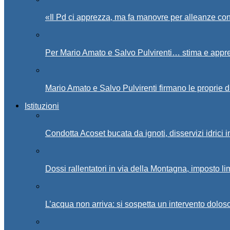
«Il Pd ci apprezza, ma fa manovre per alleanze con
Per Mario Amato e Salvo Pulvirenti… stima e appr
Mario Amato e Salvo Pulvirenti firmano le proprie d
Istituzioni
Condotta Acoset bucata da ignoti, disservizi idrici 
Dossi rallentatori in via della Montagna, imposto li
L’acqua non arriva: si sospetta un intervento doloso 