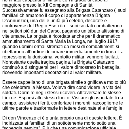
maggiore presso la XII Compagnia di Sanità.
Successivamente fu assegnato alla Brigata Catanzaro (i suoi
familiari chiamarono il corpo di appartenenza Brigata
D’Annunzio), una delle unità più celebri, decorate e
controverse del Regio Esercito. I suoi soldati combatterono
nei settori più duri del Carso, pagando un tributo altissimo di
vite umane. La brigata è ricordata anche per il drammatico
ammutinamento di Santa Maria la Longa, nel luglio 1917,
quando uomini ormai stremati da mesi di combattimenti si
ribellarono all’ordine di tornare immediatamente in linea. La
repressione fu durissima: ventotto militari vennero fucilati.
Nonostante quella tragica pagina, la Brigata Catanzaro
continuò a distinguersi per il valore dimostrato in battaglia,
ricevendo importanti decorazioni al valor militare.
Essere cappellano di una brigata simile significava molto più
che celebrare la Messa. Voleva dire condividere la vita dei
soldati. Dormire negli stessi ricoveri. Attraversare le stesse
trincee. Esporsi allo stesso fuoco. Visitare gli ospedaletti da
campo, assistere i feriti, confortare i morenti, raccoglierne le
ultime parole e trasformarle in lettere destinate alle famiglie.
Di don Vincenzo ci è giunta proprio una di queste lettere. È
indirizzata ai familiari di un sottotenente morto sotto una
“scheggia nemica”. Più che una comunicazione ufficiale,