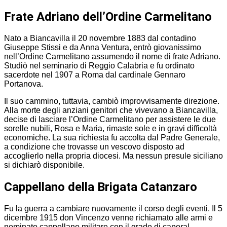
Frate Adriano dell’Ordine Carmelitano
Nato a Biancavilla il 20 novembre 1883 dal contadino
Giuseppe Stissi e da Anna Ventura, entrò giovanissimo
nell’Ordine Carmelitano assumendo il nome di frate Adriano.
Studiò nel seminario di Reggio Calabria e fu ordinato
sacerdote nel 1907 a Roma dal cardinale Gennaro
Portanova.
Il suo cammino, tuttavia, cambiò improvvisamente direzione.
Alla morte degli anziani genitori che vivevano a Biancavilla,
decise di lasciare l’Ordine Carmelitano per assistere le due
sorelle nubili, Rosa e Maria, rimaste sole e in gravi difficoltà
economiche. La sua richiesta fu accolta dal Padre Generale,
a condizione che trovasse un vescovo disposto ad
accoglierlo nella propria diocesi. Ma nessun presule siciliano
si dichiarò disponibile.
Cappellano della Brigata Catanzaro
Fu la guerra a cambiare nuovamente il corso degli eventi. Il 5
dicembre 1915 don Vincenzo venne richiamato alle armi e
nominato cappellano militare con il grado di caporal