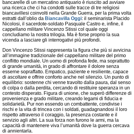
bancarelle di un mercatino antiquario è riuscito ad avviare
una ricerca che ci ha condotti sulle tracce di tre religiosi
biancavillesi coinvolti nella Grande Guerra, per la prima volta
estratti dall’oblio da
Biancavilla Oggi
: il seminarista Placido
Nicolosi, il sacerdote-soldato Pasquale Castro e, infine, il
cappellano militare Vincenzo Stissi col quale oggi
concludiamo la nostra trilogia. Ma è forse proprio la sua
vicenda a lasciare gli interrogativi più profondi.
Don Vincenzo Stissi rappresenta la figura che più si avvicina
all’immagine tradizionale del cappellano militare del primo
conflitto mondiale. Un uomo di profonda fede, ma soprattutto
di grande umanità, in grado di affrontare il dolore senza
esserne sopraffatto. Empatico, paziente e resiliente, capace
di ascoltare e offrire conforto anche nel silenzio. Un punto di
equilibrio: sostenne chi venne travolto dalla paura, dal senso
di colpa o dalla perdita, cercando di restituire speranza in un
contesto disperato. Figura di unione, che superò differenze di
provenienza e grado militare, creando legami di fiducia e
solidarietà. Pur non essendo un combattente, condivise i
rischi e la vita di trincea con i soldati, guadagnandosi il loro
rispetto attraverso il coraggio, la presenza costante e il
servizio agli altri. La sua forza non furono le armi, ma la
capacità di mantenere viva l’umanità dove la guerra cercava
di annientarla.