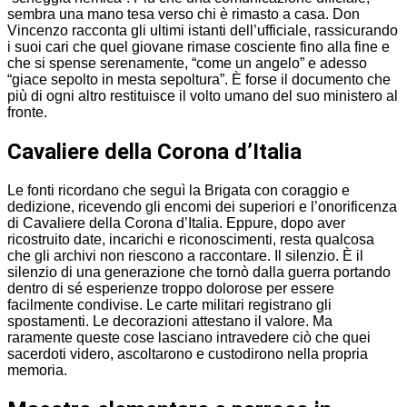
sembra una mano tesa verso chi è rimasto a casa. Don
Vincenzo racconta gli ultimi istanti dell’ufficiale, rassicurando
i suoi cari che quel giovane rimase cosciente fino alla fine e
che si spense serenamente, “come un angelo” e adesso
“giace sepolto in mesta sepoltura”. È forse il documento che
più di ogni altro restituisce il volto umano del suo ministero al
fronte.
Cavaliere della Corona d’Italia
Le fonti ricordano che seguì la Brigata con coraggio e
dedizione, ricevendo gli encomi dei superiori e l’onorificenza
di Cavaliere della Corona d’Italia. Eppure, dopo aver
ricostruito date, incarichi e riconoscimenti, resta qualcosa
che gli archivi non riescono a raccontare. Il silenzio. È il
silenzio di una generazione che tornò dalla guerra portando
dentro di sé esperienze troppo dolorose per essere
facilmente condivise. Le carte militari registrano gli
spostamenti. Le decorazioni attestano il valore. Ma
raramente queste cose lasciano intravedere ciò che quei
sacerdoti videro, ascoltarono e custodirono nella propria
memoria.