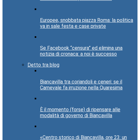
Europee, snobbata piazza Roma: la politica
va in sale festa e case private
Se Facebook “censura” ed elimina una
notizia di cronaca: a noi è successo
Detto tra blog
Biancavilla tra coriandoli e ceneri: se il
Carnevale fa irruzione nella Quaresima
È il momento (forse) di ripensare alle
modalità di governo di Biancavilla
«Centro storico di Biancavilla, ore 23: un