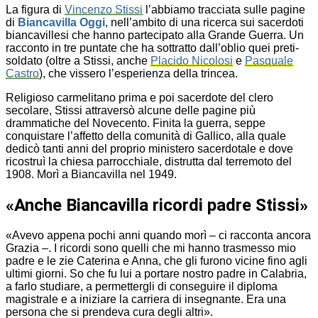
La figura di
Vincenzo Stissi
l’abbiamo tracciata sulle pagine
di
Biancavilla Oggi
, nell’ambito di una ricerca sui sacerdoti
biancavillesi che hanno partecipato alla Grande Guerra. Un
racconto in tre puntate che ha sottratto dall’oblio quei preti-
soldato (oltre a Stissi, anche
Placido Nicolosi
e
Pasquale
Castro
), che vissero l’esperienza della trincea.
Religioso carmelitano prima e poi sacerdote del clero
secolare, Stissi attraversò alcune delle pagine più
drammatiche del Novecento. Finita la guerra, seppe
conquistare l’affetto della comunità di Gallico, alla quale
dedicò tanti anni del proprio ministero sacerdotale e dove
ricostruì la chiesa parrocchiale, distrutta dal terremoto del
1908. Morì a Biancavilla nel 1949.
«Anche Biancavilla ricordi padre Stissi»
«Avevo appena pochi anni quando morì – ci racconta ancora
Grazia –. I ricordi sono quelli che mi hanno trasmesso mio
padre e le zie Caterina e Anna, che gli furono vicine fino agli
ultimi giorni. So che fu lui a portare nostro padre in Calabria,
a farlo studiare, a permettergli di conseguire il diploma
magistrale e a iniziare la carriera di insegnante. Era una
persona che si prendeva cura degli altri».