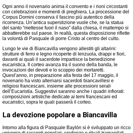
Ogni anno il novenario anima il convento e i rioni circostanti
con celebrazioni e momenti di preghiera. La processione del
Corpus Domini conserva il fascino più autentico della
ricorrenza. Un’antica superstizione vuole che, se la statua
del santo “mettesse fuori il naso” dalla chiesa, il maltempo si
abbatterebbe sul paese. In realtà, questa disposizione riflette
la volontà di Pasquale di porre Cristo al centro del culto.
Lungo le vie di Biancavilla vengono allestiti gli altarini:
strutture di ferro e legno ricoperte di lenzuola, drappi e fiori,
davanti ai quali il sacerdote impartisce la benedizione
eucaristica. Il corteo avanza tra il suono della banda, le
invocazioni dei devoti e lo scoppio dei mortaretti.
Quest’anno, in preparazione alla festa del 17 maggio, il
novenario ha visto alternarsi sacerdoti biancavillesi e
religiosi francescani, insieme alle processioni serali
dell’Eucaristia. Suggestivi saranno anche i quadri infiorati:
composizioni artistiche dedicate ai temi francescani ed
eucaristici, sopra le quali passerà il corteo.
La devozione popolare a Biancavilla
Intorno alla figura di Pasquale Baylón si è sviluppato un ricco
universo di racconti popolari, credenze e rituali tramandati