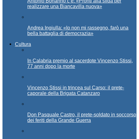
Antonio Bonanno c’è: «Pronti alla sfida per
realizzare una Biancavilla nuova»
Andrea Ingiulla: «Io non mi rassegno, farò una
bella battaglia di democrazia»
Cultura
In Calabria premio al sacerdote Vincenzo Stissi,
77 anni dopo la morte
Vincenzo Stissi in trincea sul Carso: il prete-
caporale della Brigata Catanzaro
Don Pasquale Castro, il prete-soldato in soccorso
dei feriti della Grande Guerra