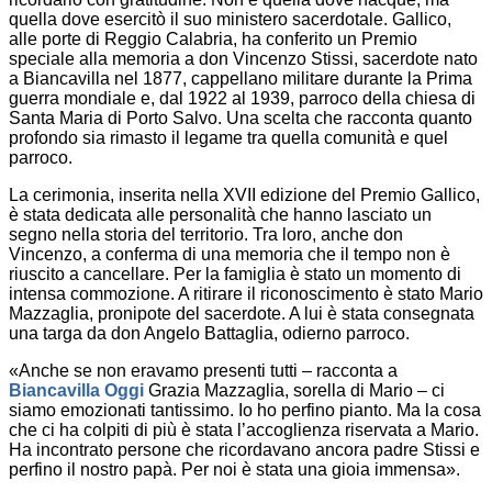
quella dove esercitò il suo ministero sacerdotale. Gallico,
alle porte di Reggio Calabria, ha conferito un Premio
speciale alla memoria a don Vincenzo Stissi, sacerdote nato
a Biancavilla nel 1877, cappellano militare durante la Prima
guerra mondiale e, dal 1922 al 1939, parroco della chiesa di
Santa Maria di Porto Salvo. Una scelta che racconta quanto
profondo sia rimasto il legame tra quella comunità e quel
parroco.
La cerimonia, inserita nella XVII edizione del Premio Gallico,
è stata dedicata alle personalità che hanno lasciato un
segno nella storia del territorio. Tra loro, anche don
Vincenzo, a conferma di una memoria che il tempo non è
riuscito a cancellare. Per la famiglia è stato un momento di
intensa commozione. A ritirare il riconoscimento è stato Mario
Mazzaglia, pronipote del sacerdote. A lui è stata consegnata
una targa da don Angelo Battaglia, odierno parroco.
«Anche se non eravamo presenti tutti – racconta a
Biancavilla Oggi
Grazia Mazzaglia, sorella di Mario – ci
siamo emozionati tantissimo. Io ho perfino pianto. Ma la cosa
che ci ha colpiti di più è stata l’accoglienza riservata a Mario.
Ha incontrato persone che ricordavano ancora padre Stissi e
perfino il nostro papà. Per noi è stata una gioia immensa».