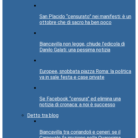
San Placido “censurato” nei manifesti: è un
ottobre che di sacro ha ben poco
Biancavilla non legge, chiude l’edicola di
Danilo Galati: una pessima notizia
Europee, snobbata piazza Roma: la politica
va in sale festa e case private
Se Facebook “censura” ed elimina una
notizia di cronaca: a noi è successo
Detto tra blog
Biancavilla tra coriandoli e ceneri: se il
Carnevale fa irruzione nella Quaresima