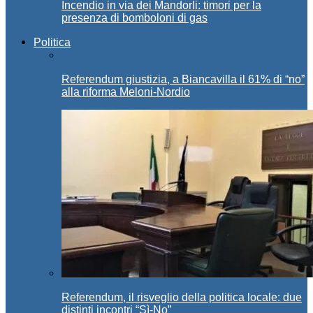
Incendio in via dei Mandorli: timori per la
presenza di bomboloni di gas
Politica
Referendum giustizia, a Biancavilla il 61% di “no”
alla riforma Meloni-Nordio
Referendum, il risveglio della politica locale: due
distinti incontri “Sì-No”