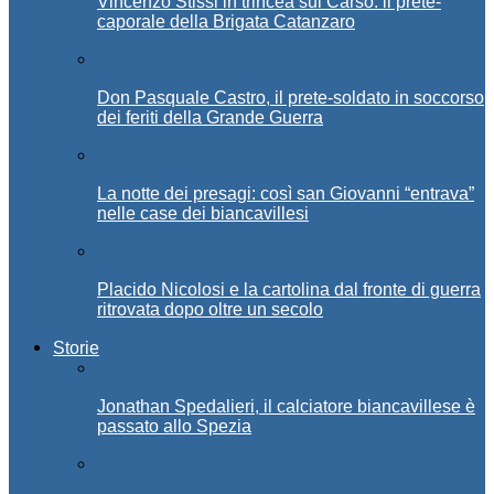
Vincenzo Stissi in trincea sul Carso: il prete-
caporale della Brigata Catanzaro
Don Pasquale Castro, il prete-soldato in soccorso
dei feriti della Grande Guerra
La notte dei presagi: così san Giovanni “entrava”
nelle case dei biancavillesi
Placido Nicolosi e la cartolina dal fronte di guerra
ritrovata dopo oltre un secolo
Storie
Jonathan Spedalieri, il calciatore biancavillese è
passato allo Spezia