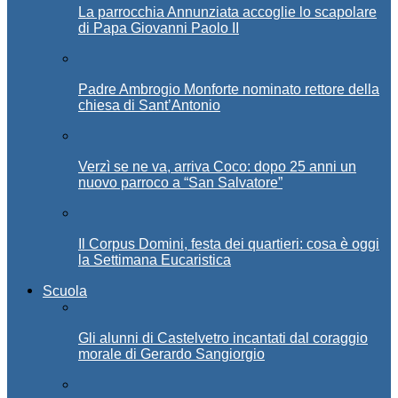
La parrocchia Annunziata accoglie lo scapolare
di Papa Giovanni Paolo II
Padre Ambrogio Monforte nominato rettore della
chiesa di Sant’Antonio
Verzì se ne va, arriva Coco: dopo 25 anni un
nuovo parroco a “San Salvatore”
Il Corpus Domini, festa dei quartieri: cosa è oggi
la Settimana Eucaristica
Scuola
Gli alunni di Castelvetro incantati dal coraggio
morale di Gerardo Sangiorgio