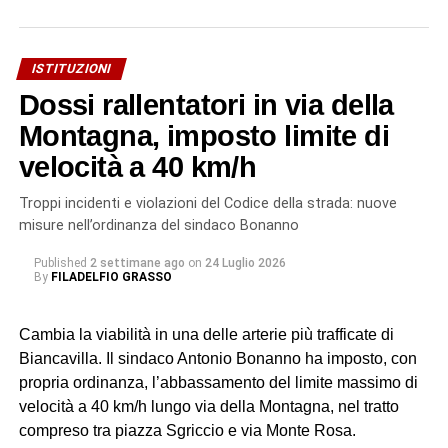
I tecnici Acoset hanno rilevato una grave perdita idrica,
stimata in oltre 30 litri al secondo. «Un primo intervento
con collare di riparazione non è stato sufficiente – si legge
ISTITUZIONI
in una nota dell’azienda – a contenere la perdita. I nostri
Dossi rallentatori in via della
tecnici hanno quindi valutato che l’unica soluzione
realmente risolutiva è la sostituzione integrale del tratto
Montagna, imposto limite di
danneggiato: un intervento più impegnativo, ma
velocità a 40 km/h
necessario per garantire un ripristino sicuro e duraturo
dell’infrastruttura, evitando il rischio di nuovi cedimenti a
Troppi incidenti e violazioni del Codice della strada: nuove
breve termine». Il tempo previsto per la riparazione è
misure nell’ordinanza del sindaco Bonanno
complessivamente di 24 ore.
Published
2 settimane ago
on
24 Luglio 2026
By
FILADELFIO GRASSO
© RIPRODUZIONE RISERVATA
Cambia la viabilità in una delle arterie più trafficate di
Biancavilla. Il sindaco Antonio Bonanno ha imposto, con
propria ordinanza, l’abbassamento del limite massimo di
velocità a 40 km/h lungo via della Montagna, nel tratto
compreso tra piazza Sgriccio e via Monte Rosa.