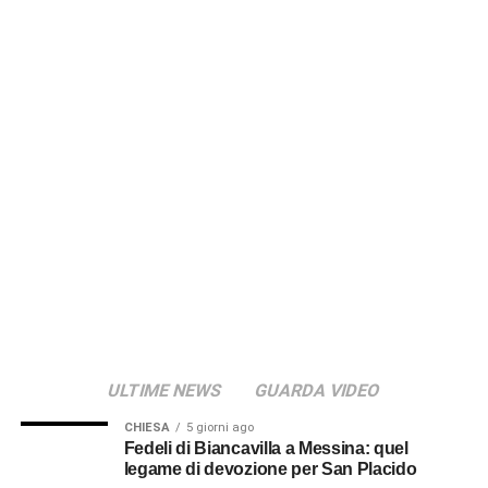
Secondo il Comune, il limite ordinario di 50 km/h non
risulta più adeguato alle caratteristiche di questo tratto
urbano. Da qui la scelta di ridurre la velocità consentita e
affiancare alla nuova regolamentazione l’installazione di
dossi rallentatori e di un’apposita segnaletica. Le
eventuali violazioni saranno sanzionate secondo quanto
previsto dalla normativa vigente.
© RIPRODUZIONE RISERVATA
ULTIME NEWS
GUARDA VIDEO
CHIESA
5 giorni ago
Fedeli di Biancavilla a Messina: quel
legame di devozione per San Placido