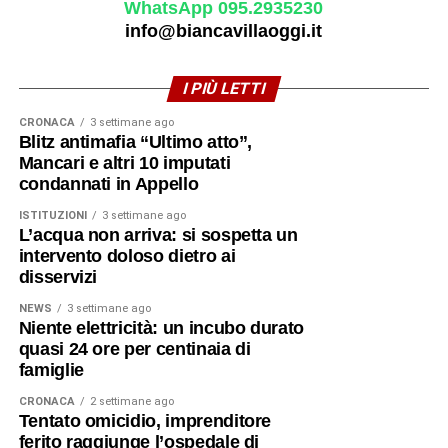
WhatsApp 095.2935230
info@biancavillaoggi.it
I PIÙ LETTI
CRONACA
3 settimane ago
Blitz antimafia “Ultimo atto”,
Mancari e altri 10 imputati
condannati in Appello
ISTITUZIONI
3 settimane ago
L’acqua non arriva: si sospetta un
intervento doloso dietro ai
disservizi
NEWS
3 settimane ago
Niente elettricità: un incubo durato
quasi 24 ore per centinaia di
famiglie
CRONACA
2 settimane ago
Tentato omicidio, imprenditore
ferito raggiunge l’ospedale di