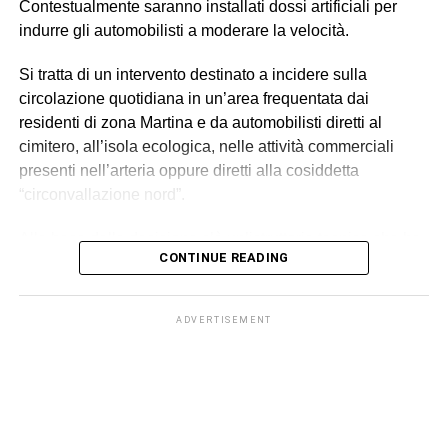
Contestualmente saranno installati dossi artificiali per
indurre gli automobilisti a moderare la velocità.
Si tratta di un intervento destinato a incidere sulla
circolazione quotidiana in un’area frequentata dai
residenti di zona Martina e da automobilisti diretti al
cimitero, all’isola ecologica, nelle attività commerciali
presenti nell’arteria oppure diretti alla cosiddetta
“circonvallazione nord”.
Alla base della decisione c’è un’istruttoria tecnica che ha
CONTINUE READING
evidenziato una situazione ritenuta critica sotto il profilo
della sicurezza stradale. Vengono così richiamati la
presenza costante di pedoni, il notevole flusso di traffico,
ADVERTISEMENT
soprattutto nelle ore serali, e il verificarsi di diversi
incidenti (il più grave, nell’agosto 2023, nel quale
perse la
vita il giovane Vincenzo Tomasello
) o comunque di
condizioni che determinano un elevato rischio.