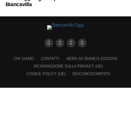
Biancavilla
CHI SIAMO
CONTATTI
NERO SU BIANCO EDIZIONI
DICHIARAZIONE SULLA PRIVACY (UE)
COOKIE POLICY (UE)
DISCONOSCIMENTO
Registrazione al Tribunale di Catania n. 25/2016
PROPRIETARIO e EDITORE
Associazione Nero su Bianco ETS
Iscrizione al RUNTS n. 2305 del 23.6.2026
Iscrizione al ROC n. 36315 del 16.3.2021
Direttore responsabile: VITTORIO FIORENZA
━━━━━
Nel rispetto dei lettori e a garanzia della propria indipendenza,