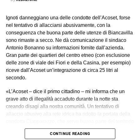
Ignoti danneggiano una delle condotte dell’Acoset, forse
nel tentativo di allacciarsi abusivamente, con la
conseguenza che buona parte delle utenze di Biancavilla
sono rimaste a secco. Ne dà comunicazione il sindaco
Antonio Bonanno su informazioni fornite dall’azienda.
Gran parte dei quartieri del centro etneo (con esclusione
delle zone di viale dei Fiori e della Casina, per esempio)
riceve dall’Acoset un’integrazione di circa 25 litri al
secondo.
«L’Acoset – dice il primo cittadino – mi informa che un
grave atto di illegalità accaduto durante la notte sta
creando disagi alla nostra comunità. Un tentativo di
allaccio abusivo alla rete idrica ha ridotto la portata della
condotta Ciapparazzo, che serve buona parte del territorio
di Biancavilla».
CONTINUE READING