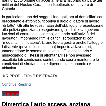
hanno avuto origine gli accertamenti a riscontro da parte dei
militari del Nucleo Carabinieri Ispettorato del Lavoro di
Catania.
In particolare, uno dei soggetti indagati, ora ai domiciliari con
braccialetto elettronico, ricopriva il ruolo di datore di lavoro
“di fatto”. Gli altri tre (destinatari dell’obbligo di presentazione
alla polizia giudiziaria) eseguivano gli ordini e svolgevano
funzioni di controllo sul campo, vigilando sull’attività dei
lavoratori, imponendo ritmi e carichi sproporzionati con
“modalità intimidatorie”. Erano loro a gestire anche l’alloggio
fatiscente (privo di luce e acqua) imposto ai lavoratori,
trattenendone le somme relative all’affitto dal salario e
minacciando gli stessi di allontanarli se non avessero
accettato tali condizioni, contribuendo così a mantenere le
condizioni di sfruttamento e dipendenza economica e
abitativa.
© RIPRODUZIONE RISERVATA
Continue Reading
Cronaca
Dimentica l’auto accesa, anziana