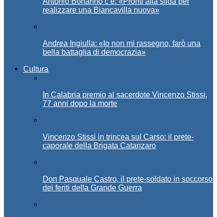
Antonio Bonanno c’è: «Pronti alla sfida per
realizzare una Biancavilla nuova»
Andrea Ingiulla: «Io non mi rassegno, farò una
bella battaglia di democrazia»
Cultura
In Calabria premio al sacerdote Vincenzo Stissi,
77 anni dopo la morte
Vincenzo Stissi in trincea sul Carso: il prete-
caporale della Brigata Catanzaro
Don Pasquale Castro, il prete-soldato in soccorso
dei feriti della Grande Guerra