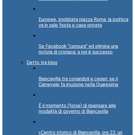
Europee, snobbata piazza Roma: la politica
va in sale festa e case private
Se Facebook “censura” ed elimina una
notizia di cronaca: a noi è successo
Detto tra blog
Biancavilla tra coriandoli e ceneri: se il
Carnevale fa irruzione nella Quaresima
È il momento (forse) di ripensare alle
modalità di governo di Biancavilla
«Centro storico di Biancavilla, ore 23: un