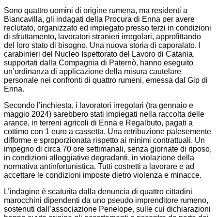
Sono quattro uomini di origine rumena, ma residenti a
Biancavilla, gli indagati della Procura di Enna per avere
reclutato, organizzato ed impiegato presso terzi in condizioni
di sfruttamento, lavoratori stranieri irregolari, approfittando
del loro stato di bisogno. Una nuova storia di caporalato. I
carabinieri del Nucleo Ispettorato del Lavoro di Catania,
supportati dalla Compagnia di Paternò, hanno eseguito
un’ordinanza di applicazione della misura cautelare
personale nei confronti di quattro rumeni, emessa dal Gip di
Enna.
Secondo l’inchiesta, i lavoratori irregolari (tra gennaio e
maggio 2024) sarebbero stati impiegati nella raccolta delle
arance, in terreni agricoli di Enna e Regalbuto, pagati a
cottimo con 1 euro a cassetta. Una retribuzione palesemente
difforme e sproporzionata rispetto ai minimi contrattuali. Un
impegno di circa 70 ore settimanali, senza giornate di riposo,
in condizioni alloggiative degradanti, in violazione della
normativa antinfortunistica. Tutti costretti a lavorare e ad
accettare le condizioni imposte dietro violenza e minacce.
L’indagine è scaturita dalla denuncia di quattro cittadini
marocchini dipendenti da uno pseudo imprenditore rumeno,
sostenuti dall’associazione Penelope, sulle cui dichiarazioni