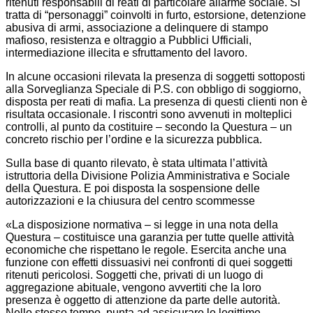
ritenuti responsabili di reati di particolare allarme sociale. Si
tratta di “personaggi” coinvolti in furto, estorsione, detenzione
abusiva di armi, associazione a delinquere di stampo
mafioso, resistenza e oltraggio a Pubblici Ufficiali,
intermediazione illecita e sfruttamento del lavoro.
In alcune occasioni rilevata la presenza di soggetti sottoposti
alla Sorveglianza Speciale di P.S. con obbligo di soggiorno,
disposta per reati di mafia. La presenza di questi clienti non è
risultata occasionale. I riscontri sono avvenuti in molteplici
controlli, al punto da costituire – secondo la Questura – un
concreto rischio per l’ordine e la sicurezza pubblica.
Sulla base di quanto rilevato, è stata ultimata l’attività
istruttoria della Divisione Polizia Amministrativa e Sociale
della Questura. E poi disposta la sospensione delle
autorizzazioni e la chiusura del centro scommesse
«La disposizione normativa – si legge in una nota della
Questura – costituisce una garanzia per tutte quelle attività
economiche che rispettano le regole. Esercita anche una
funzione con effetti dissuasivi nei confronti di quei soggetti
ritenuti pericolosi. Soggetti che, privati di un luogo di
aggregazione abituale, vengono avvertiti che la loro
presenza è oggetto di attenzione da parte delle autorità.
Nello stesso tempo, punta ad assicurare le legittime