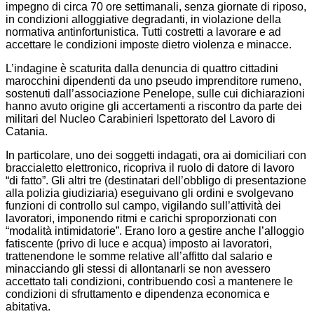
impegno di circa 70 ore settimanali, senza giornate di riposo,
in condizioni alloggiative degradanti, in violazione della
normativa antinfortunistica. Tutti costretti a lavorare e ad
accettare le condizioni imposte dietro violenza e minacce.
L’indagine è scaturita dalla denuncia di quattro cittadini
marocchini dipendenti da uno pseudo imprenditore rumeno,
sostenuti dall’associazione Penelope, sulle cui dichiarazioni
hanno avuto origine gli accertamenti a riscontro da parte dei
militari del Nucleo Carabinieri Ispettorato del Lavoro di
Catania.
In particolare, uno dei soggetti indagati, ora ai domiciliari con
braccialetto elettronico, ricopriva il ruolo di datore di lavoro
“di fatto”. Gli altri tre (destinatari dell’obbligo di presentazione
alla polizia giudiziaria) eseguivano gli ordini e svolgevano
funzioni di controllo sul campo, vigilando sull’attività dei
lavoratori, imponendo ritmi e carichi sproporzionati con
“modalità intimidatorie”. Erano loro a gestire anche l’alloggio
fatiscente (privo di luce e acqua) imposto ai lavoratori,
trattenendone le somme relative all’affitto dal salario e
minacciando gli stessi di allontanarli se non avessero
accettato tali condizioni, contribuendo così a mantenere le
condizioni di sfruttamento e dipendenza economica e
abitativa.