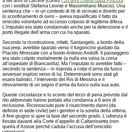
a sei anni di carcere (contro
i 16 anni chiesti dalla Procura
con i sostituti Stefania Leonte e Massimiliano Muscio). Una
sentenza che – in un contesto di liti di vicinato e diverbi per
lo sconfinamento di ovini – aveva riqualificato il fatto da
omicidio volontario ad eccesso colposo di legittima difesa.
L’imputato era stato condannato anche per la detenzione e il
porto illegale dell’arma con cui ha sparato.
Secondo la ricostruzione, infatti, Santangelo, a bordo della
sua jeep, avrebbe sparato verso il furgoncino guidato da
Placido Minissale con a bordo Antonio Andolfi. Il passeggero
era stato colpito mortalmente (a nulla era valsa la corsa
all’ospedale di Biancavilla). Ma l’imputato lo avrebbe fatto –
secondo la sentenza – in risposta a colpi d’arma da fuoco
avversari esplosi verso di lui. Determinanti sono stati gli
esami balistici, l’intervento del Ris di Messina e il
ritrovamento di un segno d’arma da fuoco sulla sua auto.
Queste circostanze e lo sconto del terzo di pena previsto dal
rito abbreviato hanno portato alla condanna a 6 anni di
reclusione. Riconosciuto pure il risarcimento danni (da
definire in sede civile) per i genitori e la sorella della vittima.
A fine giugno si apre la fase del secondo grado. L’udienza è
fissata davanti alla Corte d’appello di Caltanissetta (non
quella d’Assise perché caduta l’accusa dell’omicidio
volontario).