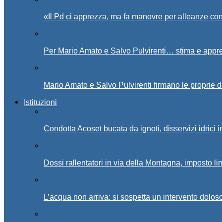
«Il Pd ci apprezza, ma fa manovre per alleanze con
Per Mario Amato e Salvo Pulvirenti… stima e appr
Mario Amato e Salvo Pulvirenti firmano le proprie d
Istituzioni
Condotta Acoset bucata da ignoti, disservizi idrici 
Dossi rallentatori in via della Montagna, imposto li
L’acqua non arriva: si sospetta un intervento doloso 