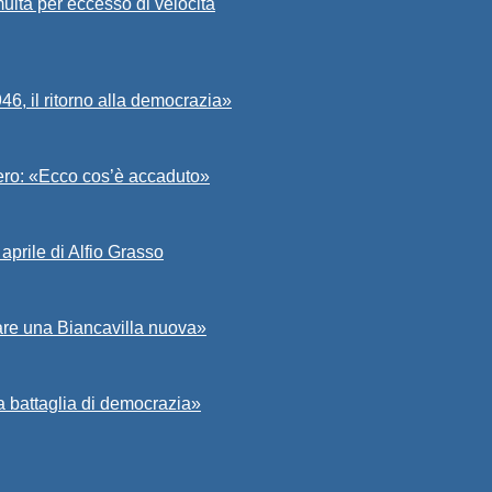
ulta per eccesso di velocità
6, il ritorno alla democrazia»
Asero: «Ecco cos’è accaduto»
aprile di Alfio Grasso
zare una Biancavilla nuova»
a battaglia di democrazia»