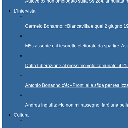
Autovelox non omologato sulla Ss 284, annullata m
L’Intervista
Carmelo Bonanno: «Biancavilla e quel 2 giugno 194
M5s assente e il tesoretto elettorale da spartire, 
Dalla Liberazione al prossimo voto comunale: il 25 
Antonio Bonanno c’è: «Pronti alla sfida per realiz
Andrea Ingiulla: «Io non mi rassegno, farò una bell
Cultura