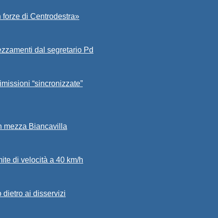
 forze di Centrodestra»
ezzamenti dal segretario Pd
imissioni “sincronizzate”
in mezza Biancavilla
mite di velocità a 40 km/h
dietro ai disservizi