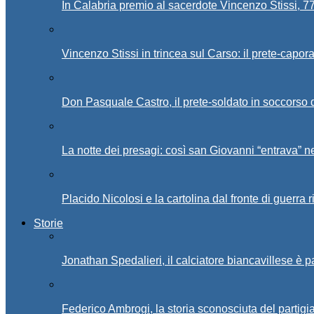
In Calabria premio al sacerdote Vincenzo Stissi, 7
Vincenzo Stissi in trincea sul Carso: il prete-capor
Don Pasquale Castro, il prete-soldato in soccorso d
La notte dei presagi: così san Giovanni “entrava” ne
Placido Nicolosi e la cartolina dal fronte di guerra 
Storie
Jonathan Spedalieri, il calciatore biancavillese è 
Federico Ambrogi, la storia sconosciuta del partigi