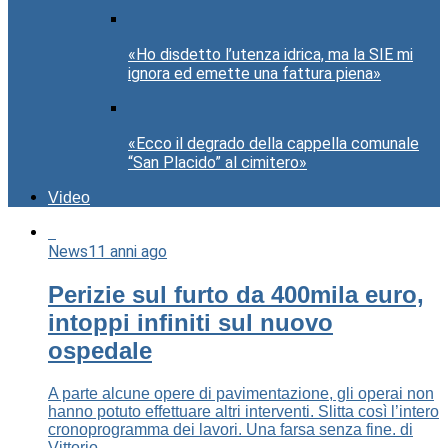
«Ho disdetto l’utenza idrica, ma la SIE mi
ignora ed emette una fattura piena»
«Ecco il degrado della cappella comunale
“San Placido” al cimitero»
Video
News
11 anni ago
Perizie sul furto da 400mila euro,
intoppi infiniti sul nuovo
ospedale
A parte alcune opere di pavimentazione, gli operai non
hanno potuto effettuare altri interventi. Slitta così l’intero
cronoprogramma dei lavori. Una farsa senza fine. di
Vittorio...