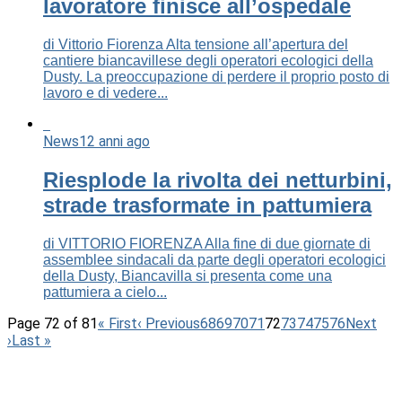
lavoratore finisce all’ospedale
di Vittorio Fiorenza Alta tensione all’apertura del
cantiere biancavillese degli operatori ecologici della
Dusty. La preoccupazione di perdere il proprio posto di
lavoro e di vedere...
News
12 anni ago
Riesplode la rivolta dei netturbini,
strade trasformate in pattumiera
di VITTORIO FIORENZA Alla fine di due giornate di
assemblee sindacali da parte degli operatori ecologici
della Dusty, Biancavilla si presenta come una
pattumiera a cielo...
Page 72 of 81
« First
‹ Previous
68
69
70
71
72
73
74
75
76
Next
›
Last »