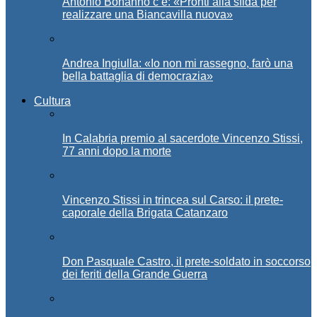
Antonio Bonanno c’è: «Pronti alla sfida per
realizzare una Biancavilla nuova»
Andrea Ingiulla: «Io non mi rassegno, farò una
bella battaglia di democrazia»
Cultura
In Calabria premio al sacerdote Vincenzo Stissi,
77 anni dopo la morte
Vincenzo Stissi in trincea sul Carso: il prete-
caporale della Brigata Catanzaro
Don Pasquale Castro, il prete-soldato in soccorso
dei feriti della Grande Guerra