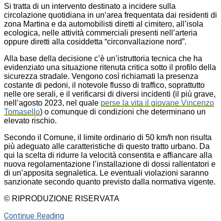
Si tratta di un intervento destinato a incidere sulla
circolazione quotidiana in un’area frequentata dai residenti di
zona Martina e da automobilisti diretti al cimitero, all’isola
ecologica, nelle attività commerciali presenti nell’arteria
oppure diretti alla cosiddetta “circonvallazione nord”.
Alla base della decisione c’è un’istruttoria tecnica che ha
evidenziato una situazione ritenuta critica sotto il profilo della
sicurezza stradale. Vengono così richiamati la presenza
costante di pedoni, il notevole flusso di traffico, soprattutto
nelle ore serali, e il verificarsi di diversi incidenti (il più grave,
nell’agosto 2023, nel quale
perse la vita il giovane Vincenzo
Tomasello
) o comunque di condizioni che determinano un
elevato rischio.
Secondo il Comune, il limite ordinario di 50 km/h non risulta
più adeguato alle caratteristiche di questo tratto urbano. Da
qui la scelta di ridurre la velocità consentita e affiancare alla
nuova regolamentazione l’installazione di dossi rallentatori e
di un’apposita segnaletica. Le eventuali violazioni saranno
sanzionate secondo quanto previsto dalla normativa vigente.
© RIPRODUZIONE RISERVATA
Continue Reading