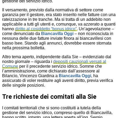
gestione del servizio idrico.
Il versamento, previsto dalla normativa di settore come
garanzia per il gestore, era stato inserito nelle fatture con una
rateizzazione in tre tranche. Ma si tratta di un addebito non
applicabile a tutti gli utenti e, comunque, va azzerato a quanti
hanno
diritto al cosiddetto “bonus idrico”
. Un’agevolazione –
come denunciato da
Biancavilla Oggi
– non riconosciuta in
nessuna delle due fatture inviate finora ai biancavillesi con
basso Isee. Stando agli annunci, dovrebbe essere stornata
nella prossima bolletta.
Altro tema aperto, indipendente dalla Sie – evidenziato dal
nostro giornale – riguarda i
depositi cauzionali versati al
Comune
per il precedente servizio idrico. Somme che
l’amministrazione, come dichiarato dall’assessore al
Bilancio, Vincenzo Giardina a
Biancavilla Oggi
, ha
assicurato di voler restituire agli aventi diritto, previa verifica
delle singole posizioni.
Tre richieste dei comitati alla Sie
I comitati territoriali che si sono costituiti a tutela della
gestione del servizio idrico, compreso quello di Biancavilla,
hanno scritto, intanto, una lettera aperta all’ing. Sergio