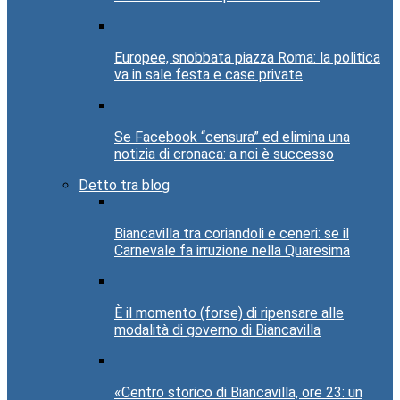
Europee, snobbata piazza Roma: la politica
va in sale festa e case private
Se Facebook “censura” ed elimina una
notizia di cronaca: a noi è successo
Detto tra blog
Biancavilla tra coriandoli e ceneri: se il
Carnevale fa irruzione nella Quaresima
È il momento (forse) di ripensare alle
modalità di governo di Biancavilla
«Centro storico di Biancavilla, ore 23: un