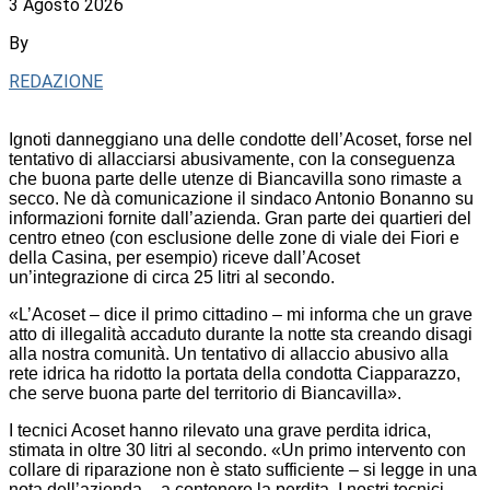
3 Agosto 2026
By
REDAZIONE
Ignoti danneggiano una delle condotte dell’Acoset, forse nel
tentativo di allacciarsi abusivamente, con la conseguenza
che buona parte delle utenze di Biancavilla sono rimaste a
secco. Ne dà comunicazione il sindaco Antonio Bonanno su
informazioni fornite dall’azienda. Gran parte dei quartieri del
centro etneo (con esclusione delle zone di viale dei Fiori e
della Casina, per esempio) riceve dall’Acoset
un’integrazione di circa 25 litri al secondo.
«L’Acoset – dice il primo cittadino – mi informa che un grave
atto di illegalità accaduto durante la notte sta creando disagi
alla nostra comunità. Un tentativo di allaccio abusivo alla
rete idrica ha ridotto la portata della condotta Ciapparazzo,
che serve buona parte del territorio di Biancavilla».
I tecnici Acoset hanno rilevato una grave perdita idrica,
stimata in oltre 30 litri al secondo. «Un primo intervento con
collare di riparazione non è stato sufficiente – si legge in una
nota dell’azienda – a contenere la perdita. I nostri tecnici