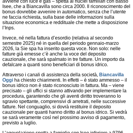
avviene con luce e gas – spetta ai nuclei familiari con basso
Isee, che a Biancavilla sono circa 2000. Il riconoscimento del
bonus dovrebbe avvenire in automatico, senza che l’utente
ne faccia richiesta, sulla base delle informazioni sulla
situazione economica e reddituale che mette a disposizione
l’Inps.
Invece, né nella fattura d’esordio (relativa al secondo
semestre 2025) né in quella del periodo gennaio-marzo
2026, la Sie spa ha inserito questa voce. Non solo: nelle
fatture già emesse c’è anche la voce del deposito
cauzionale, che sarà spalmato in tre fatture. Un importo da
defalcare a quanti sono beneficiari di bonus idrico.
Attraverso i canali di assistenza della società,
Biancavilla
Oggi
ha chiesto chiarimenti. In effetti – è stato ammesso – il
bonus idrico non è stato riconosciuto in fattura. Ma – viene
precisato – gli uffici si stanno attivando per implementare la
procedura, garantendo che gli aventi diritto troveranno lo
sgravio spettante, comprensivi di arretrati, nelle successive
fatture. Nel conguaglio, si dovrà restituire il deposito
cauzionale per quanti hanno diritto al bonus idrico. Si vedrà
se sarà veramente così nel prossimo avviso di pagamento,
previsto a luglio.
L’agevolazione spetta a famiglie con Isee inferiore a 9796