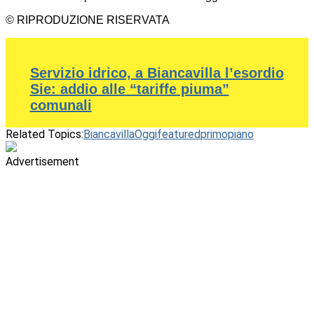
© RIPRODUZIONE RISERVATA
Servizio idrico, a Biancavilla l’esordio
Sie: addio alle “tariffe piuma”
comunali
Related Topics:
BiancavillaOggi
featured
primopiano
Advertisement