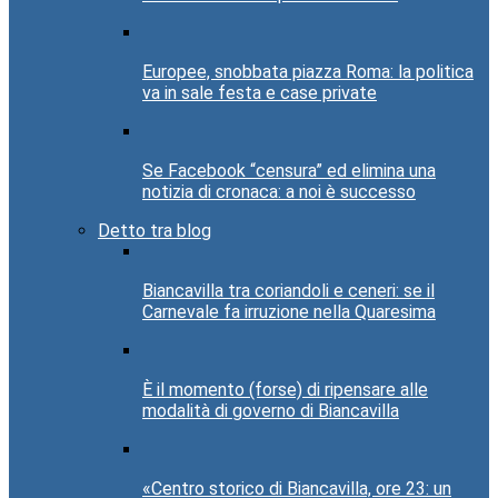
Europee, snobbata piazza Roma: la politica
va in sale festa e case private
Se Facebook “censura” ed elimina una
notizia di cronaca: a noi è successo
Detto tra blog
Biancavilla tra coriandoli e ceneri: se il
Carnevale fa irruzione nella Quaresima
È il momento (forse) di ripensare alle
modalità di governo di Biancavilla
«Centro storico di Biancavilla, ore 23: un