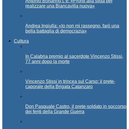
Antonio Bonanno c’è: «Pronti alla sfida per
realizzare una Biancavilla nuova»
Andrea Ingiulla: «Io non mi rassegno, farò una
bella battaglia di democrazia»
Cultura
In Calabria premio al sacerdote Vincenzo Stissi,
77 anni dopo la morte
Vincenzo Stissi in trincea sul Carso: il prete-
caporale della Brigata Catanzaro
Don Pasquale Castro, il prete-soldato in soccorso
dei feriti della Grande Guerra