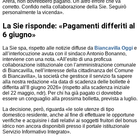
Arera, non dovrebbero pagarlo. Un altro errore che va
corretto. Confido nella collaborazione della Sie. Seguirò
personalmente la vicenda».
La Sie risponde: «Pagamenti differiti al
6 giugno»
La Sie spa, rispetto alle notizie diffuse da
Biancavilla Oggi
e
all’interlocuzione avuta con il sindaco Antonio Bonanno,
interviene con una nota. «All’esito di una proficua
collaborazione istituzionale con l’amministrazione comunale
di Biancavilla, nell’interesse della cittadinanza del Comune
di Biancavilla», la società che gestisce il servizio fa sapere
alla nostra redazione «la data di scadenza delle bollette è
differita all’8 giugno 2026» (rispetto alla scadenza iniziale
del 22 maggio, ndr). Per chi ha già pagato ci dovrebbe
essere un conguaglio alla prossima bolletta, prevista a luglio.
La decisione, però, riguarda «le sole utenze di tipo
domestico residente, anche al fine di effettuare le opportune
verifiche e acquisire i dati relativi ai soggetti fruitori del bonus
idrico non ancora disponibili presso il portale istituzionale
Servizio Informativo Integrato».