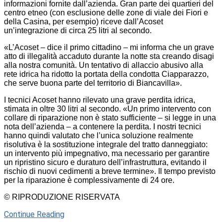
informazioni fornite dall’azienda. Gran parte dei quartieri del
centro etneo (con esclusione delle zone di viale dei Fiori e
della Casina, per esempio) riceve dall’Acoset
un’integrazione di circa 25 litri al secondo.
«L’Acoset – dice il primo cittadino – mi informa che un grave
atto di illegalità accaduto durante la notte sta creando disagi
alla nostra comunità. Un tentativo di allaccio abusivo alla
rete idrica ha ridotto la portata della condotta Ciapparazzo,
che serve buona parte del territorio di Biancavilla».
I tecnici Acoset hanno rilevato una grave perdita idrica,
stimata in oltre 30 litri al secondo. «Un primo intervento con
collare di riparazione non è stato sufficiente – si legge in una
nota dell’azienda – a contenere la perdita. I nostri tecnici
hanno quindi valutato che l’unica soluzione realmente
risolutiva è la sostituzione integrale del tratto danneggiato:
un intervento più impegnativo, ma necessario per garantire
un ripristino sicuro e duraturo dell’infrastruttura, evitando il
rischio di nuovi cedimenti a breve termine». Il tempo previsto
per la riparazione è complessivamente di 24 ore.
© RIPRODUZIONE RISERVATA
Continue Reading