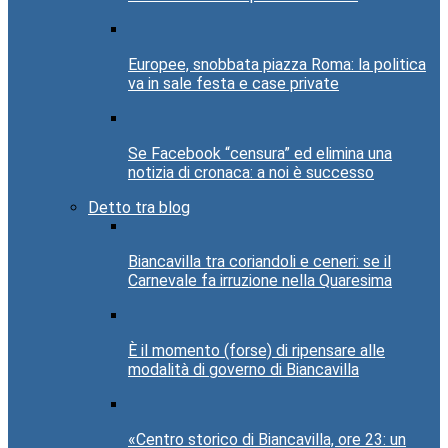
Europee, snobbata piazza Roma: la politica
va in sale festa e case private
Se Facebook “censura” ed elimina una
notizia di cronaca: a noi è successo
Detto tra blog
Biancavilla tra coriandoli e ceneri: se il
Carnevale fa irruzione nella Quaresima
È il momento (forse) di ripensare alle
modalità di governo di Biancavilla
«Centro storico di Biancavilla, ore 23: un