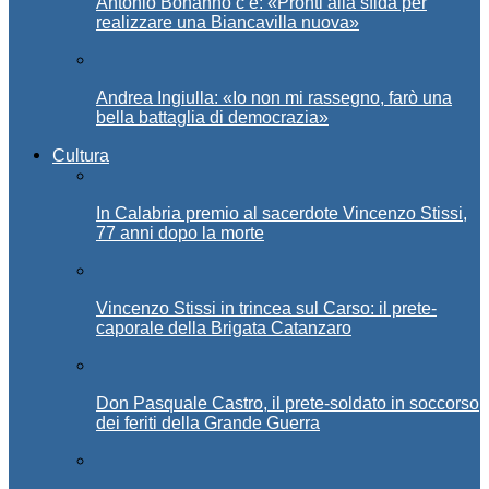
Antonio Bonanno c’è: «Pronti alla sfida per
realizzare una Biancavilla nuova»
Andrea Ingiulla: «Io non mi rassegno, farò una
bella battaglia di democrazia»
Cultura
In Calabria premio al sacerdote Vincenzo Stissi,
77 anni dopo la morte
Vincenzo Stissi in trincea sul Carso: il prete-
caporale della Brigata Catanzaro
Don Pasquale Castro, il prete-soldato in soccorso
dei feriti della Grande Guerra