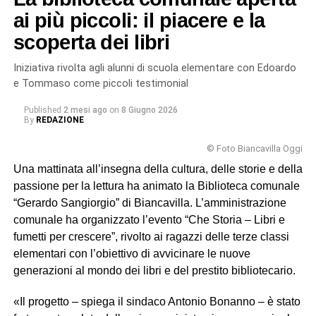
hanno potuto toccare con mano uno dei capitoli più
ai più piccoli: il piacere e la
drammatici della nostra storia recente.
scoperta dei libri
«L’incontro con il professor Sangiorgio ha rappresentato
Iniziativa rivolta agli alunni di scuola elementare con Edoardo
un’importante occasione di educazione alla memoria e
e Tommaso come piccoli testimonial
alla cittadinanza attiva», sottolineano le insegnanti.
Published
2 mesi ago
on
8 Giugno 2026
«Attraverso il racconto diretto di una storia familiare, i
By
REDAZIONE
bambini hanno potuto avvicinarsi a un periodo storico
complesso in modo autentico ed emotivamente
© Foto Biancavilla Oggi
coinvolgente».
Una mattinata all’insegna della cultura, delle storie e della
passione per la lettura ha animato la Biblioteca comunale
La didattica delle emozioni
“Gerardo Sangiorgio” di Biancavilla. L’amministrazione
comunale ha organizzato l’evento “Che Storia – Libri e
Gli alunni hanno partecipato con grande vivacità,
fumetti per crescere”, rivolto ai ragazzi delle terze classi
ponendo domande significative e dimostrando una
elementari con l’obiettivo di avvicinare le nuove
sensibilità sorprendente verso i valori di libertà, coraggio
generazioni al mondo dei libri e del prestito bibliotecario.
e dignità umana. L’ascolto è stato attento e partecipe,
trasformando la lezione di Storia in un’esperienza viva e
«Il progetto – spiega il sindaco Antonio Bonanno – è stato
condivisa.