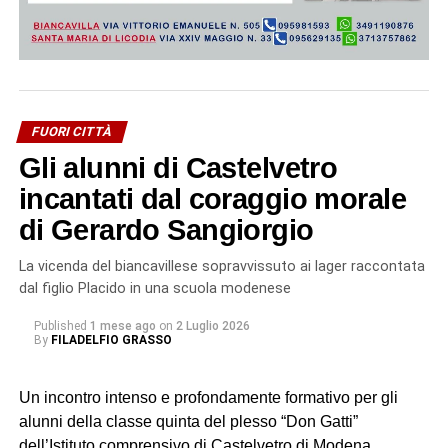
FUORI CITTÀ
Gli alunni di Castelvetro
incantati dal coraggio morale
di Gerardo Sangiorgio
La vicenda del biancavillese sopravvissuto ai lager raccontata
dal figlio Placido in una scuola modenese
Published
1 mese ago
on
2 Luglio 2026
By
FILADELFIO GRASSO
Un incontro intenso e profondamente formativo per gli
alunni della classe quinta del plesso “Don Gatti”
dell’Istituto comprensivo di Castelvetro di Modena.