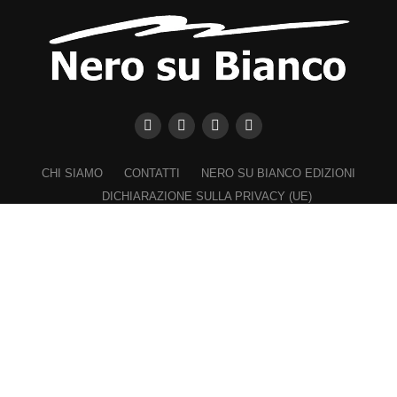
CHI SIAMO
CONTATTI
NERO SU BIANCO EDIZIONI
DICHIARAZIONE SULLA PRIVACY (UE)
COOKIE POLICY (UE)
DISCONOSCIMENTO
Registrazione al Tribunale di Catania n. 25/2016
PROPRIETARIO e EDITORE
Associazione Nero su Bianco ETS
Iscrizione al RUNTS n. 2305 del 23.6.2026
Iscrizione al ROC n. 36315 del 16.3.2021
Direttore responsabile: VITTORIO FIORENZA
━━━━━
Nel rispetto dei lettori e a garanzia della propria indipendenza,