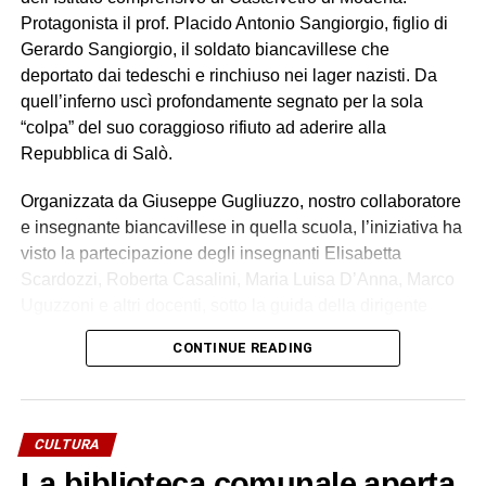
Protagonista il prof. Placido Antonio Sangiorgio, figlio di
Gerardo Sangiorgio, il soldato biancavillese che
deportato dai tedeschi e rinchiuso nei lager nazisti. Da
quell’inferno uscì profondamente segnato per la sola
“colpa” del suo coraggioso rifiuto ad aderire alla
Repubblica di Salò.
Organizzata da Giuseppe Gugliuzzo, nostro collaboratore
e insegnante biancavillese in quella scuola, l’iniziativa ha
visto la partecipazione degli insegnanti Elisabetta
Scardozzi, Roberta Casalini, Maria Luisa D’Anna, Marco
Uguzzoni e altri docenti, sotto la guida della dirigente
scolastica Maria Ghiddi.
CONTINUE READING
La testimonianza del prof. Sangiorgio ha catturato
l’attenzione dei bambini fin dalle sue prime parole.
Attraverso il racconto diretto della storia del padre – un
CULTURA
uomo che scelse la libertà e la coerenza morale anche a
La biblioteca comunale aperta
costo della prigionia e della stessa vita – i piccoli alunni