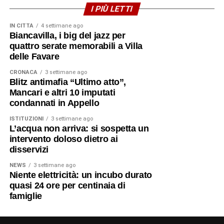
I PIÙ LETTI
IN CITTÀ
4 settimane ago
Biancavilla, i big del jazz per
quattro serate memorabili a Villa
delle Favare
CRONACA
3 settimane ago
Blitz antimafia “Ultimo atto”,
Mancari e altri 10 imputati
condannati in Appello
ISTITUZIONI
3 settimane ago
L’acqua non arriva: si sospetta un
intervento doloso dietro ai
disservizi
NEWS
3 settimane ago
Niente elettricità: un incubo durato
quasi 24 ore per centinaia di
famiglie