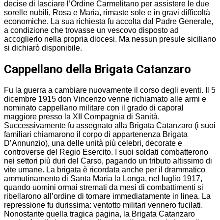
decise di lasciare l’Ordine Carmelitano per assistere le due
sorelle nubili, Rosa e Maria, rimaste sole e in gravi difficoltà
economiche. La sua richiesta fu accolta dal Padre Generale,
a condizione che trovasse un vescovo disposto ad
accoglierlo nella propria diocesi. Ma nessun presule siciliano
si dichiarò disponibile.
Cappellano della Brigata Catanzaro
Fu la guerra a cambiare nuovamente il corso degli eventi. Il 5
dicembre 1915 don Vincenzo venne richiamato alle armi e
nominato cappellano militare con il grado di caporal
maggiore presso la XII Compagnia di Sanità.
Successivamente fu assegnato alla Brigata Catanzaro (i suoi
familiari chiamarono il corpo di appartenenza Brigata
D’Annunzio), una delle unità più celebri, decorate e
controverse del Regio Esercito. I suoi soldati combatterono
nei settori più duri del Carso, pagando un tributo altissimo di
vite umane. La brigata è ricordata anche per il drammatico
ammutinamento di Santa Maria la Longa, nel luglio 1917,
quando uomini ormai stremati da mesi di combattimenti si
ribellarono all’ordine di tornare immediatamente in linea. La
repressione fu durissima: ventotto militari vennero fucilati.
Nonostante quella tragica pagina, la Brigata Catanzaro