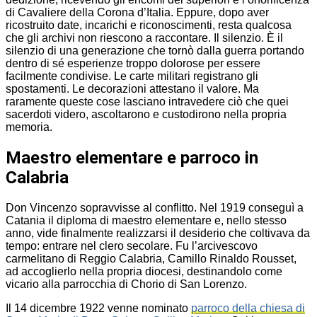
di Cavaliere della Corona d’Italia. Eppure, dopo aver
ricostruito date, incarichi e riconoscimenti, resta qualcosa
che gli archivi non riescono a raccontare. Il silenzio. È il
silenzio di una generazione che tornò dalla guerra portando
dentro di sé esperienze troppo dolorose per essere
facilmente condivise. Le carte militari registrano gli
spostamenti. Le decorazioni attestano il valore. Ma
raramente queste cose lasciano intravedere ciò che quei
sacerdoti videro, ascoltarono e custodirono nella propria
memoria.
Maestro elementare e parroco in
Calabria
Don Vincenzo sopravvisse al conflitto. Nel 1919 conseguì a
Catania il diploma di maestro elementare e, nello stesso
anno, vide finalmente realizzarsi il desiderio che coltivava da
tempo: entrare nel clero secolare. Fu l’arcivescovo
carmelitano di Reggio Calabria, Camillo Rinaldo Rousset,
ad accoglierlo nella propria diocesi, destinandolo come
vicario alla parrocchia di Chorio di San Lorenzo.
Il 14 dicembre 1922 venne nominato
parroco della chiesa di