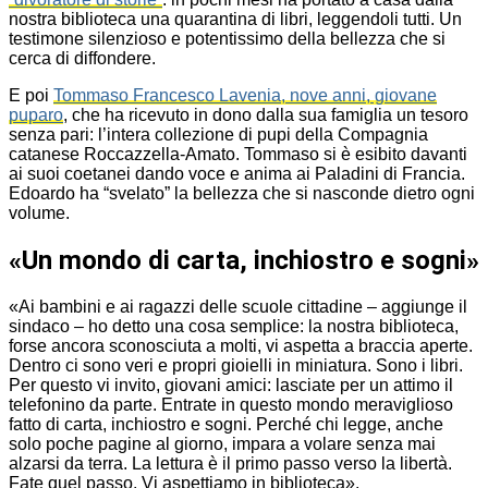
nostra biblioteca una quarantina di libri, leggendoli tutti. Un
testimone silenzioso e potentissimo della bellezza che si
cerca di diffondere.
E poi
Tommaso Francesco Lavenia, nove anni, giovane
puparo
, che ha ricevuto in dono dalla sua famiglia un tesoro
senza pari: l’intera collezione di pupi della Compagnia
catanese Roccazzella-Amato. Tommaso si è esibito davanti
ai suoi coetanei dando voce e anima ai Paladini di Francia.
Edoardo ha “svelato” la bellezza che si nasconde dietro ogni
volume.
«Un mondo di carta, inchiostro e sogni»
«Ai bambini e ai ragazzi delle scuole cittadine – aggiunge il
sindaco – ho detto una cosa semplice: la nostra biblioteca,
forse ancora sconosciuta a molti, vi aspetta a braccia aperte.
Dentro ci sono veri e propri gioielli in miniatura. Sono i libri.
Per questo vi invito, giovani amici: lasciate per un attimo il
telefonino da parte. Entrate in questo mondo meraviglioso
fatto di carta, inchiostro e sogni. Perché chi legge, anche
solo poche pagine al giorno, impara a volare senza mai
alzarsi da terra. La lettura è il primo passo verso la libertà.
Fate quel passo. Vi aspettiamo in biblioteca».