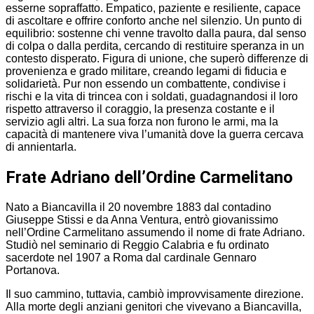
esserne sopraffatto. Empatico, paziente e resiliente, capace
di ascoltare e offrire conforto anche nel silenzio. Un punto di
equilibrio: sostenne chi venne travolto dalla paura, dal senso
di colpa o dalla perdita, cercando di restituire speranza in un
contesto disperato. Figura di unione, che superò differenze di
provenienza e grado militare, creando legami di fiducia e
solidarietà. Pur non essendo un combattente, condivise i
rischi e la vita di trincea con i soldati, guadagnandosi il loro
rispetto attraverso il coraggio, la presenza costante e il
servizio agli altri. La sua forza non furono le armi, ma la
capacità di mantenere viva l’umanità dove la guerra cercava
di annientarla.
Frate Adriano dell’Ordine Carmelitano
Nato a Biancavilla il 20 novembre 1883 dal contadino
Giuseppe Stissi e da Anna Ventura, entrò giovanissimo
nell’Ordine Carmelitano assumendo il nome di frate Adriano.
Studiò nel seminario di Reggio Calabria e fu ordinato
sacerdote nel 1907 a Roma dal cardinale Gennaro
Portanova.
Il suo cammino, tuttavia, cambiò improvvisamente direzione.
Alla morte degli anziani genitori che vivevano a Biancavilla,