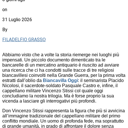
on
31 Luglio 2026
By
FILADELFIO GRASSO
Abbiamo visto che a volte la storia riemerge nei luoghi più
impensati. Un piccolo documento dimenticato tra le
bancarelle di un mercatino antiquario è riuscito ad avviare
una ricerca che ci ha condotti sulle tracce di tre religiosi
biancavillesi coinvolti nella Grande Guerra, per la prima volta
estratti dall’oblio da
Biancavilla Oggi
: il seminarista Placido
Nicolosi, il sacerdote-soldato Pasquale Castro e, infine, il
cappellano militare Vincenzo Stissi col quale oggi
concludiamo la nostra trilogia. Ma è forse proprio la sua
vicenda a lasciare gli interrogativi più profondi.
Don Vincenzo Stissi rappresenta la figura che più si avvicina
all’immagine tradizionale del cappellano militare del primo
conflitto mondiale. Un uomo di profonda fede, ma soprattutto
di grande umanità, in grado di affrontare il dolore senza