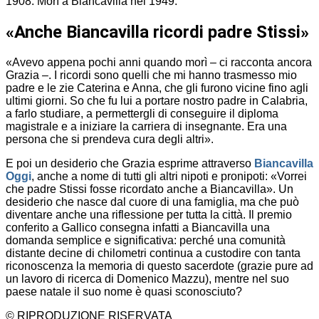
1908. Morì a Biancavilla nel 1949.
«Anche Biancavilla ricordi padre Stissi»
«Avevo appena pochi anni quando morì – ci racconta ancora
Grazia –. I ricordi sono quelli che mi hanno trasmesso mio
padre e le zie Caterina e Anna, che gli furono vicine fino agli
ultimi giorni. So che fu lui a portare nostro padre in Calabria,
a farlo studiare, a permettergli di conseguire il diploma
magistrale e a iniziare la carriera di insegnante. Era una
persona che si prendeva cura degli altri».
E poi un desiderio che Grazia esprime attraverso
Biancavilla
Oggi
, anche a nome di tutti gli altri nipoti e pronipoti: «Vorrei
che padre Stissi fosse ricordato anche a Biancavilla». Un
desiderio che nasce dal cuore di una famiglia, ma che può
diventare anche una riflessione per tutta la città. Il premio
conferito a Gallico consegna infatti a Biancavilla una
domanda semplice e significativa: perché una comunità
distante decine di chilometri continua a custodire con tanta
riconoscenza la memoria di questo sacerdote (grazie pure ad
un lavoro di ricerca di Domenico Mazzu), mentre nel suo
paese natale il suo nome è quasi sconosciuto?
© RIPRODUZIONE RISERVATA