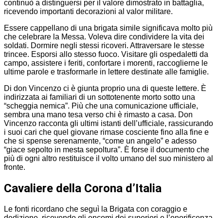
continuò a distinguersi per il valore dimostrato in battaglia,
ricevendo importanti decorazioni al valor militare.
Essere cappellano di una brigata simile significava molto più
che celebrare la Messa. Voleva dire condividere la vita dei
soldati. Dormire negli stessi ricoveri. Attraversare le stesse
trincee. Esporsi allo stesso fuoco. Visitare gli ospedaletti da
campo, assistere i feriti, confortare i morenti, raccoglierne le
ultime parole e trasformarle in lettere destinate alle famiglie.
Di don Vincenzo ci è giunta proprio una di queste lettere. È
indirizzata ai familiari di un sottotenente morto sotto una
“scheggia nemica”. Più che una comunicazione ufficiale,
sembra una mano tesa verso chi è rimasto a casa. Don
Vincenzo racconta gli ultimi istanti dell’ufficiale, rassicurando
i suoi cari che quel giovane rimase cosciente fino alla fine e
che si spense serenamente, “come un angelo” e adesso
“giace sepolto in mesta sepoltura”. È forse il documento che
più di ogni altro restituisce il volto umano del suo ministero al
fronte.
Cavaliere della Corona d’Italia
Le fonti ricordano che seguì la Brigata con coraggio e
dedizione, ricevendo gli encomi dei superiori e l’onorificenza