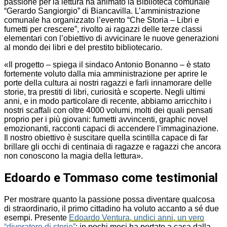
passione per la lettura ha animato la Biblioteca comunale
“Gerardo Sangiorgio” di Biancavilla. L’amministrazione
comunale ha organizzato l’evento “Che Storia – Libri e
fumetti per crescere”, rivolto ai ragazzi delle terze classi
elementari con l’obiettivo di avvicinare le nuove generazioni
al mondo dei libri e del prestito bibliotecario.
«Il progetto – spiega il sindaco Antonio Bonanno – è stato
fortemente voluto dalla mia amministrazione per aprire le
porte della cultura ai nostri ragazzi e farli innamorare delle
storie, tra prestiti di libri, curiosità e scoperte. Negli ultimi
anni, e in modo particolare di recente, abbiamo arricchito i
nostri scaffali con oltre 4000 volumi, molti dei quali pensati
proprio per i più giovani: fumetti avvincenti, graphic novel
emozionanti, racconti capaci di accendere l’immaginazione.
Il nostro obiettivo è suscitare quella scintilla capace di far
brillare gli occhi di centinaia di ragazze e ragazzi che ancora
non conoscono la magia della lettura».
Edoardo e Tommaso come testimonial
Per mostrare quanto la passione possa diventare qualcosa
di straordinario, il primo cittadino ha voluto accanto a sé due
esempi. Presente
Edoardo Ventura, undici anni, un vero
“divoratore di storie”
: in pochi mesi ha portato a casa dalla