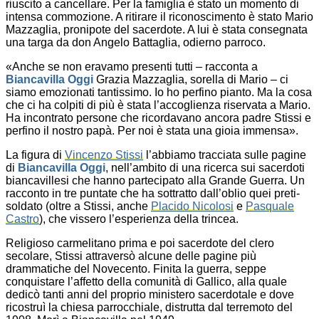
riuscito a cancellare. Per la famiglia è stato un momento di
intensa commozione. A ritirare il riconoscimento è stato Mario
Mazzaglia, pronipote del sacerdote. A lui è stata consegnata
una targa da don Angelo Battaglia, odierno parroco.
«Anche se non eravamo presenti tutti – racconta a
Biancavilla Oggi
Grazia Mazzaglia, sorella di Mario – ci
siamo emozionati tantissimo. Io ho perfino pianto. Ma la cosa
che ci ha colpiti di più è stata l’accoglienza riservata a Mario.
Ha incontrato persone che ricordavano ancora padre Stissi e
perfino il nostro papà. Per noi è stata una gioia immensa».
La figura di
Vincenzo Stissi
l’abbiamo tracciata sulle pagine
di
Biancavilla Oggi
, nell’ambito di una ricerca sui sacerdoti
biancavillesi che hanno partecipato alla Grande Guerra. Un
racconto in tre puntate che ha sottratto dall’oblio quei preti-
soldato (oltre a Stissi, anche
Placido Nicolosi
e
Pasquale
Castro
), che vissero l’esperienza della trincea.
Religioso carmelitano prima e poi sacerdote del clero
secolare, Stissi attraversò alcune delle pagine più
drammatiche del Novecento. Finita la guerra, seppe
conquistare l’affetto della comunità di Gallico, alla quale
dedicò tanti anni del proprio ministero sacerdotale e dove
ricostruì la chiesa parrocchiale, distrutta dal terremoto del