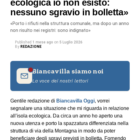
ecologica io non esisto:
fotografavo, una macchina vi è andata dentro con le
nessuno sgravio in bolletta»
imprecazioni giustificate dell’automobilista. Mi chiedo
se ci finisse dentro uno dei nostri baldi e audaci
«Porto i rifiuti nella struttura comunale, ma dopo un anno
centauri motorizzati cosa succederebbe».
non risulto nei registri: sono indignato»
Published
1 mese ago
on
5 Luglio 2026
AGGIORNAMENTO
By
REDAZIONE
Su intervento del Comune, la basola è stata
sistemata. Una riparazione veloce, un rattoppo. Il
Biancavilla siamo noi
fondo dell’intera arteria resta in condizioni non
ottimali.
La voce dei nostri lettori
© RIPRODUZIONE RISERVATA
Gentile redazione di
Biancavilla Oggi
, vorrei
segnalare una situazione che mi riguarda in relazione
all’isola ecologica. Da circa un anno ho aperto una
nuova utenza e porto la spazzatura differenziata nella
struttura di via della Montagna in modo da poter
beneficiare degli sgravi previsti in bolletta. Fornendo