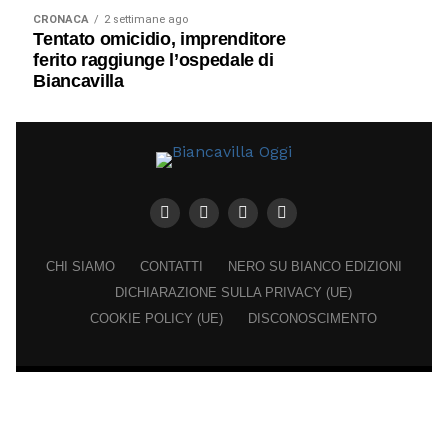
CRONACA
2 settimane ago
Tentato omicidio, imprenditore
ferito raggiunge l’ospedale di
Biancavilla
CHI SIAMO
CONTATTI
NERO SU BIANCO EDIZIONI
DICHIARAZIONE SULLA PRIVACY (UE)
COOKIE POLICY (UE)
DISCONOSCIMENTO
Registrazione al Tribunale di Catania n. 25/2016
PROPRIETARIO e EDITORE
Associazione Nero su Bianco ETS
Iscrizione al RUNTS n. 2305 del 23.6.2026