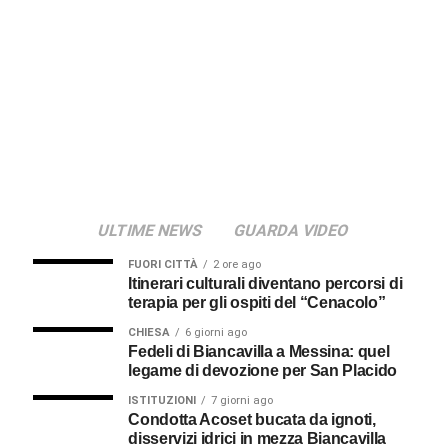
telefono di una soluzione che non arriverà e sapere
se magari qualcun altro si trova in questa stessa
situazione. Grazie mille.
STEFANO AMATO
ULTIME NEWS
GUARDA VIDEO
FUORI CITTÀ
2 ore ago
Itinerari culturali diventano percorsi di
terapia per gli ospiti del “Cenacolo”
CHIESA
6 giorni ago
Fedeli di Biancavilla a Messina: quel
legame di devozione per San Placido
ISTITUZIONI
7 giorni ago
Condotta Acoset bucata da ignoti,
disservizi idrici in mezza Biancavilla