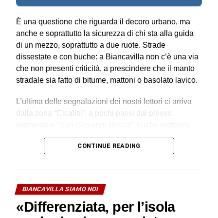
È una questione che riguarda il decoro urbano, ma
anche e soprattutto la sicurezza di chi sta alla guida
di un mezzo, soprattutto a due ruote. Strade
dissestate e con buche: a Biancavilla non c’è una via
che non presenti criticità, a prescindere che il manto
stradale sia fatto di bitume, mattoni o basolato lavico.
L’ultima delle segnalazioni dei nostri lettori ci arriva
dalla zona “Cicalisi”, a pochi passi dal plesso
elementare “San Giovanni Bosco”: buche profonde
sul basolato completamente sconnesso.
CONTINUE READING
«Volevo segnalare – leggiamo nel messaggio
recapitato alla nostra redazione – una situazione di
pericolo presente ormai da anni. Ma adesso in
BIANCAVILLA SIAMO NOI
maniera consistente in via Nicolò Paganini, inizio di
«Differenziata, per l’isola
via Sandro Botticelli. Sono quasi certo che una strada
così non si trovi nemmeno in Africa. Mentre