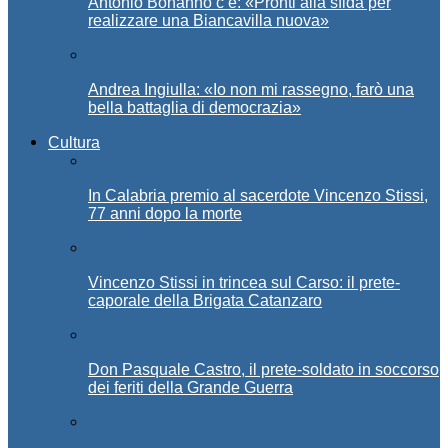
Antonio Bonanno c’è: «Pronti alla sfida per
realizzare una Biancavilla nuova»
Andrea Ingiulla: «Io non mi rassegno, farò una
bella battaglia di democrazia»
Cultura
In Calabria premio al sacerdote Vincenzo Stissi,
77 anni dopo la morte
Vincenzo Stissi in trincea sul Carso: il prete-
caporale della Brigata Catanzaro
Don Pasquale Castro, il prete-soldato in soccorso
dei feriti della Grande Guerra