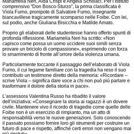
Mariamelia Neri, Aida Crispi e Angela Schillaci. Per l’Istituto
comprensivo “Don Bosco-Sturzo”, la prima classificata è
Viola Furno, pronipote di Salvatore Furno, insegnante
biancavillese tragicamente scomparso nelle Foibe. Con lei,
sul podio, anche Giuliana Bisicchia e Matilde Amato.
Proprio gli elaborati delle studentesse hanno offerto spunti di
profonda riflessione. Mariamelia Neri ha scritto: «Non
capisco come possa un uomo uccidere suoi simili senza
provare un briciolo di compassione», esprimendo con forza
lo smarrimento di fronte all’orrore della violenza umana.
Particolarmente toccante il passaggio dell’elaborato di Viola
Furno, il cui legame familiare con la tragedia ha reso il suo
contributo un testimone diretto della memoria: «Ricordare –
scrive Viola – significa dare voce a chi non può più parlare e
trasformare il dolore della storia in pace».
L’assessora Valentina Russo ha ribadito il valore
dell’iniziativa: «Consegnare la storia ai ragazzi è un dovere
civile. Mantenere vivo il ricordo di tragedie come quelle delle
Foibe non è un esercizio di rimpianto, ma un atto di
responsabilità verso le nuove generazioni. Solo conoscendo
il passato possiamo fornire loro gli strumenti per costruire un
futuro di pace e rispetto, affinché certi errori non vengano mai
più ripetuti».