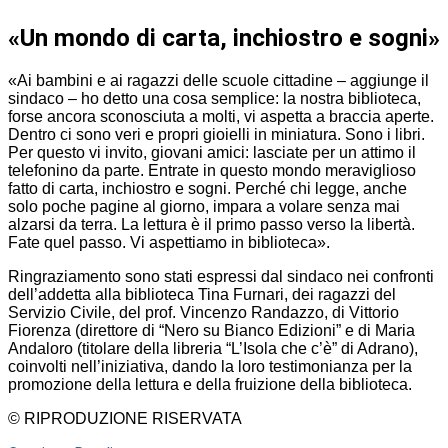
«Un mondo di carta, inchiostro e sogni»
«Ai bambini e ai ragazzi delle scuole cittadine – aggiunge il
sindaco – ho detto una cosa semplice: la nostra biblioteca,
forse ancora sconosciuta a molti, vi aspetta a braccia aperte.
Dentro ci sono veri e propri gioielli in miniatura. Sono i libri.
Per questo vi invito, giovani amici: lasciate per un attimo il
telefonino da parte. Entrate in questo mondo meraviglioso
fatto di carta, inchiostro e sogni. Perché chi legge, anche
solo poche pagine al giorno, impara a volare senza mai
alzarsi da terra. La lettura è il primo passo verso la libertà.
Fate quel passo. Vi aspettiamo in biblioteca».
Ringraziamento sono stati espressi dal sindaco nei confronti
dell’addetta alla biblioteca Tina Furnari, dei ragazzi del
Servizio Civile, del prof. Vincenzo Randazzo, di Vittorio
Fiorenza (direttore di “Nero su Bianco Edizioni” e di Maria
Andaloro (titolare della libreria “L’Isola che c’è” di Adrano),
coinvolti nell’iniziativa, dando la loro testimonianza per la
promozione della lettura e della fruizione della biblioteca.
© RIPRODUZIONE RISERVATA