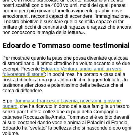
nostri scaffali con oltre 4000 volumi, molti dei quali pensati
proprio per i più giovani: fumetti avvincenti, graphic novel
emozionanti, racconti capaci di accendere l’immaginazione.
Il nostro obiettivo è suscitare quella scintilla capace di far
brillare gli occhi di centinaia di ragazze e ragazzi che ancora
non conoscono la magia della lettura».
Edoardo e Tommaso come testimonial
Per mostrare quanto la passione possa diventare qualcosa
di straordinario, il primo cittadino ha voluto accanto a sé due
esempi. Presente
Edoardo Ventura, undici anni, un vero
“divoratore di storie”
: in pochi mesi ha portato a casa dalla
nostra biblioteca una quarantina di libri, leggendoli tutti. Un
testimone silenzioso e potentissimo della bellezza che si
cerca di diffondere.
E poi
Tommaso Francesco Lavenia, nove anni, giovane
puparo
, che ha ricevuto in dono dalla sua famiglia un tesoro
senza pari: l’intera collezione di pupi della Compagnia
catanese Roccazzella-Amato. Tommaso si è esibito davanti
ai suoi coetanei dando voce e anima ai Paladini di Francia.
Edoardo ha “svelato” la bellezza che si nasconde dietro ogni
volume.