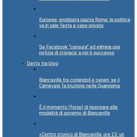
Europee, snobbata piazza Roma: la politica
va in sale festa e case private
Se Facebook “censura” ed elimina una
notizia di cronaca: a noi è successo
Detto tra blog
Biancavilla tra coriandoli e ceneri: se il
Carnevale fa irruzione nella Quaresima
È il momento (forse) di ripensare alle
modalità di governo di Biancavilla
«Centro storico di Biancavilla, ore 23: un