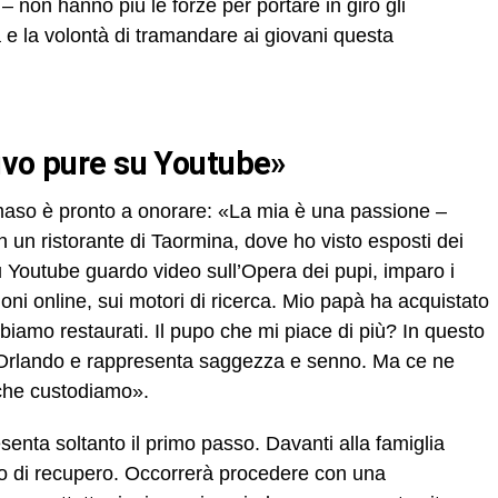
non hanno più le forze per portare in giro gli
 e la volontà di tramandare ai giovani questa
ivo pure su Youtube»
aso è pronto a onorare: «La mia è una passione –
n un ristorante di Taormina, dove ho visto esposti dei
Su Youtube guardo video sull’Opera dei pupi, imparo i
ioni online, sui motori di ricerca. Mio papà ha acquistato
bbiamo restaurati. Il pupo che mi piace di più? In questo
i Orlando e rappresenta saggezza e senno. Ma ce ne
e che custodiamo».
senta soltanto il primo passo. Davanti alla famiglia
ro di recupero. Occorrerà procedere con una