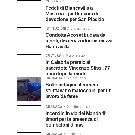
CHIESA
1 giorno ago
Fedeli di Biancavilla a
Messina: quel legame di
devozione per San Placido
ISTITUZIONI
3 giorni ago
Condotta Acoset bucata da
ignoti, disservizi idrici in mezza
Biancavilla
CULTURA
5 giorni ago
In Calabria premio al
sacerdote Vincenzo Stissi, 77
anni dopo la morte
CRONACA
6 giorni ago
Sotto indagine 4 rumeni:
sfruttavano marocchini per un
lavoro da fame
CRONACA
2 settimane ago
Incendio in via dei Mandorli:
timori per la presenza di
bomboloni di gas
CRONACA
1 mese ago