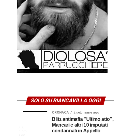
SOLO SU BIANCAVILLA OGGI
CRONACA
2 settimane ago
NEWS
CULTURA
Disservizi
Don
Blitz antimafia “Ultimo atto”,
1
2
settimana
settimane
Mancari e altri 10 imputati
CULTURA
In
elettrici,
Pasquale
ago
ago
La
5
condannati in Appello
giorni
indennizzo
Castro,
comunità
ago