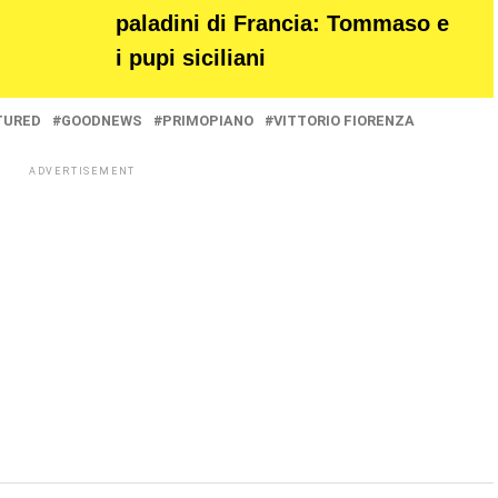
paladini di Francia: Tommaso e
i pupi siciliani
TURED
GOODNEWS
PRIMOPIANO
VITTORIO FIORENZA
ADVERTISEMENT