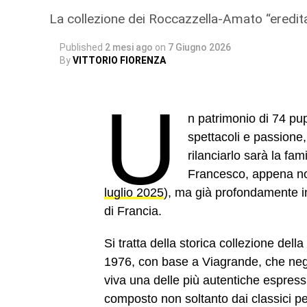
La collezione dei Roccazzella-Amato “eredita
Published
2 mesi ago
on
7 Giugno 2026
By
VITTORIO FIORENZA
U
n patrimonio di 74 pupi
spettacoli e passione,
rilanciarlo sarà la fa
Francesco, appena no
luglio 2025
), ma già profondamente i
di Francia.
Si tratta della storica collezione de
1976, con base a Viagrande, che negl
viva una delle più autentiche espressi
composto non soltanto dai classici p