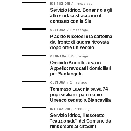
Calabria
in
il
ISTITUZIONI
1 mese ago
di
Servizio idrico, Bonanno e gli
bolletta:
prete-
Gallico
altri sindaci stracciano il
premio
ecco
soldato
rende
contratto con la Sie
omaggio
cosa
in
al
CULTURA
1 mese ago
al
fare
soccorso
Placido Nicolosi e la cartolina
prete
per
dei
dal fronte di guerra ritrovata
sacerdote
biancavillese,
ottenerlo
feriti
dopo oltre un secolo
ricordato
della
Vincenzo
per
CRONACA
2 mesi ago
Grande
Omicido Andolfi, si va in
il
Guerra
Appello: revocati i domiciliari
Stissi,
suo
per Santangelo
impegno
77
di
CULTURA
2 mesi ago
parroco
Tommaso Lavenia salva 74
pupi siciliani: patrimonio
anni
Unesco ceduto a Biancavilla
dopo
ISTITUZIONI
2 mesi ago
Servizio idrico, il tesoretto
“cauzionale” del Comune da
la
rimborsare ai cittadini