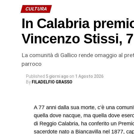
CULTURA
In Calabria premi
Vincenzo Stissi, 
La comunità di Gallico rende omaggio al prete
parroco
Published
5 giorni ago
on
1 Agosto 2026
By
FILADELFIO GRASSO
A 77 anni dalla sua morte, c’è una comunit
quella dove nacque, ma quella dove esercit
di Reggio Calabria, ha conferito un Premi
sacerdote nato a Biancavilla nel 1877, ca