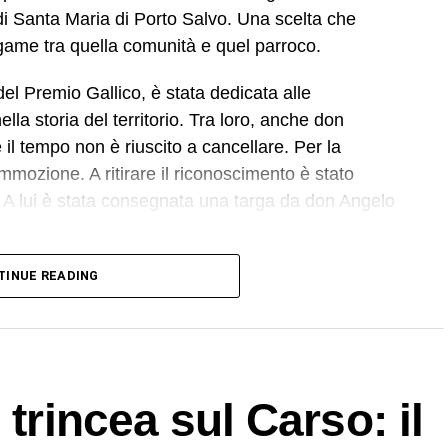
di Santa Maria di Porto Salvo. Una scelta che
egame tra quella comunità e quel parroco.
del Premio Gallico, è stata dedicata alle
la storia del territorio. Tra loro, anche don
l tempo non è riuscito a cancellare. Per la
mozione. A ritirare il riconoscimento è stato
 A lui è stata consegnata una targa da don Angelo
acconta a
Biancavilla Oggi
Grazia Mazzaglia,
TINUE READING
issimo. Io ho perfino pianto. Ma la cosa che ci ha
ata a Mario. Ha incontrato persone che ricordavano
pà. Per noi è stata una gioia immensa».
ciata sulle pagine di
Biancavilla Oggi
, nell’ambito
 trincea sul Carso: il
 che hanno partecipato alla Grande Guerra. Un