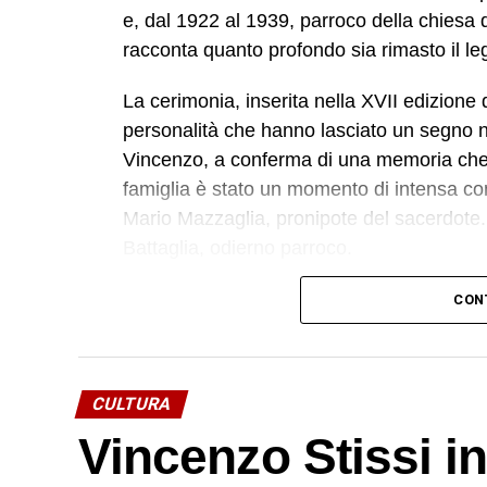
e, dal 1922 al 1939, parroco della chiesa 
racconta quanto profondo sia rimasto il l
La cerimonia, inserita nella XVII edizione 
personalità che hanno lasciato un segno nel
Vincenzo, a conferma di una memoria che i
famiglia è stato un momento di intensa com
Mario Mazzaglia, pronipote del sacerdote.
Battaglia, odierno parroco.
«Anche se non eravamo presenti tutti – r
CON
sorella di Mario – ci siamo emozionati tant
colpiti di più è stata l’accoglienza riserv
ancora padre Stissi e perfino il nostro pa
CULTURA
La figura di
Vincenzo Stissi
l’abbiamo trac
Vincenzo Stissi in
di una ricerca sui sacerdoti biancavillesi