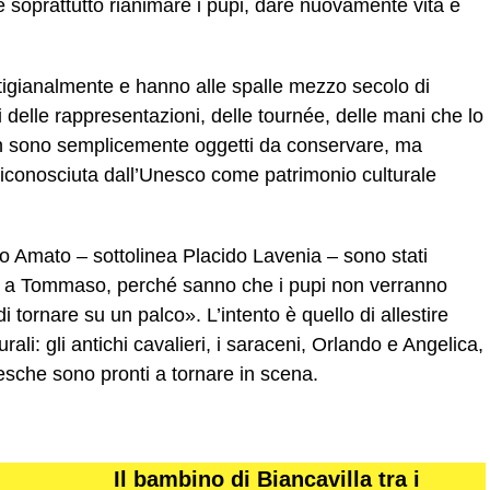
 soprattutto rianimare i pupi, dare nuovamente vita e
artigianalmente e hanno alle spalle mezzo secolo di
 delle rappresentazioni, delle tournée, delle mani che lo
n sono semplicemente oggetti da conservare, ma
riconosciuta dall’Unesco come patrimonio culturale
o Amato – sottolinea Placido Lavenia – sono stati
ione a Tommaso, perché sanno che i pupi non verranno
 tornare su un palco». L’intento è quello di allestire
turali: gli antichi cavalieri, i saraceni, Orlando e Angelica,
resche sono pronti a tornare in scena.
Il bambino di Biancavilla tra i