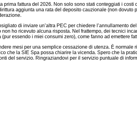
la prima fattura del 2026. Non solo sono stati conteggiati i costi
dirittura aggiunta una rata del deposito cauzionale (non dovuto
derazione.
sigliato di inviare un’altra PEC per chiedere l’annullamento della
n ho ricevuto alcuna risposta. Nel frattempo, dei tecnici incaric
tura (pur essendo i miei consumi zero), come fanno ad emettere fa
endere mesi per una semplice cessazione di utenza. È normale r
he la SIE Spa possa chiarire la vicenda. Spero che la pratica 
nti del servizio. Ringraziandovi per il servizio puntuale di inform