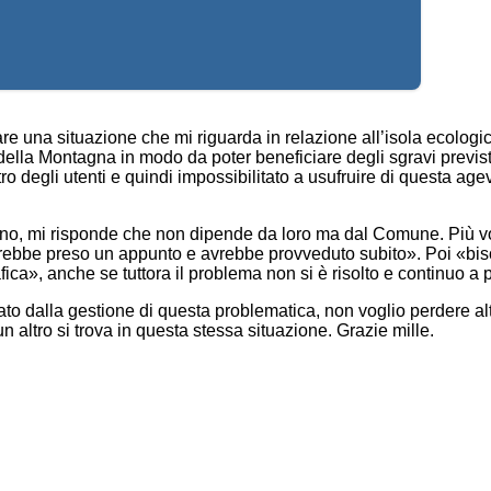
are una situazione che mi riguarda in relazione all’isola ecolo
a della Montagna in modo da poter beneficiare degli sgravi previst
stro degli utenti e quindi impossibilitato a usufruire di questa ag
urno, mi risponde che non dipende da loro ma dal Comune. Più v
«avrebbe preso un appunto e avrebbe provveduto subito». Poi «b
ca», anche se tuttora il problema non si è risolto e continuo a 
o dalla gestione di questa problematica, non voglio perdere alt
altro si trova in questa stessa situazione. Grazie mille.