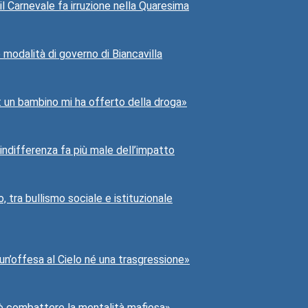
 il Carnevale fa irruzione nella Quaresima
e modalità di governo di Biancavilla
3: un bambino mi ha offerto della droga»
indifferenza fa più male dell’impatto
o, tra bullismo sociale e istituzionale
 un’offesa al Cielo né una trasgressione»
o è combattere la mentalità mafiosa»