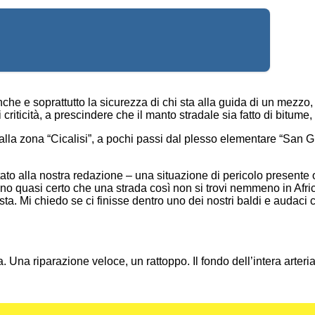
he e soprattutto la sicurezza di chi sta alla guida di un mezzo, 
riticità, a prescindere che il manto stradale sia fatto di bitume,
va dalla zona “Cicalisi”, a pochi passi dal plesso elementare “Sa
o alla nostra redazione – una situazione di pericolo presente 
 Sono quasi certo che una strada così non si trovi nemmeno in Afr
ista. Mi chiedo se ci finisse dentro uno dei nostri baldi e audac
Una riparazione veloce, un rattoppo. Il fondo dell’intera arteria 