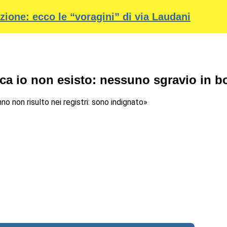
ione: ecco le “voragini” di via Laudani
gica io non esisto: nessuno sgravio in bo
no non risulto nei registri: sono indignato»