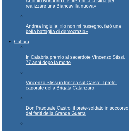
Antonio Bonanno c’è: «Pronti alla sfida per
realizzare una Biancavilla nuova»
Andrea Ingiulla: «Io non mi rassegno, farò una
bella battaglia di democrazia»
Cultura
In Calabria premio al sacerdote Vincenzo Stissi,
77 anni dopo la morte
Vincenzo Stissi in trincea sul Carso: il prete-
caporale della Brigata Catanzaro
Don Pasquale Castro, il prete-soldato in soccorso
dei feriti della Grande Guerra