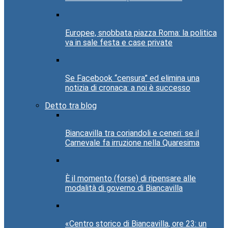
Europee, snobbata piazza Roma: la politica
va in sale festa e case private
Se Facebook “censura” ed elimina una
notizia di cronaca: a noi è successo
Detto tra blog
Biancavilla tra coriandoli e ceneri: se il
Carnevale fa irruzione nella Quaresima
È il momento (forse) di ripensare alle
modalità di governo di Biancavilla
«Centro storico di Biancavilla, ore 23: un