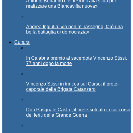
Antonio Bonanno c’è: «Pronti alla sfida per
realizzare una Biancavilla nuova»
Andrea Ingiulla: «Io non mi rassegno, farò una
bella battaglia di democrazia»
Cultura
In Calabria premio al sacerdote Vincenzo Stissi,
77 anni dopo la morte
Vincenzo Stissi in trincea sul Carso: il prete-
caporale della Brigata Catanzaro
Don Pasquale Castro, il prete-soldato in soccorso
dei feriti della Grande Guerra