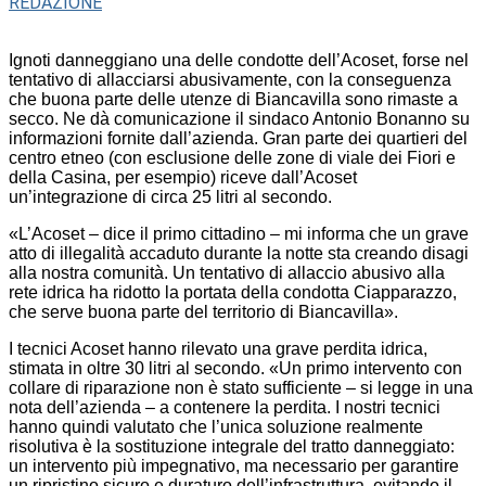
REDAZIONE
Ignoti danneggiano una delle condotte dell’Acoset, forse nel
tentativo di allacciarsi abusivamente, con la conseguenza
che buona parte delle utenze di Biancavilla sono rimaste a
secco. Ne dà comunicazione il sindaco Antonio Bonanno su
informazioni fornite dall’azienda. Gran parte dei quartieri del
centro etneo (con esclusione delle zone di viale dei Fiori e
della Casina, per esempio) riceve dall’Acoset
un’integrazione di circa 25 litri al secondo.
«L’Acoset – dice il primo cittadino – mi informa che un grave
atto di illegalità accaduto durante la notte sta creando disagi
alla nostra comunità. Un tentativo di allaccio abusivo alla
rete idrica ha ridotto la portata della condotta Ciapparazzo,
che serve buona parte del territorio di Biancavilla».
I tecnici Acoset hanno rilevato una grave perdita idrica,
stimata in oltre 30 litri al secondo. «Un primo intervento con
collare di riparazione non è stato sufficiente – si legge in una
nota dell’azienda – a contenere la perdita. I nostri tecnici
hanno quindi valutato che l’unica soluzione realmente
risolutiva è la sostituzione integrale del tratto danneggiato:
un intervento più impegnativo, ma necessario per garantire
un ripristino sicuro e duraturo dell’infrastruttura, evitando il