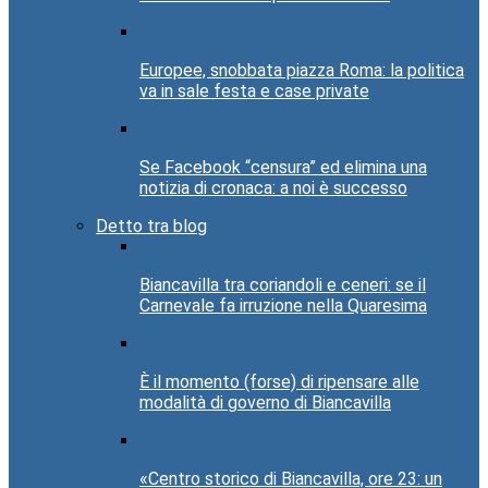
Europee, snobbata piazza Roma: la politica
va in sale festa e case private
Se Facebook “censura” ed elimina una
notizia di cronaca: a noi è successo
Detto tra blog
Biancavilla tra coriandoli e ceneri: se il
Carnevale fa irruzione nella Quaresima
È il momento (forse) di ripensare alle
modalità di governo di Biancavilla
«Centro storico di Biancavilla, ore 23: un