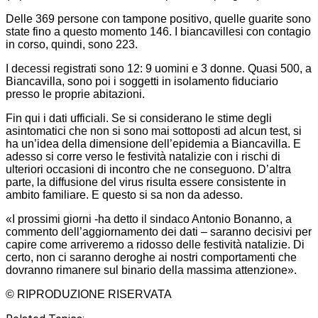
Delle 369 persone con tampone positivo, quelle guarite sono
state fino a questo momento 146. I biancavillesi con contagio
in corso, quindi, sono 223.
I decessi registrati sono 12: 9 uomini e 3 donne. Quasi 500, a
Biancavilla, sono poi i soggetti in isolamento fiduciario
presso le proprie abitazioni.
Fin qui i dati ufficiali. Se si considerano le stime degli
asintomatici che non si sono mai sottoposti ad alcun test, si
ha un’idea della dimensione dell’epidemia a Biancavilla. E
adesso si corre verso le festività natalizie con i rischi di
ulteriori occasioni di incontro che ne conseguono. D’altra
parte, la diffusione del virus risulta essere consistente in
ambito familiare. E questo si sa non da adesso.
«I prossimi giorni -ha detto il sindaco Antonio Bonanno, a
commento dell’aggiornamento dei dati – saranno decisivi per
capire come arriveremo a ridosso delle festività natalizie. Di
certo, non ci saranno deroghe ai nostri comportamenti che
dovranno rimanere sul binario della massima attenzione».
© RIPRODUZIONE RISERVATA