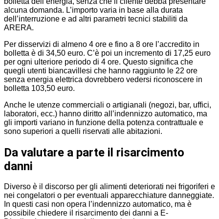
bolletta dell’energia, senza che il cliente debba presentare
alcuna domanda. L’importo varia in base alla durata
dell’interruzione e ad altri parametri tecnici stabiliti da
ARERA.
Per disservizi di almeno 4 ore e fino a 8 ore l’accredito in
bolletta è di 34,50 euro. C’è poi un incremento di 17,25 euro
per ogni ulteriore periodo di 4 ore. Questo significa che
quegli utenti biancavillesi che hanno raggiunto le 22 ore
senza energia elettrica dovrebbero vedersi riconoscere in
bolletta 103,50 euro.
Anche le utenze commerciali o artigianali (negozi, bar, uffici,
laboratori, ecc.) hanno diritto all’indennizzo automatico, ma
gli importi variano in funzione della potenza contrattuale e
sono superiori a quelli riservati alle abitazioni.
Da valutare a parte il risarcimento
danni
Diverso è il discorso per gli alimenti deteriorati nei frigoriferi e
nei congelatori o per eventuali apparecchiature danneggiate.
In questi casi non opera l’indennizzo automatico, ma è
possibile chiedere il risarcimento dei danni a E-