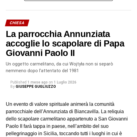
Gerosolimitana di San Giovanni di Malta, si sono levate
intense preghiere per le vittime, per le loro famiglie e per i
soccorritori ancora impegnati nelle operazioni successive
CHIESA
al disastro.
La parrocchia Annunziata
Il corteo ha quindi raggiunto la Basilica Cattedrale, dove
accoglie lo scapolare di Papa
mons. Santo Rocco Gangemi, nunzio apostolico in
Giovanni Paolo II
Serbia, ha presieduto la solenne celebrazione eucaristica
alla presenza dei fedeli, delle delegazioni, dei circoli e
Un oggetto carmelitano, da cui Wojtyła non si separò
delle confraternite provenienti da diverse realtà della
nemmeno dopo l’attentato del 1981
Sicilia. Tra queste, anche quella di Biancavilla, la cui
Published
1 mese ago
on
1 Luglio 2026
presenza non rappresenta soltanto un gesto di devozione,
By
GIUSEPPE GUGLIUZZO
ma rinnova un legame antico che affonda le proprie radici
nella storia e nella tradizione popolare.
Un evento di valore spirituale animerà la comunità
parrocchiale dell’Annunziata di Biancavilla. La reliquia
San Placido tra devozione e
dello scapolare carmelitano appartenuto a San Giovanni
leggenda
Paolo II farà tappa in paese, nell’ambito del suo
pellegrinaggio in Sicilia, toccando tutti i luoghi in cui è