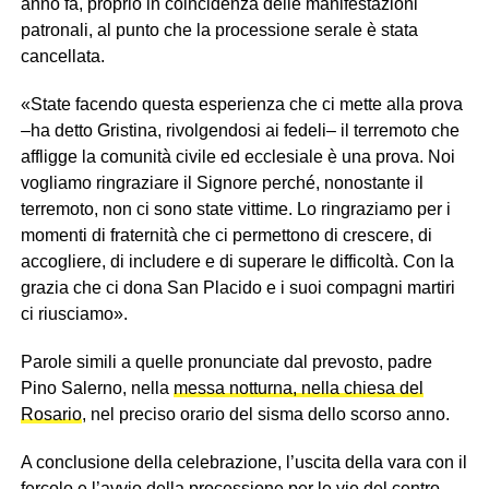
anno fa, proprio in coincidenza delle manifestazioni
patronali, al punto che la processione serale è stata
cancellata.
«State facendo questa esperienza che ci mette alla prova
–ha detto Gristina, rivolgendosi ai fedeli– il terremoto che
affligge la comunità civile ed ecclesiale è una prova. Noi
vogliamo ringraziare il Signore perché, nonostante il
terremoto, non ci sono state vittime. Lo ringraziamo per i
momenti di fraternità che ci permettono di crescere, di
accogliere, di includere e di superare le difficoltà. Con la
grazia che ci dona San Placido e i suoi compagni martiri
ci riusciamo».
Parole simili a quelle pronunciate dal prevosto, padre
Pino Salerno, nella
messa notturna, nella chiesa del
Rosario
, nel preciso orario del sisma dello scorso anno.
A conclusione della celebrazione, l’uscita della vara con il
fercolo e l’avvio della processione per le vie del centro