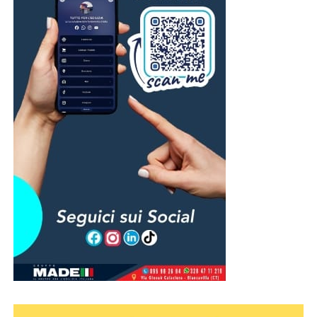
devozione popolare non ha mai conosciuto interruzioni.
Ed è forse proprio questo il significato più profondo della
presenza dei biancavillesi a Messina: il rinnovo di un
legame che unisce da oltre quattro secoli le due
comunità. Un filo fatto di fede, memoria e tradizione che,
quest’anno più che mai, ha trovato espressione in una
celebrazione vissuta nel silenzio, nella preghiera e nella
solidarietà verso una città ferita.
© RIPRODUZIONE RISERVATA