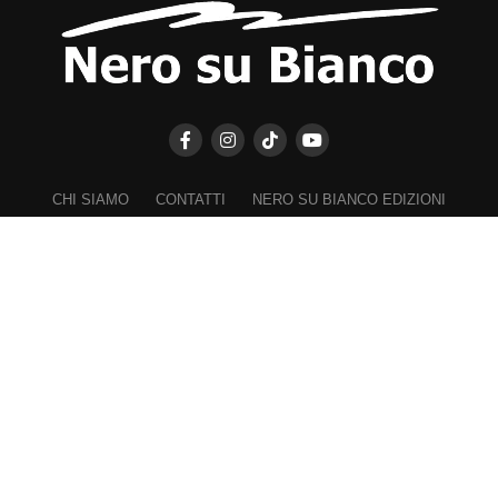
CHI SIAMO
CONTATTI
NERO SU BIANCO EDIZIONI
DICHIARAZIONE SULLA PRIVACY (UE)
COOKIE POLICY (UE)
DISCONOSCIMENTO
Registrazione al Tribunale di Catania n. 25/2016
PROPRIETARIO e EDITORE
Associazione Nero su Bianco ETS
Iscrizione al RUNTS n. 2305 del 23.6.2026
Iscrizione al ROC n. 36315 del 16.3.2021
Direttore responsabile: VITTORIO FIORENZA
━━━━━
Nel rispetto dei lettori e a garanzia della propria indipendenza,
"Biancavilla Oggi" non chiede e rifiuta finanziamenti, contributi,