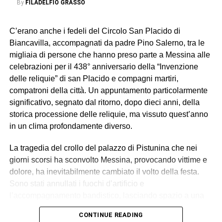
By
FILADELFIO GRASSO
C’erano anche i fedeli del Circolo San Placido di
Biancavilla, accompagnati da padre Pino Salerno, tra le
migliaia di persone che hanno preso parte a Messina alle
celebrazioni per il 438° anniversario della “Invenzione
delle reliquie” di san Placido e compagni martiri,
compatroni della città. Un appuntamento particolarmente
significativo, segnato dal ritorno, dopo dieci anni, della
storica processione delle reliquie, ma vissuto quest’anno
in un clima profondamente diverso.
La tragedia del crollo del palazzo di Pistunina che nei
giorni scorsi ha sconvolto Messina, provocando vittime e
dolore, ha inevitabilmente cambiato il volto della festa.
Sono stati annullati i fuochi d’artificio e
l’accompagnamento bandistico, lasciando spazio a una
celebrazione sobria, raccolta e carica di emozione.
CONTINUE READING
Durante la processione, partita dalla Chiesa