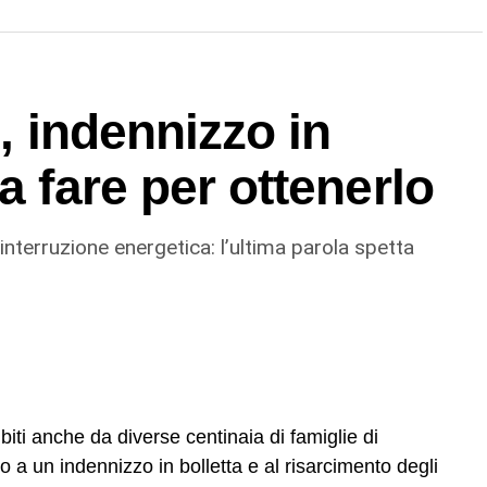
zione integrale del tratto danneggiato: un intervento
re un ripristino sicuro e duraturo
nuovi cedimenti a breve termine». Il tempo previsto
24 ore.
i, indennizzo in
a fare per ottenerlo
 interruzione energetica: l’ultima parola spetta
subiti anche da diverse centinaia di famiglie di
to a un indennizzo in bolletta e al risarcimento degli