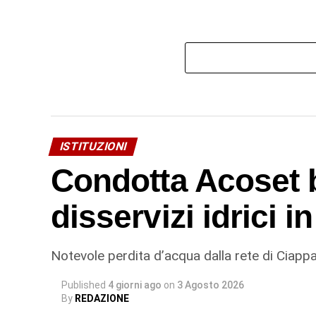
ISTITUZIONI
Condotta Acoset b
disservizi idrici 
Notevole perdita d’acqua dalla rete di Ciappa
Published
4 giorni ago
on
3 Agosto 2026
By
REDAZIONE