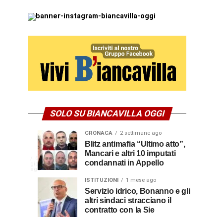
SOLO SU BIANCAVILLA OGGI
CRONACA
2 settimane ago
NEWS
CULTURA
Disservizi
Don
Blitz antimafia “Ultimo atto”,
2
2
settimane
settimane
Mancari e altri 10 imputati
CULTURA
In
elettrici,
Pasquale
ago
ago
La
6
condannati in Appello
giorni
indennizzo
Castro,
comunità
ago
Calabria
in
il
di
ISTITUZIONI
1 mese ago
bolletta:
prete-
Servizio idrico, Bonanno e gli
Gallico
premio
altri sindaci stracciano il
ecco
soldato
rende
contratto con la Sie
omaggio
cosa
in