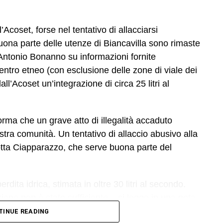
Acoset, forse nel tentativo di allacciarsi
na parte delle utenze di Biancavilla sono rimaste
Antonio Bonanno su informazioni fornite
centro etneo (con esclusione delle zone di viale dei
ll’Acoset un’integrazione di circa 25 litri al
forma che un grave atto di illegalità accaduto
stra comunità. Un tentativo di allaccio abusivo alla
ndotta Ciapparazzo, che serve buona parte del
rdita idrica, stimata in oltre 30 litri al secondo.
ione non è stato sufficiente – si legge in una nota
tri tecnici hanno quindi valutato che l’unica
TINUE READING