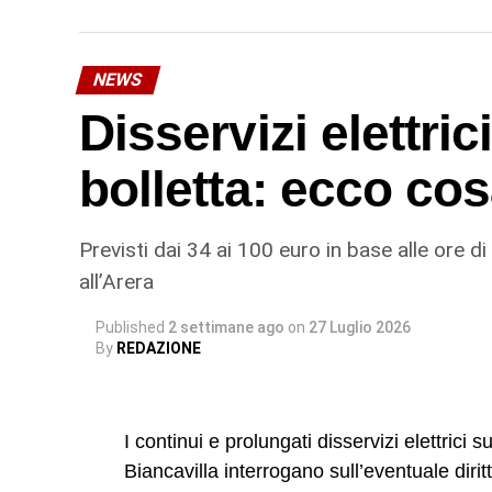
soluzione realmente risolutiva è la sostitu
più impegnativo, ma necessario per garanti
dell’infrastruttura, evitando il rischio di 
NEWS
per la riparazione è complessivamente di 
Disservizi elettric
© RIPRODUZIONE RISERVATA
bolletta: ecco cos
Previsti dai 34 ai 100 euro in base alle ore di
all’Arera
Published
2 settimane ago
on
27 Luglio 2026
By
REDAZIONE
I continui e prolungati disservizi elettrici 
Biancavilla interrogano sull’eventuale dirit