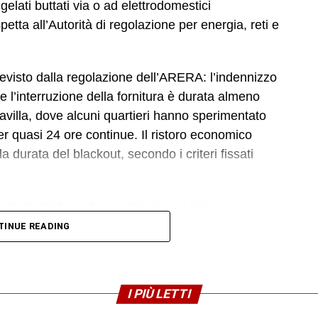
gelati buttati via o ad elettrodomestici
petta all’Autorità di regolazione per energia, reti e
revisto dalla regolazione dell’ARERA: l’indennizzo
 l’interruzione della fornitura è durata almeno
cavilla, dove alcuni quartieri hanno sperimentato
er quasi 24 ore continue. Il ristoro economico
durata del blackout, secondo i criteri fissati
ze domestiche in bassa tensione e viene
l’energia, senza che il cliente debba presentare
TINUE READING
a durata dell’interruzione e ad altri parametri
I PIÙ LETTI
e l’accredito in bolletta è di 34,50 euro. C’è poi un
e periodo di 4 ore. Questo significa che quegli