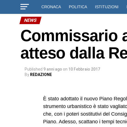
CRONACA
POLITICA
ISTITUZIONI
NEWS
Commissario ad
atteso dalla R
Published
9 anni ago
on
10 Febbraio 2017
By
REDAZIONE
È stato adottato il nuovo Piano Rego
strumento urbanistico è stato vagliato
che, con i poteri sostitutivi del Con
Piano. Adesso, scattano i tempi tecnic