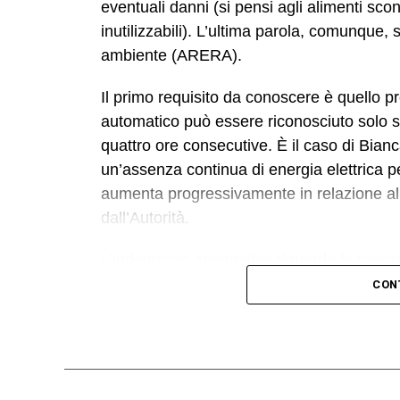
eventuali danni (si pensi agli alimenti scon
inutilizzabili). L’ultima parola, comunque, s
ambiente (ARERA).
Il primo requisito da conoscere è quello p
automatico può essere riconosciuto solo se
quattro ore consecutive. È il caso di Bian
un’assenza continua di energia elettrica p
aumenta progressivamente in relazione alla 
dall’Autorità.
L’indennizzo automatico riguarda le uten
accreditato direttamente nella bolletta del
CON
alcuna domanda. L’importo varia in base all
tecnici stabiliti da ARERA.
Per disservizi di almeno 4 ore e fino a 8 or
incremento di 17,25 euro per ogni ulterior