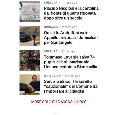
al
al
fare
soccorso
CULTURA
1 mese ago
prete
per
dei
Placido Nicolosi e la cartolina
sacerdote
biancavillese,
dal fronte di guerra ritrovata
ottenerlo
feriti
ricordato
dopo oltre un secolo
della
Vincenzo
per
Grande
CRONACA
2 mesi ago
il
Guerra
Omicido Andolfi, si va in
Stissi,
suo
Appello: revocati i domiciliari
impegno
per Santangelo
77
di
parroco
CULTURA
2 mesi ago
anni
Tommaso Lavenia salva 74
pupi siciliani: patrimonio
Unesco ceduto a Biancavilla
dopo
ISTITUZIONI
2 mesi ago
la
Servizio idrico, il tesoretto
“cauzionale” del Comune da
rimborsare ai cittadini
morte
MORE SOLO SU BIANCAVILLA OGGI