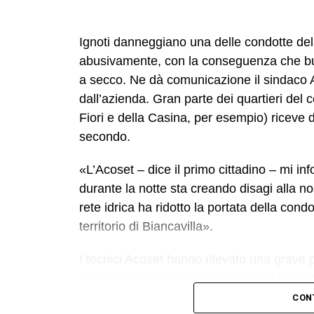
Ignoti danneggiano una delle condotte dell’
abusivamente, con la conseguenza che buo
a secco. Ne dà comunicazione il sindaco 
dall’azienda. Gran parte dei quartieri del 
Fiori e della Casina, per esempio) riceve da
secondo.
«L’Acoset – dice il primo cittadino – mi in
durante la notte sta creando disagi alla no
rete idrica ha ridotto la portata della co
territorio di Biancavilla».
I tecnici Acoset hanno rilevato una grave pe
«Un primo intervento con collare di riparaz
dell’azienda – a contenere la perdita. I nos
CON