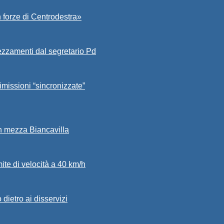
 forze di Centrodestra»
ezzamenti dal segretario Pd
imissioni “sincronizzate”
in mezza Biancavilla
mite di velocità a 40 km/h
dietro ai disservizi