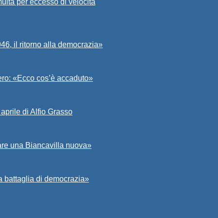
ulta per eccesso di velocità
6, il ritorno alla democrazia»
Asero: «Ecco cos’è accaduto»
aprile di Alfio Grasso
zare una Biancavilla nuova»
a battaglia di democrazia»