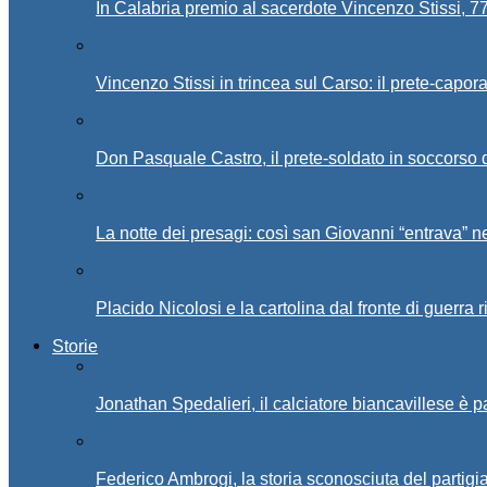
In Calabria premio al sacerdote Vincenzo Stissi, 7
Vincenzo Stissi in trincea sul Carso: il prete-capor
Don Pasquale Castro, il prete-soldato in soccorso d
La notte dei presagi: così san Giovanni “entrava” ne
Placido Nicolosi e la cartolina dal fronte di guerra 
Storie
Jonathan Spedalieri, il calciatore biancavillese è 
Federico Ambrogi, la storia sconosciuta del partigi