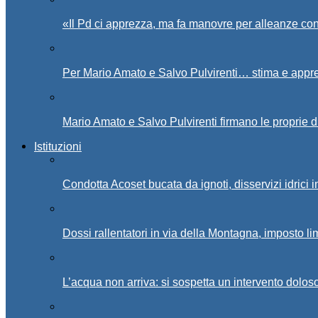
«Il Pd ci apprezza, ma fa manovre per alleanze con
Per Mario Amato e Salvo Pulvirenti… stima e appr
Mario Amato e Salvo Pulvirenti firmano le proprie d
Istituzioni
Condotta Acoset bucata da ignoti, disservizi idrici 
Dossi rallentatori in via della Montagna, imposto li
L’acqua non arriva: si sospetta un intervento doloso 