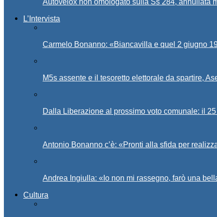
Autovelox non omologato sulla Ss 284, annullata m
L’Intervista
Carmelo Bonanno: «Biancavilla e quel 2 giugno 194
M5s assente e il tesoretto elettorale da spartire, 
Dalla Liberazione al prossimo voto comunale: il 25 
Antonio Bonanno c’è: «Pronti alla sfida per realiz
Andrea Ingiulla: «Io non mi rassegno, farò una bell
Cultura