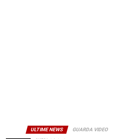
condizioni che determinano un elevato rischio.
Secondo il Comune, il limite ordinario di 50 km/h non
risulta più adeguato alle caratteristiche di questo tratto
urbano. Da qui la scelta di ridurre la velocità consentita e
affiancare alla nuova regolamentazione l’installazione di
dossi rallentatori e di un’apposita segnaletica. Le
eventuali violazioni saranno sanzionate secondo quanto
previsto dalla normativa vigente.
© RIPRODUZIONE RISERVATA
ULTIME NEWS
GUARDA VIDEO