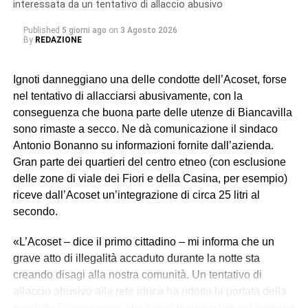
interessata da un tentativo di allaccio abusivo
Published
5 giorni ago
on
3 Agosto 2026
By
REDAZIONE
Ignoti danneggiano una delle condotte dell’Acoset, forse
nel tentativo di allacciarsi abusivamente, con la
conseguenza che buona parte delle utenze di Biancavilla
sono rimaste a secco. Ne dà comunicazione il sindaco
Antonio Bonanno su informazioni fornite dall’azienda.
Gran parte dei quartieri del centro etneo (con esclusione
delle zone di viale dei Fiori e della Casina, per esempio)
riceve dall’Acoset un’integrazione di circa 25 litri al
secondo.
«L’Acoset – dice il primo cittadino – mi informa che un
grave atto di illegalità accaduto durante la notte sta
creando disagi alla nostra comunità. Un tentativo di
allaccio abusivo alla rete idrica ha ridotto la portata della
condotta Ciapparazzo, che serve buona parte del territorio