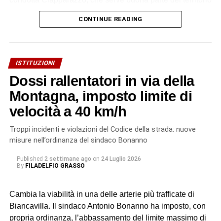
di Biancavilla».
CONTINUE READING
I tecnici Acoset hanno rilevato una grave perdita idrica,
stimata in oltre 30 litri al secondo. «Un primo intervento
con collare di riparazione non è stato sufficiente – si legge
ISTITUZIONI
in una nota dell’azienda – a contenere la perdita. I nostri
Dossi rallentatori in via della
tecnici hanno quindi valutato che l’unica soluzione
realmente risolutiva è la sostituzione integrale del tratto
Montagna, imposto limite di
danneggiato: un intervento più impegnativo, ma
velocità a 40 km/h
necessario per garantire un ripristino sicuro e duraturo
dell’infrastruttura, evitando il rischio di nuovi cedimenti a
Troppi incidenti e violazioni del Codice della strada: nuove
breve termine». Il tempo previsto per la riparazione è
misure nell’ordinanza del sindaco Bonanno
complessivamente di 24 ore.
Published
2 settimane ago
on
24 Luglio 2026
By
FILADELFIO GRASSO
© RIPRODUZIONE RISERVATA
Cambia la viabilità in una delle arterie più trafficate di
Biancavilla. Il sindaco Antonio Bonanno ha imposto, con
propria ordinanza, l’abbassamento del limite massimo di