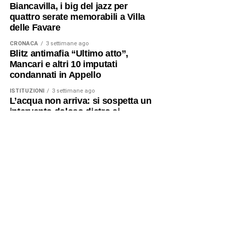
Biancavilla, i big del jazz per
quattro serate memorabili a Villa
delle Favare
CRONACA
3 settimane ago
Blitz antimafia “Ultimo atto”,
Mancari e altri 10 imputati
condannati in Appello
ISTITUZIONI
3 settimane ago
L’acqua non arriva: si sospetta un
intervento doloso dietro ai
disservizi
NEWS
3 settimane ago
Niente elettricità: un incubo durato
quasi 24 ore per centinaia di
famiglie