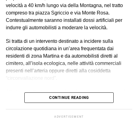
velocità a 40 km/h lungo via della Montagna, nel tratto
compreso tra piazza Sgriccio e via Monte Rosa.
Contestualmente saranno installati dossi artificiali per
indurre gli automobilisti a moderare la velocità.
Si tratta di un intervento destinato a incidere sulla
circolazione quotidiana in un’area frequentata dai
residenti di zona Martina e da automobilisti diretti al
cimitero, all’isola ecologica, nelle attività commerciali
presenti nell’arteria oppure diretti alla cosiddetta
“circonvallazione nord”.
Alla base della decisione c’è un’istruttoria tecnica che ha
CONTINUE READING
evidenziato una situazione ritenuta critica sotto il profilo
della sicurezza stradale. Vengono così richiamati la
presenza costante di pedoni, il notevole flusso di traffico,
ADVERTISEMENT
soprattutto nelle ore serali, e il verificarsi di diversi
incidenti (il più grave, nell’agosto 2023, nel quale
perse la
vita il giovane Vincenzo Tomasello
) o comunque di