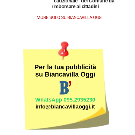
“cauzionale” del Comune da
la
rimborsare ai cittadini
morte
MORE SOLO SU BIANCAVILLA OGGI
Per la tua pubblicità
su Biancavilla Oggi
WhatsApp 095.2935230
info@biancavillaoggi.it