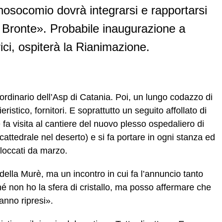
l nosocomio dovrà integrarsi e rapportarsi
e Bronte». Probabile inaugurazione a
orici, ospiterà la Rianimazione.
raordinario dell’Asp di Catania. Poi, un lungo codazzo di
ristico, fornitori. E soprattutto un seguito affollato di
è fa visita al cantiere del nuovo plesso ospedaliero di
attedrale nel deserto) e si fa portare in ogni stanza ed
 bloccati da marzo.
ella Murè, ma un incontro in cui fa l’annuncio tanto
é non ho la sfera di cristallo, ma posso affermare che
ranno ripresi».