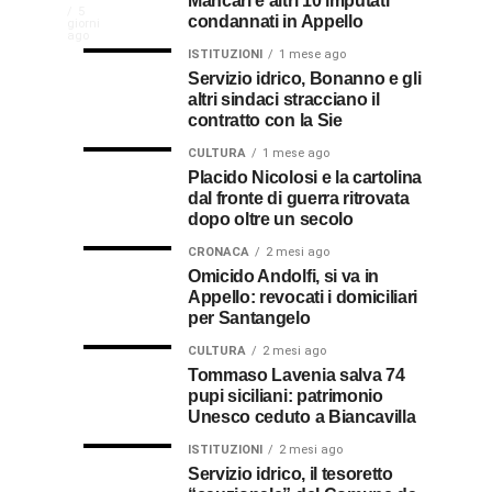
Mancari e altri 10 imputati
In
elettrici,
Pasquale
ago
ago
La
5
condannati in Appello
giorni
indennizzo
Castro,
comunità
ago
Calabria
in
il
ISTITUZIONI
1 mese ago
di
Servizio idrico, Bonanno e gli
bolletta:
prete-
Gallico
altri sindaci stracciano il
premio
ecco
soldato
rende
contratto con la Sie
omaggio
cosa
in
al
CULTURA
1 mese ago
al
fare
soccorso
Placido Nicolosi e la cartolina
prete
per
dei
dal fronte di guerra ritrovata
sacerdote
biancavillese,
ottenerlo
feriti
dopo oltre un secolo
ricordato
della
Vincenzo
per
CRONACA
2 mesi ago
Grande
Omicido Andolfi, si va in
il
Guerra
Appello: revocati i domiciliari
Stissi,
suo
per Santangelo
impegno
77
di
CULTURA
2 mesi ago
parroco
Tommaso Lavenia salva 74
pupi siciliani: patrimonio
anni
Unesco ceduto a Biancavilla
dopo
ISTITUZIONI
2 mesi ago
Servizio idrico, il tesoretto