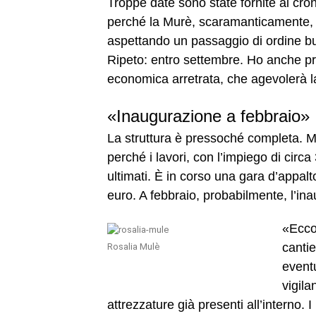
Troppe date sono state fornite ai croni
perché la Murè, scaramanticamente, p
aspettando un passaggio di ordine bu
Ripeto: entro settembre. Ho anche pre
economica arretrata, che agevolerà la
«Inaugurazione a febbraio»
La struttura è pressoché completa. Man
perché i lavori, con l’impiego di circa
ultimati. È in corso una gara d’appalto
euro. A febbraio, probabilmente, l’in
«Ecco
cantie
Rosalia Mulè
event
vigila
attrezzature già presenti all’interno. 