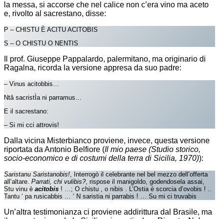
la messa, si accorse che nel calice non c’era vino ma aceto
e, rivolto al sacrestano, disse:
P – CHISTU È ACITU ACITOBIS
S – O CHISTU O NENTIS
Il prof. Giuseppe Pappalardo, palermitano, ma originario di
Ragalna, ricorda la versione appresa da suo padre:
– Vinus acitobbis…
Ntâ sacristÌa ni parramus…
E il sacrestano:
– Si mi cci attrovis!
Dalla vicina Misterbianco proviene, invece, questa versione
riportata da Antonio Belfiore (
Il mio paese (Studio storico,
socio-economico e di costumi della terra di Sicilia, 1970)
):
Saristanu Saristanobis!
, Interrogò il celebrante nel bel mezzo dell’offerta
all’altare.
Parrati, chi vulibis?
, rispose il manigoldo, godendosela assai,
Stu vinu è
acitobis
! …; O chistu , o nibis . L’Ostia è scorcia d’ovobis ! ..
Tantu ‘ pa rusicabbis … ‘ N saristia ni parrabis ! … Su mi ci truvabis
Un’altra testimonianza ci proviene addirittura dal Brasile, ma