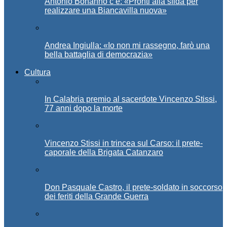
Antonio Bonanno c’è: «Pronti alla sfida per
realizzare una Biancavilla nuova»
Andrea Ingiulla: «Io non mi rassegno, farò una
bella battaglia di democrazia»
Cultura
In Calabria premio al sacerdote Vincenzo Stissi,
77 anni dopo la morte
Vincenzo Stissi in trincea sul Carso: il prete-
caporale della Brigata Catanzaro
Don Pasquale Castro, il prete-soldato in soccorso
dei feriti della Grande Guerra