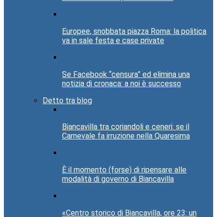
Europee, snobbata piazza Roma: la politica
va in sale festa e case private
Se Facebook “censura” ed elimina una
notizia di cronaca: a noi è successo
Detto tra blog
Biancavilla tra coriandoli e ceneri: se il
Carnevale fa irruzione nella Quaresima
È il momento (forse) di ripensare alle
modalità di governo di Biancavilla
«Centro storico di Biancavilla, ore 23: un