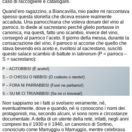
caso di raccogliere e catalogare.
Quand’ero ragazzino, a Biancavilla, mio padre mi raccontava
spesso questa storiella che diceva essere realmente
accaduta. Una parrocchiana che voleva donare del vino al
parroco, lo diede al sacrestano perché glielo portasse in
canonica, ma questi, fatto uno scambio, invece del vino,
consegnò al parroco l’aceto. Il giorno della messa, durante la
consacrazione del vino, il parroco si accorse che quello che
stava bevendo era aceto e, rivoltosi al sacrestano, suscitò
questo salace scambio di battute in latinorum (P = parroco –
S = sacrestano):
P – ACITOBBIS! (È aceto!)
S – O CHISSU O NIBBIS! (O codesto o niente!)
P – FORA NI PARRABBIS! (Fuori ne parliamo!)
S – SU MI CI TRUVABBIS! (Se mi ci troverai!)
Non sappiamo se i fatti si svolsero veramente, né,
eventualmente, dove e quando, né si conoscono i nomi dei
protagonisti, ma, secondo alcuni, vi sono nomi e circostanze
documentate. A detta di un utente della rete, infatti, negli anni
compresi tra il 1930 e il 1940, un canonico di Sortino,
conosciuto come Marruggiu o Marruggio, mentre celebrava