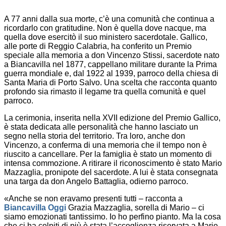
A 77 anni dalla sua morte, c’è una comunità che continua a
ricordarlo con gratitudine. Non è quella dove nacque, ma
quella dove esercitò il suo ministero sacerdotale. Gallico,
alle porte di Reggio Calabria, ha conferito un Premio
speciale alla memoria a don Vincenzo Stissi, sacerdote nato
a Biancavilla nel 1877, cappellano militare durante la Prima
guerra mondiale e, dal 1922 al 1939, parroco della chiesa di
Santa Maria di Porto Salvo. Una scelta che racconta quanto
profondo sia rimasto il legame tra quella comunità e quel
parroco.
La cerimonia, inserita nella XVII edizione del Premio Gallico,
è stata dedicata alle personalità che hanno lasciato un
segno nella storia del territorio. Tra loro, anche don
Vincenzo, a conferma di una memoria che il tempo non è
riuscito a cancellare. Per la famiglia è stato un momento di
intensa commozione. A ritirare il riconoscimento è stato Mario
Mazzaglia, pronipote del sacerdote. A lui è stata consegnata
una targa da don Angelo Battaglia, odierno parroco.
«Anche se non eravamo presenti tutti – racconta a
Biancavilla Oggi
Grazia Mazzaglia, sorella di Mario – ci
siamo emozionati tantissimo. Io ho perfino pianto. Ma la cosa
che ci ha colpiti di più è stata l’accoglienza riservata a Mario.