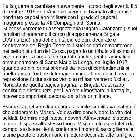
Fu la guerra a cambiare nuovamente il corso degli eventi. Il 5
dicembre 1915 don Vincenzo venne richiamato alle armi e
nominato cappellano militare con il grado di caporal
maggiore presso la XII Compagnia di Sanità.
Successivamente fu assegnato alla Brigata Catanzaro (i suoi
familiari chiamarono il corpo di appartenenza Brigata
D’Annunzio), una delle unità più celebri, decorate e
controverse del Regio Esercito. I suoi soldati combatterono
nei settori più duri del Carso, pagando un tributo altissimo di
vite umane. La brigata è ricordata anche per il drammatico
ammutinamento di Santa Maria la Longa, nel luglio 1917,
quando uomini ormai stremati da mesi di combattimenti si
ribellarono all’ordine di tornare immediatamente in linea. La
repressione fu durissima: ventotto militari vennero fucilati.
Nonostante quella tragica pagina, la Brigata Catanzaro
continuò a distinguersi per il valore dimostrato in battaglia,
ricevendo importanti decorazioni al valor militare.
Essere cappellano di una brigata simile significava molto più
che celebrare la Messa. Voleva dire condividere la vita dei
soldati. Dormire negli stessi ricoveri. Attraversare le stesse
trincee. Esporsi allo stesso fuoco. Visitare gli ospedaletti da
campo, assistere i feriti, confortare i morenti, raccoglierne le
ultime parole e trasformarle in lettere destinate alle famiglie.