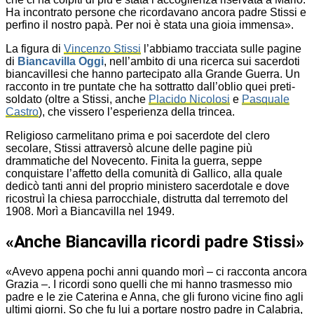
Ha incontrato persone che ricordavano ancora padre Stissi e
perfino il nostro papà. Per noi è stata una gioia immensa».
La figura di
Vincenzo Stissi
l’abbiamo tracciata sulle pagine
di
Biancavilla Oggi
, nell’ambito di una ricerca sui sacerdoti
biancavillesi che hanno partecipato alla Grande Guerra. Un
racconto in tre puntate che ha sottratto dall’oblio quei preti-
soldato (oltre a Stissi, anche
Placido Nicolosi
e
Pasquale
Castro
), che vissero l’esperienza della trincea.
Religioso carmelitano prima e poi sacerdote del clero
secolare, Stissi attraversò alcune delle pagine più
drammatiche del Novecento. Finita la guerra, seppe
conquistare l’affetto della comunità di Gallico, alla quale
dedicò tanti anni del proprio ministero sacerdotale e dove
ricostruì la chiesa parrocchiale, distrutta dal terremoto del
1908. Morì a Biancavilla nel 1949.
«Anche Biancavilla ricordi padre Stissi»
«Avevo appena pochi anni quando morì – ci racconta ancora
Grazia –. I ricordi sono quelli che mi hanno trasmesso mio
padre e le zie Caterina e Anna, che gli furono vicine fino agli
ultimi giorni. So che fu lui a portare nostro padre in Calabria,