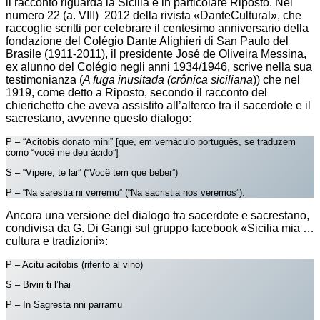
il racconto riguarda la Sicilia e in particolare Riposto. Nel
numero 22 (a. VIII) 2012 della rivista «DanteCultural», che
raccoglie scritti per celebrare il centesimo anniversario della
fondazione del Colégio Dante Alighieri di San Paulo del
Brasile (1911-2011), il presidente José de Oliveira Messina,
ex alunno del Colégio negli anni 1934/1946, scrive nella sua
testimonianza (
A fuga inusitada (crônica siciliana
)) che nel
1919, come detto a Riposto, secondo il racconto del
chierichetto che aveva assistito all’alterco tra il sacerdote e il
sacrestano, avvenne questo dialogo:
P – “Acitobis donato mihi” [que, em vernáculo português, se traduzem
como “você me deu ácido”]
S – “Vipere, te lai” (“Você tem que beber”)
P – “Na sarestia ni verremu” (“Na sacristia nos veremos”).
Ancora una versione del dialogo tra sacerdote e sacrestano,
condivisa da G. Di Gangi sul gruppo facebook «Sicilia mia …
cultura e tradizioni»:
P – Acitu acitobis (riferito al vino)
S – Biviri ti l’hai
P – In Sagresta nni parramu