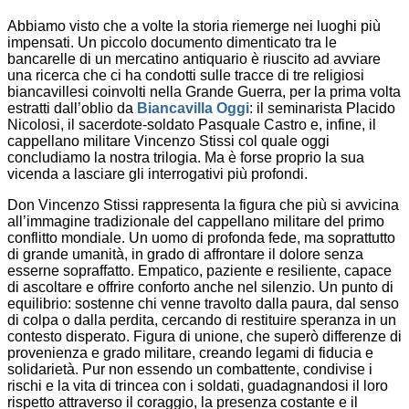
Abbiamo visto che a volte la storia riemerge nei luoghi più
impensati. Un piccolo documento dimenticato tra le
bancarelle di un mercatino antiquario è riuscito ad avviare
una ricerca che ci ha condotti sulle tracce di tre religiosi
biancavillesi coinvolti nella Grande Guerra, per la prima volta
estratti dall’oblio da
Biancavilla Oggi
: il seminarista Placido
Nicolosi, il sacerdote-soldato Pasquale Castro e, infine, il
cappellano militare Vincenzo Stissi col quale oggi
concludiamo la nostra trilogia. Ma è forse proprio la sua
vicenda a lasciare gli interrogativi più profondi.
Don Vincenzo Stissi rappresenta la figura che più si avvicina
all’immagine tradizionale del cappellano militare del primo
conflitto mondiale. Un uomo di profonda fede, ma soprattutto
di grande umanità, in grado di affrontare il dolore senza
esserne sopraffatto. Empatico, paziente e resiliente, capace
di ascoltare e offrire conforto anche nel silenzio. Un punto di
equilibrio: sostenne chi venne travolto dalla paura, dal senso
di colpa o dalla perdita, cercando di restituire speranza in un
contesto disperato. Figura di unione, che superò differenze di
provenienza e grado militare, creando legami di fiducia e
solidarietà. Pur non essendo un combattente, condivise i
rischi e la vita di trincea con i soldati, guadagnandosi il loro
rispetto attraverso il coraggio, la presenza costante e il