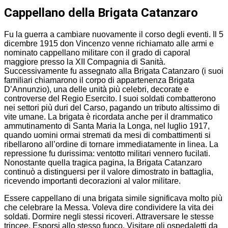
Cappellano della Brigata Catanzaro
Fu la guerra a cambiare nuovamente il corso degli eventi. Il 5
dicembre 1915 don Vincenzo venne richiamato alle armi e
nominato cappellano militare con il grado di caporal
maggiore presso la XII Compagnia di Sanità.
Successivamente fu assegnato alla Brigata Catanzaro (i suoi
familiari chiamarono il corpo di appartenenza Brigata
D’Annunzio), una delle unità più celebri, decorate e
controverse del Regio Esercito. I suoi soldati combatterono
nei settori più duri del Carso, pagando un tributo altissimo di
vite umane. La brigata è ricordata anche per il drammatico
ammutinamento di Santa Maria la Longa, nel luglio 1917,
quando uomini ormai stremati da mesi di combattimenti si
ribellarono all’ordine di tornare immediatamente in linea. La
repressione fu durissima: ventotto militari vennero fucilati.
Nonostante quella tragica pagina, la Brigata Catanzaro
continuò a distinguersi per il valore dimostrato in battaglia,
ricevendo importanti decorazioni al valor militare.
Essere cappellano di una brigata simile significava molto più
che celebrare la Messa. Voleva dire condividere la vita dei
soldati. Dormire negli stessi ricoveri. Attraversare le stesse
trincee. Esporsi allo stesso fuoco. Visitare gli ospedaletti da