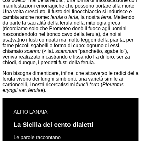
cosiddetto “mal della ferula”, una forma di intossicazione con
manifestazioni emorragiche che possono portare alla morte.
Una volta cresciuto, il fusto del finocchiaccio si indurisce e
cambia anche nome:
ferula
o
ferla
, la nostra
ferra
. Mettendo
da parte la sacralità della ferula nella mitologia greca
(ricordiamo solo che Prometeo donò il fuoco agli uomini
nascondendolo nel tronco cavo della ferula), da noi si
usa(va)no i fusti compatti ma molto leggeri della pianta, per
farne piccoli sgabelli a forma di cubo: ognuno di essi,
chiamato
scannu
(< lat.
scamnum
“panchetto, sgabello”),
veniva realizzato incastrando e fissando fra di loro, senza
chiodi, dunque, i predetti fusti della ferula.
Non bisogna dimenticare, infine, che attraverso le radici della
ferula vivono dei funghi simbionti, una varietà simile ai
cardoncelli, i nostri ricercatissimi
func’i ferra
(
Pleurotus
eryngii
var.
ferulae
).
ALFIO LANAIA
La Sicilia dei cento dialetti
Le parole raccontano