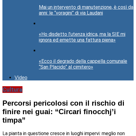
Mai un intervento di manutenzione, è così da
anni: le “voragini” di via Laudani
«Ho disdetto l’utenza idrica, ma la SIE mi
ignora ed emette una fattura piena»
«Ecco il degrado della cappella comunale
“San Placido” al cimitero»
Video
Cultura
Percorsi pericolosi con il rischio di
finire nei guai: “Circari finocchj’i
timpa”
La pianta in questione cresce in luoghi impervi: meglio non