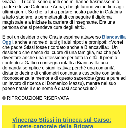
Grazia –. I ricordi sono quelli che mi hanno trasmesso mio
padre e le zie Caterina e Anna, che gli furono vicine fino agli
ultimi giorni. So che fu lui a portare nostro padre in Calabria,
a farlo studiare, a permettergli di conseguire il diploma
magistrale e a iniziare la carriera di insegnante. Era una
persona che si prendeva cura degli altri».
E poi un desiderio che Grazia esprime attraverso
Biancavilla
Oggi
, anche a nome di tutti gli altri nipoti e pronipoti: «Vorrei
che padre Stissi fosse ricordato anche a Biancavilla». Un
desiderio che nasce dal cuore di una famiglia, ma che può
diventare anche una riflessione per tutta la città. Il premio
conferito a Gallico consegna infatti a Biancavilla una
domanda semplice e significativa: perché una comunità
distante decine di chilometri continua a custodire con tanta
riconoscenza la memoria di questo sacerdote (grazie pure ad
un lavoro di ricerca di Domenico Mazzu), mentre nel suo
paese natale il suo nome è quasi sconosciuto?
© RIPRODUZIONE RISERVATA
Vincenzo Stissi in trincea sul Carso:
il prete-caporale della Brigata