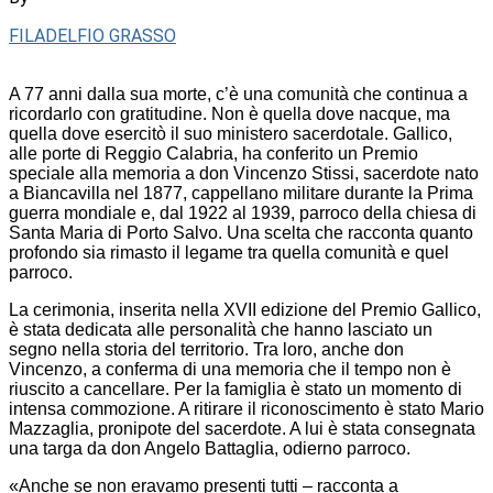
FILADELFIO GRASSO
A 77 anni dalla sua morte, c’è una comunità che continua a
ricordarlo con gratitudine. Non è quella dove nacque, ma
quella dove esercitò il suo ministero sacerdotale. Gallico,
alle porte di Reggio Calabria, ha conferito un Premio
speciale alla memoria a don Vincenzo Stissi, sacerdote nato
a Biancavilla nel 1877, cappellano militare durante la Prima
guerra mondiale e, dal 1922 al 1939, parroco della chiesa di
Santa Maria di Porto Salvo. Una scelta che racconta quanto
profondo sia rimasto il legame tra quella comunità e quel
parroco.
La cerimonia, inserita nella XVII edizione del Premio Gallico,
è stata dedicata alle personalità che hanno lasciato un
segno nella storia del territorio. Tra loro, anche don
Vincenzo, a conferma di una memoria che il tempo non è
riuscito a cancellare. Per la famiglia è stato un momento di
intensa commozione. A ritirare il riconoscimento è stato Mario
Mazzaglia, pronipote del sacerdote. A lui è stata consegnata
una targa da don Angelo Battaglia, odierno parroco.
«Anche se non eravamo presenti tutti – racconta a