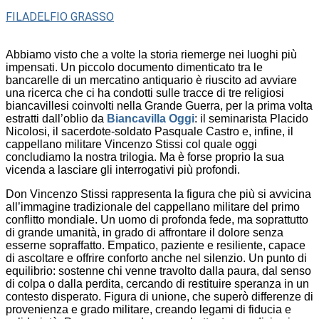
FILADELFIO GRASSO
Abbiamo visto che a volte la storia riemerge nei luoghi più
impensati. Un piccolo documento dimenticato tra le
bancarelle di un mercatino antiquario è riuscito ad avviare
una ricerca che ci ha condotti sulle tracce di tre religiosi
biancavillesi coinvolti nella Grande Guerra, per la prima volta
estratti dall’oblio da
Biancavilla Oggi
: il seminarista Placido
Nicolosi, il sacerdote-soldato Pasquale Castro e, infine, il
cappellano militare Vincenzo Stissi col quale oggi
concludiamo la nostra trilogia. Ma è forse proprio la sua
vicenda a lasciare gli interrogativi più profondi.
Don Vincenzo Stissi rappresenta la figura che più si avvicina
all’immagine tradizionale del cappellano militare del primo
conflitto mondiale. Un uomo di profonda fede, ma soprattutto
di grande umanità, in grado di affrontare il dolore senza
esserne sopraffatto. Empatico, paziente e resiliente, capace
di ascoltare e offrire conforto anche nel silenzio. Un punto di
equilibrio: sostenne chi venne travolto dalla paura, dal senso
di colpa o dalla perdita, cercando di restituire speranza in un
contesto disperato. Figura di unione, che superò differenze di
provenienza e grado militare, creando legami di fiducia e