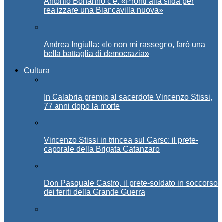
Antonio Bonanno c’è: «Pronti alla sfida per
realizzare una Biancavilla nuova»
Andrea Ingiulla: «Io non mi rassegno, farò una
bella battaglia di democrazia»
Cultura
In Calabria premio al sacerdote Vincenzo Stissi,
77 anni dopo la morte
Vincenzo Stissi in trincea sul Carso: il prete-
caporale della Brigata Catanzaro
Don Pasquale Castro, il prete-soldato in soccorso
dei feriti della Grande Guerra