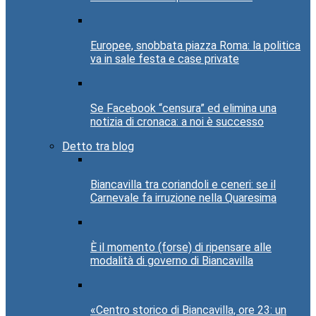
Europee, snobbata piazza Roma: la politica
va in sale festa e case private
Se Facebook “censura” ed elimina una
notizia di cronaca: a noi è successo
Detto tra blog
Biancavilla tra coriandoli e ceneri: se il
Carnevale fa irruzione nella Quaresima
È il momento (forse) di ripensare alle
modalità di governo di Biancavilla
«Centro storico di Biancavilla, ore 23: un