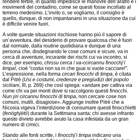
rendere fertile, in quanto impedisce le manovre dell’aratro e i
movimenti del contadino, come se questi fosse incollato al
terreno medesimo. L’invito o, se vogliamo, il consiglio è
quello, dunque, di non impantanarsi in una situazione da cui
è difficile venire fuori.
A volte queste situazioni rischiose hanno più il sapore di
un’avventura, del desiderio di provare qualcosa che è fuori
dal normale, dalla routine quotidiana e dunque di una
persona che, disdegnando le cose comuni e sicure, va in
cerca di avventure, incurante dei rischi cui va incontro, si
dice, per esempio,
chissu cerca
/
va-ccircannu
finocchj’i
timpa!
, cioè “costui non sa in che guai si vuole cacciare!”.
L’espressione, nella forma
circari finocchi di timpa
, è citata
dal Pitrè (
Usi e costumi, credenze e pregiudizi del popolo
siciliani
, III, p. 269) che così spiega: «andare per cattiva via
come chi va pei monti dove si raccolgono questi finocchi.
Nun jiri circannu finocchi di timpa
, non cercare cose non
comuni, inutili, disagiose». Aggiunge inoltre Pitrè che a
Nicosia vigeva l’interdizione di consumare questi finocchietti
(
fenöghjëtö
) durante la Settimana santa: chi avesse infranto
questo divieto avrebbe avuto la casa infestata da un gran
numero di cimici.
Stando alle fonti scritte, i
finocchj’i timpa
indicano una