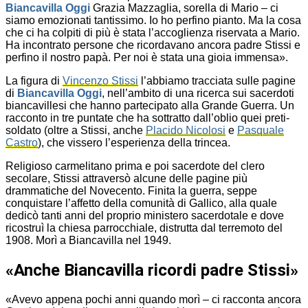
Biancavilla Oggi
Grazia Mazzaglia, sorella di Mario – ci
siamo emozionati tantissimo. Io ho perfino pianto. Ma la cosa
che ci ha colpiti di più è stata l’accoglienza riservata a Mario.
Ha incontrato persone che ricordavano ancora padre Stissi e
perfino il nostro papà. Per noi è stata una gioia immensa».
La figura di
Vincenzo Stissi
l’abbiamo tracciata sulle pagine
di
Biancavilla Oggi
, nell’ambito di una ricerca sui sacerdoti
biancavillesi che hanno partecipato alla Grande Guerra. Un
racconto in tre puntate che ha sottratto dall’oblio quei preti-
soldato (oltre a Stissi, anche
Placido Nicolosi
e
Pasquale
Castro
), che vissero l’esperienza della trincea.
Religioso carmelitano prima e poi sacerdote del clero
secolare, Stissi attraversò alcune delle pagine più
drammatiche del Novecento. Finita la guerra, seppe
conquistare l’affetto della comunità di Gallico, alla quale
dedicò tanti anni del proprio ministero sacerdotale e dove
ricostruì la chiesa parrocchiale, distrutta dal terremoto del
1908. Morì a Biancavilla nel 1949.
«Anche Biancavilla ricordi padre Stissi»
«Avevo appena pochi anni quando morì – ci racconta ancora