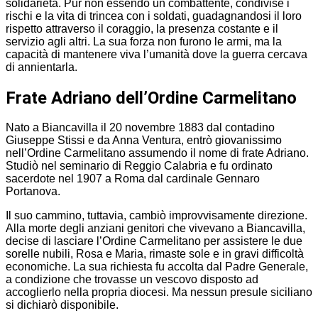
solidarietà. Pur non essendo un combattente, condivise i
rischi e la vita di trincea con i soldati, guadagnandosi il loro
rispetto attraverso il coraggio, la presenza costante e il
servizio agli altri. La sua forza non furono le armi, ma la
capacità di mantenere viva l’umanità dove la guerra cercava
di annientarla.
Frate Adriano dell’Ordine Carmelitano
Nato a Biancavilla il 20 novembre 1883 dal contadino
Giuseppe Stissi e da Anna Ventura, entrò giovanissimo
nell’Ordine Carmelitano assumendo il nome di frate Adriano.
Studiò nel seminario di Reggio Calabria e fu ordinato
sacerdote nel 1907 a Roma dal cardinale Gennaro
Portanova.
Il suo cammino, tuttavia, cambiò improvvisamente direzione.
Alla morte degli anziani genitori che vivevano a Biancavilla,
decise di lasciare l’Ordine Carmelitano per assistere le due
sorelle nubili, Rosa e Maria, rimaste sole e in gravi difficoltà
economiche. La sua richiesta fu accolta dal Padre Generale,
a condizione che trovasse un vescovo disposto ad
accoglierlo nella propria diocesi. Ma nessun presule siciliano
si dichiarò disponibile.