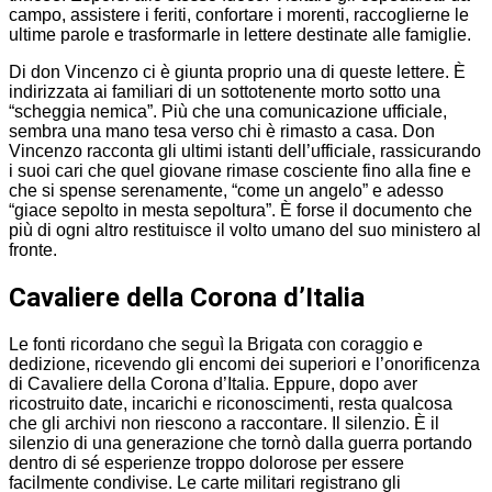
campo, assistere i feriti, confortare i morenti, raccoglierne le
ultime parole e trasformarle in lettere destinate alle famiglie.
Di don Vincenzo ci è giunta proprio una di queste lettere. È
indirizzata ai familiari di un sottotenente morto sotto una
“scheggia nemica”. Più che una comunicazione ufficiale,
sembra una mano tesa verso chi è rimasto a casa. Don
Vincenzo racconta gli ultimi istanti dell’ufficiale, rassicurando
i suoi cari che quel giovane rimase cosciente fino alla fine e
che si spense serenamente, “come un angelo” e adesso
“giace sepolto in mesta sepoltura”. È forse il documento che
più di ogni altro restituisce il volto umano del suo ministero al
fronte.
Cavaliere della Corona d’Italia
Le fonti ricordano che seguì la Brigata con coraggio e
dedizione, ricevendo gli encomi dei superiori e l’onorificenza
di Cavaliere della Corona d’Italia. Eppure, dopo aver
ricostruito date, incarichi e riconoscimenti, resta qualcosa
che gli archivi non riescono a raccontare. Il silenzio. È il
silenzio di una generazione che tornò dalla guerra portando
dentro di sé esperienze troppo dolorose per essere
facilmente condivise. Le carte militari registrano gli