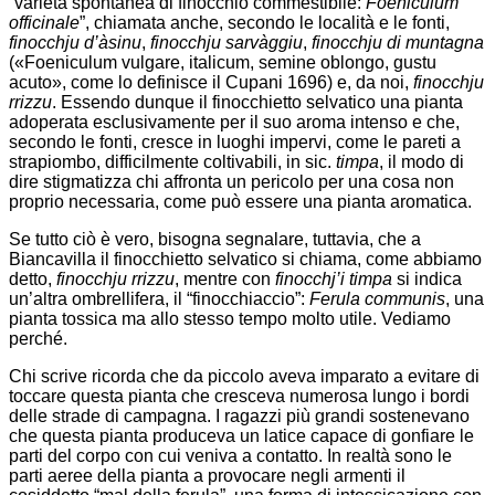
“varietà spontanea di finocchio commestibile:
Foeniculum
officinale
”, chiamata anche, secondo le località e le fonti,
finocchju d’àsinu
,
finocchju sarvàggiu
,
finocchju di muntagna
(«Foeniculum vulgare, italicum, semine oblongo, gustu
acuto», come lo definisce il Cupani 1696) e, da noi,
finocchju
rrizzu
. Essendo dunque il finocchietto selvatico una pianta
adoperata esclusivamente per il suo aroma intenso e che,
secondo le fonti, cresce in luoghi impervi, come le pareti a
strapiombo, difficilmente coltivabili, in sic.
timpa
, il modo di
dire stigmatizza chi affronta un pericolo per una cosa non
proprio necessaria, come può essere una pianta aromatica.
Se tutto ciò è vero, bisogna segnalare, tuttavia, che a
Biancavilla il finocchietto selvatico si chiama, come abbiamo
detto,
finocchju rrizzu
, mentre con
finocchj’i timpa
si indica
un’altra ombrellifera, il “finocchiaccio”:
Ferula communis
, una
pianta tossica ma allo stesso tempo molto utile. Vediamo
perché.
Chi scrive ricorda che da piccolo aveva imparato a evitare di
toccare questa pianta che cresceva numerosa lungo i bordi
delle strade di campagna. I ragazzi più grandi sostenevano
che questa pianta produceva un latice capace di gonfiare le
parti del corpo con cui veniva a contatto. In realtà sono le
parti aeree della pianta a provocare negli armenti il