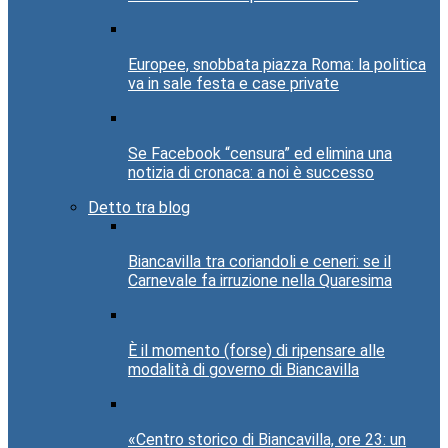
Europee, snobbata piazza Roma: la politica
va in sale festa e case private
Se Facebook “censura” ed elimina una
notizia di cronaca: a noi è successo
Detto tra blog
Biancavilla tra coriandoli e ceneri: se il
Carnevale fa irruzione nella Quaresima
È il momento (forse) di ripensare alle
modalità di governo di Biancavilla
«Centro storico di Biancavilla, ore 23: un