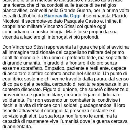
una ricerca che ci ha condotti sulle tracce di tre religiosi
biancavillesi coinvolti nella Grande Guerra, per la prima volta
estratti dall’oblio da
Biancavilla Oggi
: il seminarista Placido
Nicolosi, il sacerdote-soldato Pasquale Castro e, infine, il
cappellano militare Vincenzo Stissi col quale oggi
concludiamo la nostra trilogia. Ma è forse proprio la sua
vicenda a lasciare gli interrogativi più profondi.
Don Vincenzo Stissi rappresenta la figura che più si avvicina
all’immagine tradizionale del cappellano militare del primo
conflitto mondiale. Un uomo di profonda fede, ma soprattutto
di grande umanità, in grado di affrontare il dolore senza
esserne sopraffatto. Empatico, paziente e resiliente, capace
di ascoltare e offrire conforto anche nel silenzio. Un punto di
equilibrio: sostenne chi venne travolto dalla paura, dal senso
di colpa o dalla perdita, cercando di restituire speranza in un
contesto disperato. Figura di unione, che superò differenze di
provenienza e grado militare, creando legami di fiducia e
solidarietà. Pur non essendo un combattente, condivise i
rischi e la vita di trincea con i soldati, guadagnandosi il loro
rispetto attraverso il coraggio, la presenza costante e il
servizio agli altri. La sua forza non furono le armi, ma la
capacità di mantenere viva l’umanità dove la guerra cercava
di annientarla.