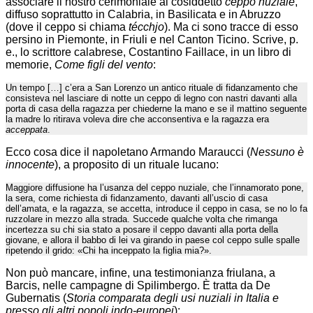
associare il nostro cerimoniale al cosiddetto
ceppo nuziale
,
diffuso soprattutto in Calabria, in Basilicata e in Abruzzo
(dove il ceppo si chiama
técchjo
). Ma ci sono tracce di esso
persino in Piemonte, in Friuli e nel Canton Ticino. Scrive, p.
e., lo scrittore calabrese, Costantino Faillace, in un libro di
memorie,
Come figli del vento
:
Un tempo […] c’era a San Lorenzo un antico rituale di fidanzamento che
consisteva nel lasciare di notte un ceppo di legno con nastri davanti alla
porta di casa della ragazza per chiederne la mano e se il mattino seguente
la madre lo ritirava voleva dire che acconsentiva e la ragazza era
acceppata
.
Ecco cosa dice il napoletano Armando Maraucci (
Nessuno è
innocente
), a proposito di un rituale lucano:
Maggiore diffusione ha l’usanza del ceppo nuziale, che l’innamorato pone,
la sera, come richiesta di fidanzamento, davanti all’uscio di casa
dell’amata, e la ragazza, se accetta, introduce il ceppo in casa, se no lo fa
ruzzolare in mezzo alla strada. Succede qualche volta che rimanga
incertezza su chi sia stato a posare il ceppo davanti alla porta della
giovane, e allora il babbo di lei va girando in paese col ceppo sulle spalle
ripetendo il grido: «Chi ha inceppato la figlia mia?».
Non può mancare, infine, una testimonianza friulana, a
Barcis, nelle campagne di Spilimbergo. È tratta da De
Gubernatis (
Storia comparata degli usi nuziali in Italia e
presso gli altri popoli indo-europei
):