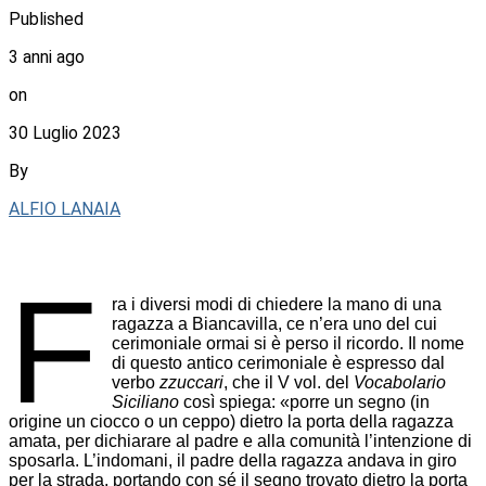
Published
3 anni ago
on
30 Luglio 2023
By
ALFIO LANAIA
F
ra i diversi modi di chiedere la mano di una
ragazza a Biancavilla, ce n’era uno del cui
cerimoniale ormai si è perso il ricordo. Il nome
di questo antico cerimoniale è espresso dal
verbo
zzuccari
, che il V vol. del
Vocabolario
Siciliano
così spiega: «porre un segno (in
origine un ciocco o un ceppo) dietro la porta della ragazza
amata, per dichiarare al padre e alla comunità l’intenzione di
sposarla. L’indomani, il padre della ragazza andava in giro
per la strada, portando con sé il segno trovato dietro la porta