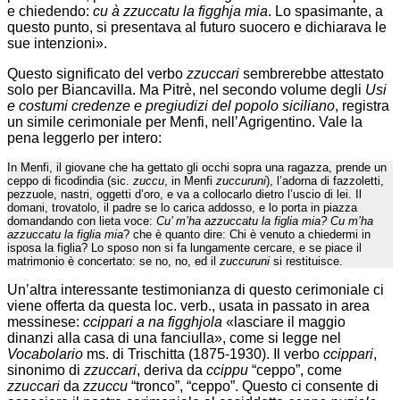
e chiedendo:
cu à zzuccatu la figghja mia
. Lo spasimante, a
questo punto, si presentava al futuro suocero e dichiarava le
sue intenzioni».
Questo significato del verbo
zzuccari
sembrerebbe attestato
solo per Biancavilla. Ma Pitrè, nel secondo volume degli
Usi
e costumi credenze e pregiudizi del popolo siciliano
, registra
un simile cerimoniale per Menfi, nell’Agrigentino. Vale la
pena leggerlo per intero:
In Menfi, il giovane che ha gettato gli occhi sopra una ragazza, prende un
ceppo di ficodindia (sic.
zuccu
, in Menfi
zuccuruni
), l’adorna di fazzoletti,
pezzuole, nastri, oggetti d’oro, e va a collocarlo dietro l’uscio di lei. Il
domani, trovatolo, il padre se lo carica addosso, e lo porta in piazza
domandando con lieta voce:
Cu’ m’ha azzuccatu la figlia mia?
Cu m’ha
azzuccatu la figlia mia
? che è quanto dire: Chi è venuto a chiedermi in
isposa la figlia? Lo sposo non si fa lungamente cercare, e se piace il
matrimonio è concertato: se no, no, ed il
zuccuruni
si restituisce.
Un’altra interessante testimonianza di questo cerimoniale ci
viene offerta da questa loc. verb., usata in passato in area
messinese:
ccippari a na figghjola
«lasciare il maggio
dinanzi alla casa di una fanciulla», come si legge nel
Vocabolario
ms. di Trischitta (1875-1930). Il verbo
ccippari
,
sinonimo di
zzuccari
, deriva da
ccippu
“ceppo”, come
zzuccari
da
zzuccu
“tronco”, “ceppo”. Questo ci consente di