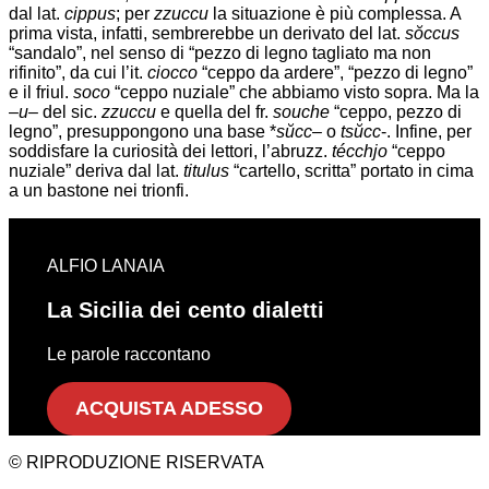
dal lat.
cippus
; per
zzuccu
la situazione è più complessa. A
prima vista, infatti, sembrerebbe un derivato del lat.
sŏccus
“sandalo”, nel senso di “pezzo di legno tagliato ma non
rifinito”, da cui l’it.
ciocco
“ceppo da ardere”, “pezzo di legno”
e il friul.
soco
“ceppo nuziale” che abbiamo visto sopra. Ma la
–
u
– del sic.
zzuccu
e quella del fr.
souche
“ceppo, pezzo di
legno”, presuppongono una base *
sŭcc
– o
tsŭcc
-. Infine, per
soddisfare la curiosità dei lettori, l’abruzz.
técchjo
“ceppo
nuziale” deriva dal lat.
titulus
“cartello, scritta” portato in cima
a un bastone nei trionfi.
ALFIO LANAIA
La Sicilia dei cento dialetti
Le parole raccontano
ACQUISTA ADESSO
© RIPRODUZIONE RISERVATA