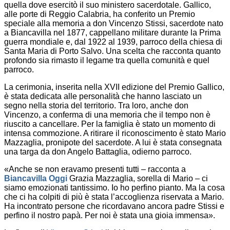
quella dove esercitò il suo ministero sacerdotale. Gallico,
alle porte di Reggio Calabria, ha conferito un Premio
speciale alla memoria a don Vincenzo Stissi, sacerdote nato
a Biancavilla nel 1877, cappellano militare durante la Prima
guerra mondiale e, dal 1922 al 1939, parroco della chiesa di
Santa Maria di Porto Salvo. Una scelta che racconta quanto
profondo sia rimasto il legame tra quella comunità e quel
parroco.
La cerimonia, inserita nella XVII edizione del Premio Gallico,
è stata dedicata alle personalità che hanno lasciato un
segno nella storia del territorio. Tra loro, anche don
Vincenzo, a conferma di una memoria che il tempo non è
riuscito a cancellare. Per la famiglia è stato un momento di
intensa commozione. A ritirare il riconoscimento è stato Mario
Mazzaglia, pronipote del sacerdote. A lui è stata consegnata
una targa da don Angelo Battaglia, odierno parroco.
«Anche se non eravamo presenti tutti – racconta a
Biancavilla Oggi
Grazia Mazzaglia, sorella di Mario – ci
siamo emozionati tantissimo. Io ho perfino pianto. Ma la cosa
che ci ha colpiti di più è stata l’accoglienza riservata a Mario.
Ha incontrato persone che ricordavano ancora padre Stissi e
perfino il nostro papà. Per noi è stata una gioia immensa».