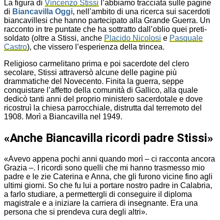
La figura di
Vincenzo Stissi
l’abbiamo tracciata sulle pagine
di
Biancavilla Oggi
, nell’ambito di una ricerca sui sacerdoti
biancavillesi che hanno partecipato alla Grande Guerra. Un
racconto in tre puntate che ha sottratto dall’oblio quei preti-
soldato (oltre a Stissi, anche
Placido Nicolosi
e
Pasquale
Castro
), che vissero l’esperienza della trincea.
Religioso carmelitano prima e poi sacerdote del clero
secolare, Stissi attraversò alcune delle pagine più
drammatiche del Novecento. Finita la guerra, seppe
conquistare l’affetto della comunità di Gallico, alla quale
dedicò tanti anni del proprio ministero sacerdotale e dove
ricostruì la chiesa parrocchiale, distrutta dal terremoto del
1908. Morì a Biancavilla nel 1949.
«Anche Biancavilla ricordi padre Stissi»
«Avevo appena pochi anni quando morì – ci racconta ancora
Grazia –. I ricordi sono quelli che mi hanno trasmesso mio
padre e le zie Caterina e Anna, che gli furono vicine fino agli
ultimi giorni. So che fu lui a portare nostro padre in Calabria,
a farlo studiare, a permettergli di conseguire il diploma
magistrale e a iniziare la carriera di insegnante. Era una
persona che si prendeva cura degli altri».