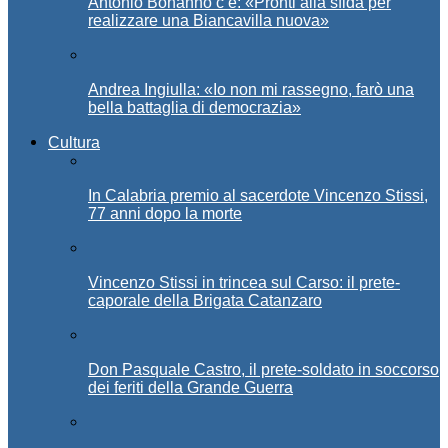
Antonio Bonanno c’è: «Pronti alla sfida per
realizzare una Biancavilla nuova»
Andrea Ingiulla: «Io non mi rassegno, farò una
bella battaglia di democrazia»
Cultura
In Calabria premio al sacerdote Vincenzo Stissi,
77 anni dopo la morte
Vincenzo Stissi in trincea sul Carso: il prete-
caporale della Brigata Catanzaro
Don Pasquale Castro, il prete-soldato in soccorso
dei feriti della Grande Guerra