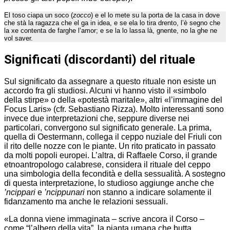
El toso ciapa un soco (
zocco
) e el lo mete su la porta de la casa in dove
che stà la ragazza che el ga in idea, e se ela lo tira drento, l’è segno che
la xe contenta de farghe l’amor; e se la lo lassa là, gnente, no la ghe ne
vol saver.
Significati (discordanti) del rituale
Sul significato da assegnare a questo rituale non esiste un
accordo fra gli studiosi. Alcuni vi hanno visto il «simbolo
della stirpe» o della «potestà maritale», altri «l’immagine del
Focus Laris» (cfr. Sebastiano Rizza). Molto interessanti sono
invece due interpretazioni che, seppure diverse nei
particolari, convergono sul significato generale. La prima,
quella di Oestermann, collega il ceppo nuziale del Friuli con
il rito delle nozze con le piante. Un rito praticato in passato
da molti popoli europei. L’altra, di Raffaele Corso, il grande
etnoantropologo calabrese, considera il rituale del ceppo
una simbologia della fecondità e della sessualità. A sostegno
di questa interpretazione, lo studioso aggiunge anche che
’ncippari
e
’ncippunari
non stanno a indicare solamente il
fidanzamento ma anche le relazioni sessuali.
«La donna viene immaginata – scrive ancora il Corso –
come “l’albero della vita”, la pianta umana che butta