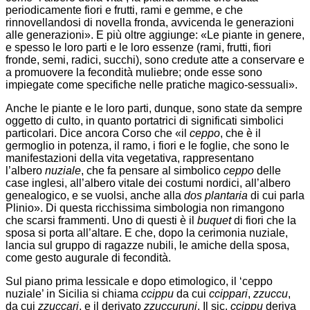
periodicamente fiori e frutti, rami e gemme, e che
rinnovellandosi di novella fronda, avvicenda le generazioni
alle generazioni». E più oltre aggiunge: «Le piante in genere,
e spesso le loro parti e le loro essenze (rami, frutti, fiori
fronde, semi, radici, succhi), sono credute atte a conservare e
a promuovere la fecondità muliebre; onde esse sono
impiegate come specifiche nelle pratiche magico-sessuali».
Anche le piante e le loro parti, dunque, sono state da sempre
oggetto di culto, in quanto portatrici di significati simbolici
particolari. Dice ancora Corso che «il
ceppo
, che è il
germoglio in potenza, il ramo, i fiori e le foglie, che sono le
manifestazioni della vita vegetativa, rappresentano
l’albero
nuziale
, che fa pensare al simbolico
ceppo
delle
case inglesi, all’albero vitale dei costumi nordici, all’albero
genealogico, e se vuolsi, anche alla
dos plantaria
di cui parla
Plinio». Di questa ricchissima simbologia non rimangono
che scarsi frammenti. Uno di questi è il
buquet
di fiori che la
sposa si porta all’altare. E che, dopo la cerimonia nuziale,
lancia sul gruppo di ragazze nubili, le amiche della sposa,
come gesto augurale di fecondità.
Sul piano prima lessicale e dopo etimologico, il ‘ceppo
nuziale’ in Sicilia si chiama
ccippu
da cui
ccippari
,
zzuccu
,
da cui
zzuccari
, e il derivato
zzuccuruni
. Il sic.
ccippu
deriva