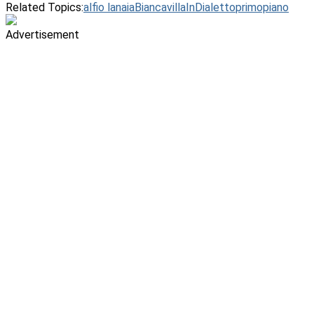
Related Topics:
alfio lanaia
BiancavillaInDialetto
primopiano
Advertisement