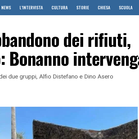
NEWS
L’INTERVISTA
CULTURA
STORIE
CHIESA
SCUOLA
bbandono dei rifiuti,
o: Bonanno interveng
dei due gruppi, Alfio Distefano e Dino Asero