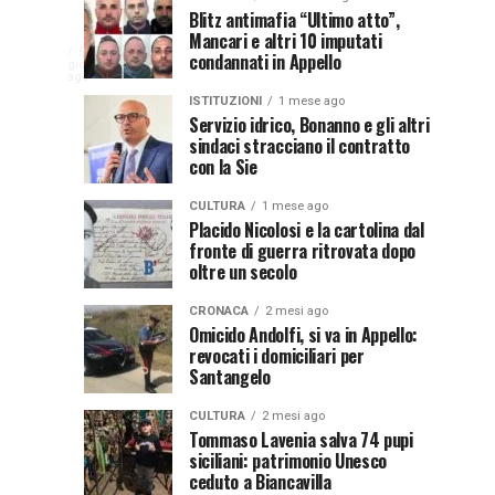
Disservizi
Don
NEWS
CULTURA
Blitz antimafia “Ultimo atto”,
1
2
In
Mancari e altri 10 imputati
elettrici,
Pasquale
settimana
settimane
CULTURA
ago
ago
La
5
condannati in Appello
indennizzo
Castro,
giorni
comunità
ago
Calabria
in
il
di
ISTITUZIONI
1 mese ago
bolletta:
prete-
Servizio idrico, Bonanno e gli altri
Gallico
premio
sindaci stracciano il contratto
ecco
soldato
rende
con la Sie
cosa
in
omaggio
al
fare
soccorso
al
CULTURA
1 mese ago
prete
per
dei
Placido Nicolosi e la cartolina dal
sacerdote
fronte di guerra ritrovata dopo
biancavillese,
ottenerlo
feriti
oltre un secolo
ricordato
della
Vincenzo
per
Grande
CRONACA
2 mesi ago
il
Guerra
Omicido Andolfi, si va in Appello:
Stissi,
suo
revocati i domiciliari per
impegno
Santangelo
77
di
parroco
CULTURA
2 mesi ago
anni
Tommaso Lavenia salva 74 pupi
siciliani: patrimonio Unesco
ceduto a Biancavilla