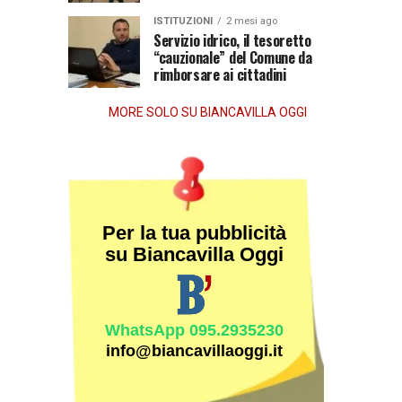
dopo
ISTITUZIONI
2 mesi ago
la
Servizio idrico, il tesoretto
“cauzionale” del Comune da
morte
rimborsare ai cittadini
MORE SOLO SU BIANCAVILLA OGGI
Per la tua pubblicità
su Biancavilla Oggi
WhatsApp 095.2935230
info@biancavillaoggi.it