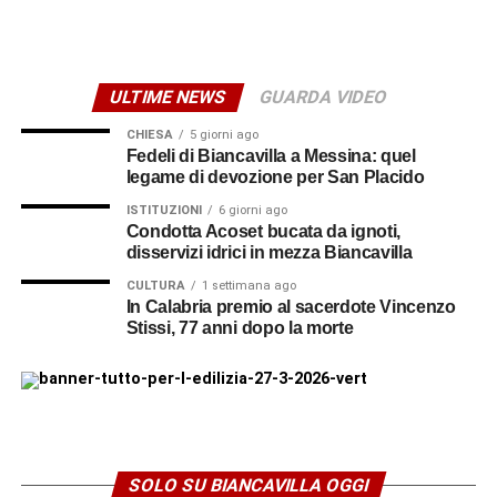
sindaco di Biancavilla, l’avv. Andrea Ingiulla e l’avv.o
Giuseppe Berretta. Le conclusioni saranno affidate ad
Alfio Mannino, segretario generale della Cgil Sicilia. A
ULTIME NEWS
GUARDA VIDEO
moderare il confronto sarà Nino Benina.
CHIESA
5 giorni ago
© RIPRODUZIONE RISERVATA
Fedeli di Biancavilla a Messina: quel
legame di devozione per San Placido
ISTITUZIONI
6 giorni ago
Condotta Acoset bucata da ignoti,
disservizi idrici in mezza Biancavilla
CULTURA
1 settimana ago
In Calabria premio al sacerdote Vincenzo
Stissi, 77 anni dopo la morte
SOLO SU BIANCAVILLA OGGI