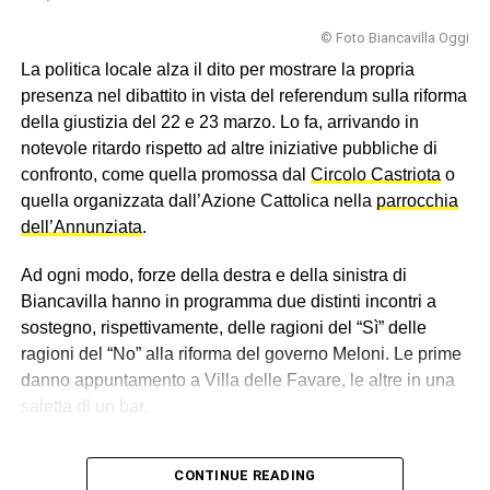
© Foto Biancavilla Oggi
La politica locale alza il dito per mostrare la propria
presenza nel dibattito in vista del referendum sulla riforma
della giustizia del 22 e 23 marzo. Lo fa, arrivando in
notevole ritardo rispetto ad altre iniziative pubbliche di
confronto, come quella promossa dal
Circolo Castriota
o
quella organizzata dall’Azione Cattolica nella
parrocchia
dell’Annunziata
.
Ad ogni modo, forze della destra e della sinistra di
Biancavilla hanno in programma due distinti incontri a
sostegno, rispettivamente, delle ragioni del “Sì” delle
ragioni del “No” alla riforma del governo Meloni. Le prime
danno appuntamento a Villa delle Favare, le altre in una
saletta di un bar.
I sostenitori del “Sì”
CONTINUE READING