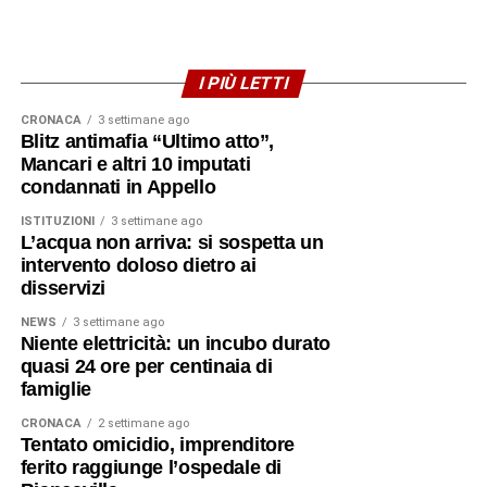
I PIÙ LETTI
CRONACA
3 settimane ago
Blitz antimafia “Ultimo atto”,
Mancari e altri 10 imputati
condannati in Appello
ISTITUZIONI
3 settimane ago
L’acqua non arriva: si sospetta un
intervento doloso dietro ai
disservizi
NEWS
3 settimane ago
Niente elettricità: un incubo durato
quasi 24 ore per centinaia di
famiglie
CRONACA
2 settimane ago
Tentato omicidio, imprenditore
ferito raggiunge l’ospedale di