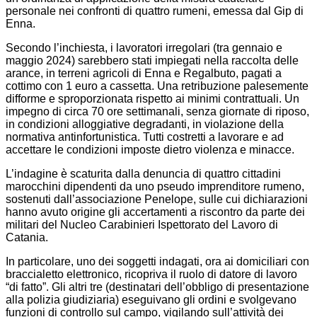
personale nei confronti di quattro rumeni, emessa dal Gip di
Enna.
Secondo l’inchiesta, i lavoratori irregolari (tra gennaio e
maggio 2024) sarebbero stati impiegati nella raccolta delle
arance, in terreni agricoli di Enna e Regalbuto, pagati a
cottimo con 1 euro a cassetta. Una retribuzione palesemente
difforme e sproporzionata rispetto ai minimi contrattuali. Un
impegno di circa 70 ore settimanali, senza giornate di riposo,
in condizioni alloggiative degradanti, in violazione della
normativa antinfortunistica. Tutti costretti a lavorare e ad
accettare le condizioni imposte dietro violenza e minacce.
L’indagine è scaturita dalla denuncia di quattro cittadini
marocchini dipendenti da uno pseudo imprenditore rumeno,
sostenuti dall’associazione Penelope, sulle cui dichiarazioni
hanno avuto origine gli accertamenti a riscontro da parte dei
militari del Nucleo Carabinieri Ispettorato del Lavoro di
Catania.
In particolare, uno dei soggetti indagati, ora ai domiciliari con
braccialetto elettronico, ricopriva il ruolo di datore di lavoro
“di fatto”. Gli altri tre (destinatari dell’obbligo di presentazione
alla polizia giudiziaria) eseguivano gli ordini e svolgevano
funzioni di controllo sul campo, vigilando sull’attività dei