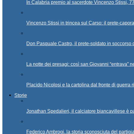
In Calabria premio al sacerdote Vincenzo Stissi, 7
Vincenzo Stissi in trincea sul Carso: il prete-capor
Don Pasquale Castro, il prete-soldato in soccorso d
La notte dei presagi: così san Giovanni “entrava” ne
Placido Nicolosi e la cartolina dal fronte di guerra 
Storie
Jonathan Spedalieri, il calciatore biancavillese è 
Federico Ambrogi, la storia sconosciuta del partigi