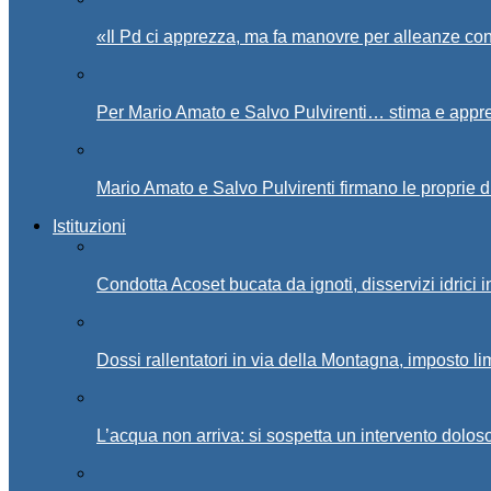
«Il Pd ci apprezza, ma fa manovre per alleanze con
Per Mario Amato e Salvo Pulvirenti… stima e appr
Mario Amato e Salvo Pulvirenti firmano le proprie d
Istituzioni
Condotta Acoset bucata da ignoti, disservizi idrici 
Dossi rallentatori in via della Montagna, imposto li
L’acqua non arriva: si sospetta un intervento doloso 