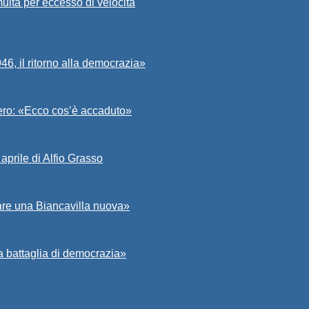
ulta per eccesso di velocità
6, il ritorno alla democrazia»
Asero: «Ecco cos’è accaduto»
aprile di Alfio Grasso
zare una Biancavilla nuova»
a battaglia di democrazia»