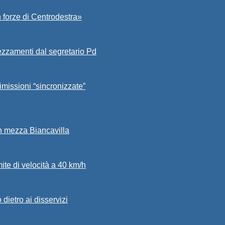
 forze di Centrodestra»
ezzamenti dal segretario Pd
imissioni “sincronizzate”
in mezza Biancavilla
mite di velocità a 40 km/h
dietro ai disservizi