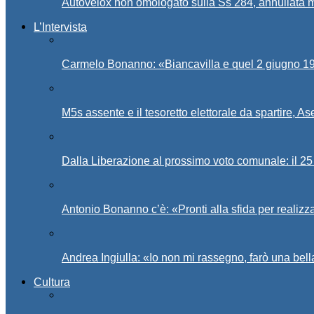
Autovelox non omologato sulla Ss 284, annullata m
L’Intervista
Carmelo Bonanno: «Biancavilla e quel 2 giugno 194
M5s assente e il tesoretto elettorale da spartire, 
Dalla Liberazione al prossimo voto comunale: il 25 
Antonio Bonanno c’è: «Pronti alla sfida per realiz
Andrea Ingiulla: «Io non mi rassegno, farò una bell
Cultura