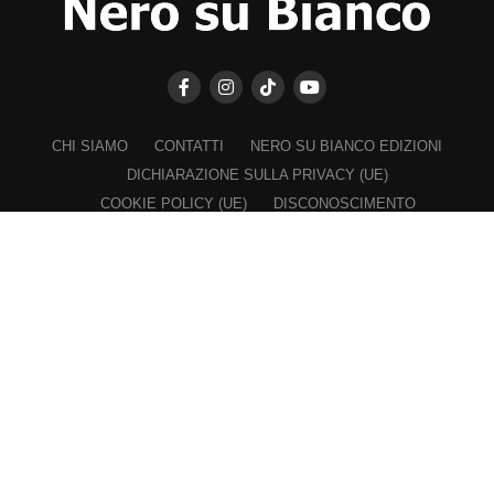
CHI SIAMO
CONTATTI
NERO SU BIANCO EDIZIONI
DICHIARAZIONE SULLA PRIVACY (UE)
COOKIE POLICY (UE)
DISCONOSCIMENTO
Registrazione al Tribunale di Catania n. 25/2016
PROPRIETARIO e EDITORE
Associazione Nero su Bianco ETS
Iscrizione al RUNTS n. 2305 del 23.6.2026
Iscrizione al ROC n. 36315 del 16.3.2021
Direttore responsabile: VITTORIO FIORENZA
━━━━━
Nel rispetto dei lettori e a garanzia della propria indipendenza,
"Biancavilla Oggi" non chiede e rifiuta finanziamenti, contributi,
sponsorizzazioni, patrocini onerosi da parte del Comune di Biancavilla,
di forze politiche e di soggetti locali con ruoli istituzionali o ad essi
riconducibili.