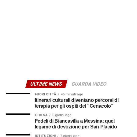
I sostenitori del “No”
Il giorno successivo, domenica 15 marzo alle ore 10, è
invece l’incontro dal titolo “Le ragioni del No – Verso il
referendum costituzionale”. L’appuntamento si svolgerà
nella saletta del bar “L’Artigiana”. Interverranno Giuseppe
Glorioso, segretario generale Flai Cgil di Catania ed ex
sindaco di Biancavilla, l’avv. Andrea Ingiulla e l’avv.o
Giuseppe Berretta. Le conclusioni saranno affidate ad
Alfio Mannino, segretario generale della Cgil Sicilia. A
ULTIME NEWS
GUARDA VIDEO
moderare il confronto sarà Nino Benina.
FUORI CITTÀ
46 minuti ago
© RIPRODUZIONE RISERVATA
Itinerari culturali diventano percorsi di
terapia per gli ospiti del “Cenacolo”
CHIESA
6 giorni ago
Fedeli di Biancavilla a Messina: quel
legame di devozione per San Placido
ISTITUZIONI
7 giorni ago