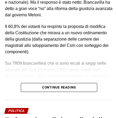
e nazionale). Ma il responso è stato netto: Biancavilla ha
detto a gran voce “no” alla riforma della giustizia avanzata
dal governo Meloni.
Il 60,8% dei votanti ha respinto la proposta di modifica
della Costituzione che mirava a un nuovo ordinamento
della giustizia (dalla separazione delle carriere dei
magistrati allo sdoppiamento del Csm con sorteggio dei
componenti).
Sui 7809 biancavillesi che si sono recati ai seggi nelle
giornate del 22 e 23 marzo, 4703 hanno votato “no”
(60,8%), contro i 3032 che hanno segnato un segno sul
riquadro del “sì” (39,2%).
CONTINUE READING
Un esito da attribuire alla libera volontà popolare e a
quanti si sono recati alle urne. Un esito su cui la politica
locale non ha inciso per nulla, visto il totale disimpegno, a
POLITICA
parte due appuntamenti di aree contrapposte (
uno a Villa