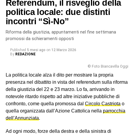
Referendum, il risveglio della
delle Favare, l’altro in una saletta di un bar
). Insomma, su
questo referendum hanno scelto i biancavillesi,
politica locale: due distinti
respingendo la riforma Meloni-Nordio, nonostante la
incontri “Sì-No”
latitanza dei partiti locali.
Riforma della giustizia, appuntamenti nel fine settimana
© RIPRODUZIONE RISERVATA
promossi da schieramenti opposti
Published
5 mesi ago
on
12 Marzo 2026
By
REDAZIONE
© Foto Biancavilla Oggi
La politica locale alza il dito per mostrare la propria
presenza nel dibattito in vista del referendum sulla riforma
della giustizia del 22 e 23 marzo. Lo fa, arrivando in
notevole ritardo rispetto ad altre iniziative pubbliche di
confronto, come quella promossa dal
Circolo Castriota
o
quella organizzata dall’Azione Cattolica nella
parrocchia
dell’Annunziata
.
Ad ogni modo, forze della destra e della sinistra di