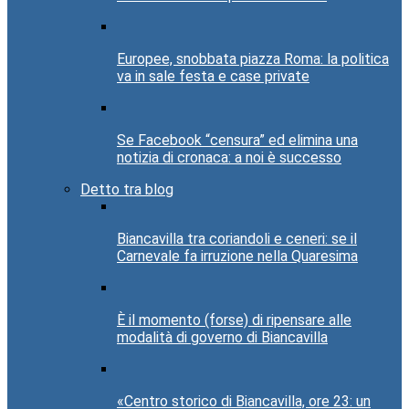
Europee, snobbata piazza Roma: la politica
va in sale festa e case private
Se Facebook “censura” ed elimina una
notizia di cronaca: a noi è successo
Detto tra blog
Biancavilla tra coriandoli e ceneri: se il
Carnevale fa irruzione nella Quaresima
È il momento (forse) di ripensare alle
modalità di governo di Biancavilla
«Centro storico di Biancavilla, ore 23: un