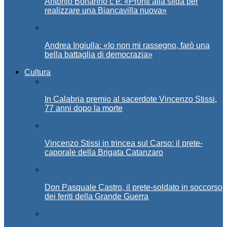
Antonio Bonanno c’è: «Pronti alla sfida per
realizzare una Biancavilla nuova»
Andrea Ingiulla: «Io non mi rassegno, farò una
bella battaglia di democrazia»
Cultura
In Calabria premio al sacerdote Vincenzo Stissi,
77 anni dopo la morte
Vincenzo Stissi in trincea sul Carso: il prete-
caporale della Brigata Catanzaro
Don Pasquale Castro, il prete-soldato in soccorso
dei feriti della Grande Guerra