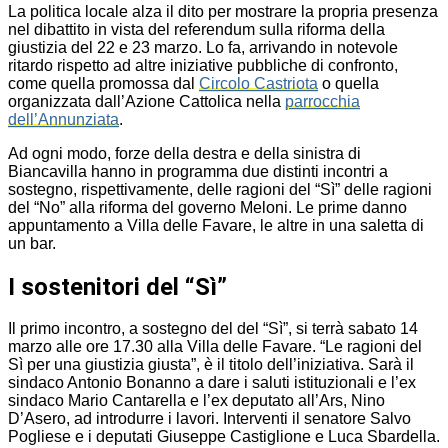
La politica locale alza il dito per mostrare la propria presenza
nel dibattito in vista del referendum sulla riforma della
giustizia del 22 e 23 marzo. Lo fa, arrivando in notevole
ritardo rispetto ad altre iniziative pubbliche di confronto,
come quella promossa dal
Circolo Castriota
o quella
organizzata dall’Azione Cattolica nella
parrocchia
dell’Annunziata
.
Ad ogni modo, forze della destra e della sinistra di
Biancavilla hanno in programma due distinti incontri a
sostegno, rispettivamente, delle ragioni del “Sì” delle ragioni
del “No” alla riforma del governo Meloni. Le prime danno
appuntamento a Villa delle Favare, le altre in una saletta di
un bar.
I sostenitori del “Sì”
Il primo incontro, a sostegno del del “Sì”, si terrà sabato 14
marzo alle ore 17.30 alla Villa delle Favare. “Le ragioni del
Sì per una giustizia giusta”, è il titolo dell’iniziativa. Sarà il
sindaco Antonio Bonanno a dare i saluti istituzionali e l’ex
sindaco Mario Cantarella e l’ex deputato all’Ars, Nino
D’Asero, ad introdurre i lavori. Interventi il senatore Salvo
Pogliese e i deputati Giuseppe Castiglione e Luca Sbardella.