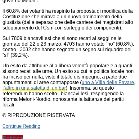
governo Meloni.
Il 60,8% dei votanti ha respinto la proposta di modifica della
Costituzione che mirava a un nuovo ordinamento della
giustizia (dalla separazione delle carriere dei magistrati allo
sdoppiamento del Csm con sorteggio dei componenti).
Sui 7809 biancavillesi che si sono recati ai seggi nelle
giornate del 22 e 23 marzo, 4703 hanno votato “no” (60,8%),
contro i 3032 che hanno segnato un segno sul riquadro del
“sì” (39,2%).
Un esito da attribuire alla libera volontà popolare e a quanti
si sono recati alle urne. Un esito su cui la politica locale non
ha inciso per nulla, visto il totale disimpegno, a parte due
appuntamenti di aree contrapposte (
uno a Villa delle Favare,
l’altro in una saletta di un bar
). Insomma, su questo
referendum hanno scelto i biancavillesi, respingendo la
riforma Meloni-Nordio, nonostante la latitanza dei partiti
locali.
© RIPRODUZIONE RISERVATA
Continue Reading
Politica