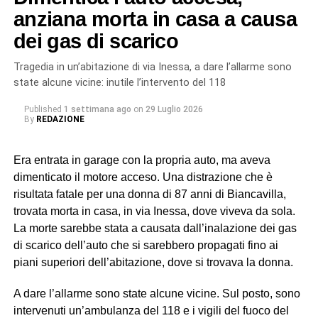
L’indagine è scaturita dalla denuncia di quattro cittadini
anziana morta in casa a causa
marocchini dipendenti da uno pseudo imprenditore
dei gas di scarico
rumeno, sostenuti dall’associazione Penelope, sulle cui
dichiarazioni hanno avuto origine gli accertamenti a
Tragedia in un’abitazione di via Inessa, a dare l’allarme sono
riscontro da parte dei militari del Nucleo Carabinieri
state alcune vicine: inutile l’intervento del 118
Ispettorato del Lavoro di Catania.
Published
1 settimana ago
on
29 Luglio 2026
By
REDAZIONE
In particolare, uno dei soggetti indagati, ora ai domiciliari
con braccialetto elettronico, ricopriva il ruolo di datore di
Era entrata in garage con la propria auto, ma aveva
lavoro “di fatto”. Gli altri tre (destinatari dell’obbligo di
dimenticato il motore acceso. Una distrazione che è
presentazione alla polizia giudiziaria) eseguivano gli
risultata fatale per una donna di 87 anni di Biancavilla,
ordini e svolgevano funzioni di controllo sul campo,
trovata morta in casa, in via Inessa, dove viveva da sola.
vigilando sull’attività dei lavoratori, imponendo ritmi e
La morte sarebbe stata a causata dall’inalazione dei gas
carichi sproporzionati con “modalità intimidatorie”. Erano
di scarico dell’auto che si sarebbero propagati fino ai
loro a gestire anche l’alloggio fatiscente (privo di luce e
piani superiori dell’abitazione, dove si trovava la donna.
acqua) imposto ai lavoratori, trattenendone le somme
relative all’affitto dal salario e minacciando gli stessi di
A dare l’allarme sono state alcune vicine. Sul posto, sono
allontanarli se non avessero accettato tali condizioni,
intervenuti un’ambulanza del 118 e i vigili del fuoco del
contribuendo così a mantenere le condizioni di