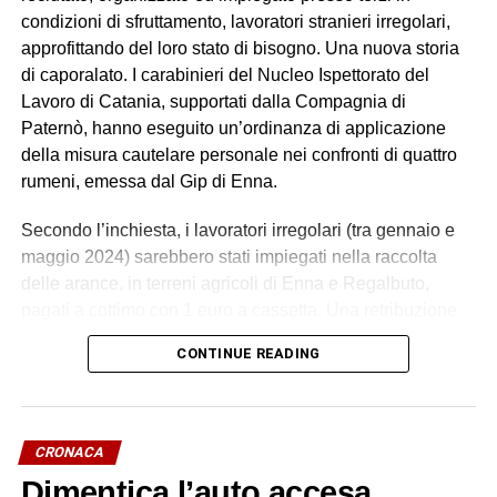
condizioni di sfruttamento, lavoratori stranieri irregolari,
approfittando del loro stato di bisogno. Una nuova storia
di caporalato. I carabinieri del Nucleo Ispettorato del
Lavoro di Catania, supportati dalla Compagnia di
Paternò, hanno eseguito un’ordinanza di applicazione
della misura cautelare personale nei confronti di quattro
rumeni, emessa dal Gip di Enna.
Secondo l’inchiesta, i lavoratori irregolari (tra gennaio e
maggio 2024) sarebbero stati impiegati nella raccolta
delle arance, in terreni agricoli di Enna e Regalbuto,
pagati a cottimo con 1 euro a cassetta. Una retribuzione
palesemente difforme e sproporzionata rispetto ai minimi
CONTINUE READING
contrattuali. Un impegno di circa 70 ore settimanali, senza
giornate di riposo, in condizioni alloggiative degradanti, in
violazione della normativa antinfortunistica. Tutti costretti
a lavorare e ad accettare le condizioni imposte dietro
CRONACA
violenza e minacce.
Dimentica l’auto accesa,