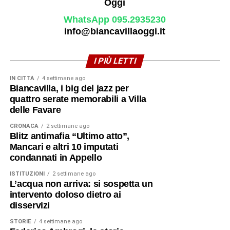
WhatsApp 095.2935230
info@biancavillaoggi.it
I PIÙ LETTI
IN CITTÀ
4 settimane ago
Biancavilla, i big del jazz per
quattro serate memorabili a Villa
delle Favare
CRONACA
2 settimane ago
Blitz antimafia “Ultimo atto”,
Mancari e altri 10 imputati
condannati in Appello
ISTITUZIONI
2 settimane ago
L’acqua non arriva: si sospetta un
intervento doloso dietro ai
disservizi
STORIE
4 settimane ago