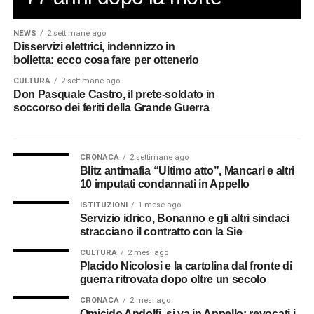
NEWS
2 settimane ago
Disservizi elettrici, indennizzo in
bolletta: ecco cosa fare per ottenerlo
CULTURA
2 settimane ago
Don Pasquale Castro, il prete-soldato in
soccorso dei feriti della Grande Guerra
CRONACA
2 settimane ago
Blitz antimafia “Ultimo atto”, Mancari e altri
10 imputati condannati in Appello
ISTITUZIONI
1 mese ago
Servizio idrico, Bonanno e gli altri sindaci
stracciano il contratto con la Sie
CULTURA
2 mesi ago
Placido Nicolosi e la cartolina dal fronte di
guerra ritrovata dopo oltre un secolo
CRONACA
2 mesi ago
Omicido Andolfi, si va in Appello: revocati i