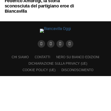
Federico Ambrogi, la storia
sconosciuta del partigiano eroe di
Biancavilla
CHI SIAMO
CONTATTI
NERO SU BIANCO EDIZIONI
DICHIARAZIONE SULLA PRIVACY (UE)
COOKIE POLICY (UE)
DISCONOSCIMENTO
Registrazione al Tribunale di Catania n. 25/2016
PROPRIETARIO e EDITORE
Associazione Nero su Bianco ETS
Iscrizione al RUNTS n. 2305 del 23.6.2026
Iscrizione al ROC n. 36315 del 16.3.2021
Direttore responsabile: VITTORIO FIORENZA