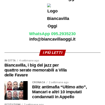
WhatsApp 095.2935230
info@biancavillaoggi.it
I PIÙ LETTI
IN CITTÀ
4 settimane ago
Biancavilla, i big del jazz per
quattro serate memorabili a Villa
delle Favare
CRONACA
2 settimane ago
Blitz antimafia “Ultimo atto”,
Mancari e altri 10 imputati
condannati in Appello
ISTITUZIONI
2 settimane ago