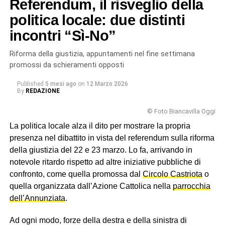
Referendum, il risveglio della
delle Favare, l’altro in una saletta di un bar
). Insomma, su
questo referendum hanno scelto i biancavillesi,
politica locale: due distinti
respingendo la riforma Meloni-Nordio, nonostante la
incontri “Sì-No”
latitanza dei partiti locali.
Riforma della giustizia, appuntamenti nel fine settimana
© RIPRODUZIONE RISERVATA
promossi da schieramenti opposti
Published
5 mesi ago
on
12 Marzo 2026
By
REDAZIONE
© Foto Biancavilla Oggi
La politica locale alza il dito per mostrare la propria
presenza nel dibattito in vista del referendum sulla riforma
della giustizia del 22 e 23 marzo. Lo fa, arrivando in
notevole ritardo rispetto ad altre iniziative pubbliche di
confronto, come quella promossa dal
Circolo Castriota
o
quella organizzata dall’Azione Cattolica nella
parrocchia
dell’Annunziata
.
Ad ogni modo, forze della destra e della sinistra di