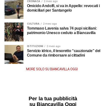
CRONACA
2 mesi ago
Omicido Andolfi, si va in Appello: revocati i
domiciliari per Santangelo
CULTURA
2 mesi ago
Tommaso Lavenia salva 74 pupi siciliani:
patrimonio Unesco ceduto a Biancavilla
ISTITUZIONI
2 mesi ago
Servizio idrico, il tesoretto “cauzionale” del
Comune da rimborsare ai cittadini
MORE SOLO SU BIANCAVILLA OGGI
Per la tua pubblicità
su Biancavilla Oggi