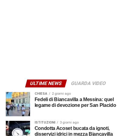
I sostenitori del “No”
Il giorno successivo, domenica 15 marzo alle ore 10, è
invece l’incontro dal titolo “Le ragioni del No – Verso il
referendum costituzionale”. L’appuntamento si svolgerà
nella saletta del bar “L’Artigiana”. Interverranno Giuseppe
Glorioso, segretario generale Flai Cgil di Catania ed ex
sindaco di Biancavilla, l’avv. Andrea Ingiulla e l’avv.o
Giuseppe Berretta. Le conclusioni saranno affidate ad
Alfio Mannino, segretario generale della Cgil Sicilia. A
ULTIME NEWS
GUARDA VIDEO
moderare il confronto sarà Nino Benina.
CHIESA
2 giorni ago
© RIPRODUZIONE RISERVATA
Fedeli di Biancavilla a Messina: quel
legame di devozione per San Placido
ISTITUZIONI
3 giorni ago
Condotta Acoset bucata da ignoti,
disservizi idrici in mezza Biancavilla