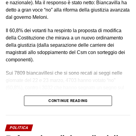
e nazionale). Ma il responso è stato netto: Biancavilla ha
detto a gran voce “no” alla riforma della giustizia avanzata
dal governo Meloni.
Il 60,8% dei votanti ha respinto la proposta di modifica
della Costituzione che mirava a un nuovo ordinamento
della giustizia (dalla separazione delle carriere dei
magistrati allo sdoppiamento del Csm con sorteggio dei
componenti).
Sui 7809 biancavillesi che si sono recati ai seggi nelle
giornate del 22 e 23 marzo, 4703 hanno votato “no”
(60,8%), contro i 3032 che hanno segnato un segno sul
riquadro del “sì” (39,2%).
CONTINUE READING
Un esito da attribuire alla libera volontà popolare e a
quanti si sono recati alle urne. Un esito su cui la politica
locale non ha inciso per nulla, visto il totale disimpegno, a
POLITICA
parte due appuntamenti di aree contrapposte (
uno a Villa