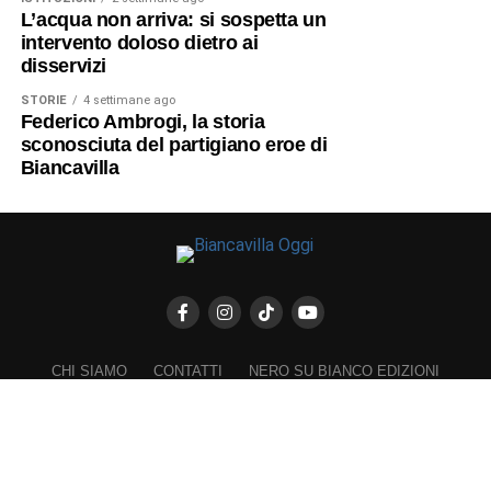
L’acqua non arriva: si sospetta un
intervento doloso dietro ai
disservizi
STORIE
4 settimane ago
Federico Ambrogi, la storia
sconosciuta del partigiano eroe di
Biancavilla
CHI SIAMO
CONTATTI
NERO SU BIANCO EDIZIONI
DICHIARAZIONE SULLA PRIVACY (UE)
COOKIE POLICY (UE)
DISCONOSCIMENTO