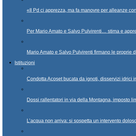
«Il Pd ci apprezza, ma fa manovre per alleanze con
Per Mario Amato e Salvo Pulvirenti… stima e appr
Mario Amato e Salvo Pulvirenti firmano le proprie d
Istituzioni
Condotta Acoset bucata da ignoti, disservizi idrici 
Dossi rallentatori in via della Montagna, imposto li
L’acqua non arriva: si sospetta un intervento doloso 