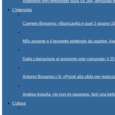
Autovelox non omologato sulla Ss 284, annullata m
L’Intervista
Carmelo Bonanno: «Biancavilla e quel 2 giugno 194
M5s assente e il tesoretto elettorale da spartire, 
Dalla Liberazione al prossimo voto comunale: il 25 
Antonio Bonanno c’è: «Pronti alla sfida per realiz
Andrea Ingiulla: «Io non mi rassegno, farò una bell
Cultura