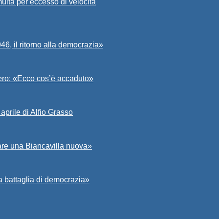
ulta per eccesso di velocità
6, il ritorno alla democrazia»
Asero: «Ecco cos’è accaduto»
aprile di Alfio Grasso
zare una Biancavilla nuova»
a battaglia di democrazia»