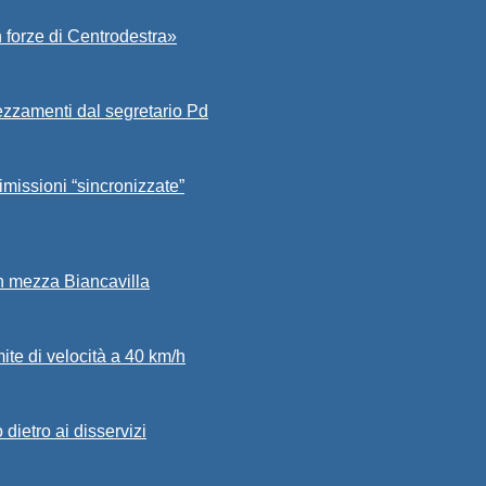
 forze di Centrodestra»
ezzamenti dal segretario Pd
imissioni “sincronizzate”
in mezza Biancavilla
mite di velocità a 40 km/h
dietro ai disservizi