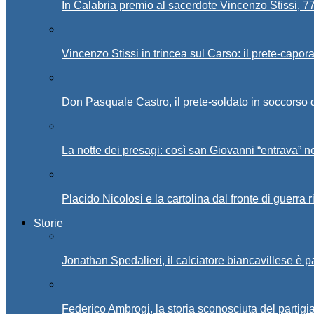
In Calabria premio al sacerdote Vincenzo Stissi, 7
Vincenzo Stissi in trincea sul Carso: il prete-capor
Don Pasquale Castro, il prete-soldato in soccorso d
La notte dei presagi: così san Giovanni “entrava” ne
Placido Nicolosi e la cartolina dal fronte di guerra 
Storie
Jonathan Spedalieri, il calciatore biancavillese è 
Federico Ambrogi, la storia sconosciuta del partigi