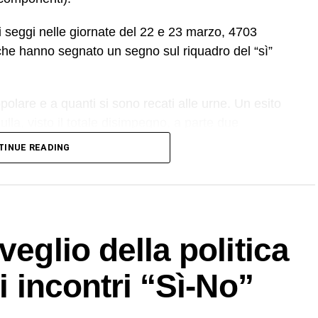
ai seggi nelle giornate del 22 e 23 marzo, 4703
che hanno segnato un segno sul riquadro del “sì”
opolare e a quanti si sono recati alle urne. Un esito
nulla, visto il totale disimpegno, a parte due
Villa delle Favare, l’altro in una saletta di un bar
).
TINUE READING
o i biancavillesi, respingendo la riforma Meloni-
ocali.
veglio della politica
ti incontri “Sì-No”