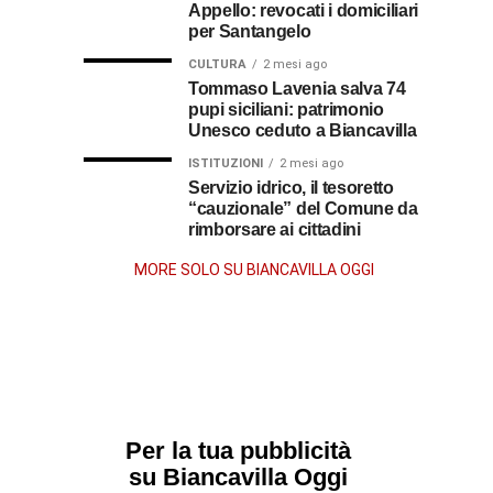
Guerra
Appello: revocati i domiciliari
Stissi,
suo
per Santangelo
impegno
77
di
CULTURA
2 mesi ago
parroco
Tommaso Lavenia salva 74
pupi siciliani: patrimonio
anni
Unesco ceduto a Biancavilla
dopo
ISTITUZIONI
2 mesi ago
Servizio idrico, il tesoretto
“cauzionale” del Comune da
la
rimborsare ai cittadini
morte
MORE SOLO SU BIANCAVILLA OGGI
Per la tua pubblicità
su Biancavilla Oggi