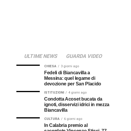
ULTIME NEWS
GUARDA VIDEO
CHIESA
3 giorni ago
Fedeli di Biancavilla a
Messina: quel legame di
devozione per San Placido
ISTITUZIONI
4 giorni ago
Condotta Acoset bucata da
ignoti, disservizi idrici in mezza
Biancavilla
CULTURA
6 giorni ago
In Calabria premio al
sacerdote Vincenzo Stissi, 77