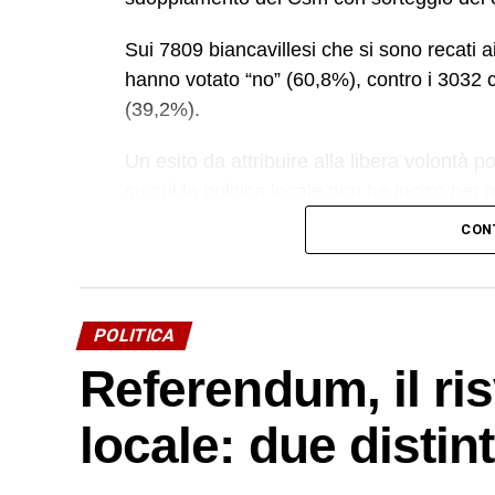
Sui 7809 biancavillesi che si sono recati 
hanno votato “no” (60,8%), contro i 3032 
(39,2%).
Un esito da attribuire alla libera volontà p
su cui la politica locale non ha inciso per 
appuntamenti di aree contrapposte (
uno a 
CON
Insomma, su questo referendum hanno scelt
Nordio, nonostante la latitanza dei partiti l
© RIPRODUZIONE RISERVATA
POLITICA
Referendum, il ris
locale: due distin