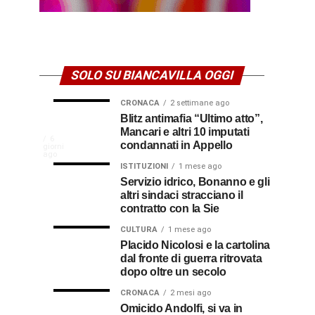
SOLO SU BIANCAVILLA OGGI
CRONACA
2 settimane ago
NEWS
CULTURA
Disservizi
Don
Blitz antimafia “Ultimo atto”,
2
2
settimane
settimane
Mancari e altri 10 imputati
CULTURA
In
elettrici,
Pasquale
ago
ago
La
6
condannati in Appello
giorni
indennizzo
Castro,
comunità
ago
Calabria
in
il
ISTITUZIONI
1 mese ago
di
Servizio idrico, Bonanno e gli
bolletta:
prete-
Gallico
altri sindaci stracciano il
premio
ecco
soldato
rende
contratto con la Sie
omaggio
cosa
in
al
CULTURA
1 mese ago
al
fare
soccorso
Placido Nicolosi e la cartolina
prete
per
dei
dal fronte di guerra ritrovata
sacerdote
biancavillese,
ottenerlo
feriti
dopo oltre un secolo
ricordato
della
Vincenzo
per
CRONACA
2 mesi ago
Grande
Omicido Andolfi, si va in
il