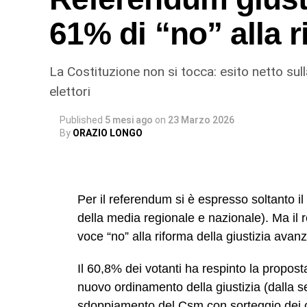
61% di “no” alla 
La Costituzione non si tocca: esito netto su
elettori
Published
5 mesi ago
on
23 Marzo 2026
By
ORAZIO LONGO
Per il referendum si è espresso soltanto il 4
della media regionale e nazionale). Ma il 
voce “no” alla riforma della giustizia ava
Il 60,8% dei votanti ha respinto la propos
nuovo ordinamento della giustizia (dalla se
sdoppiamento del Csm con sorteggio dei 