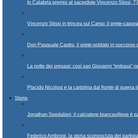
In Calabria premio al sacerdote Vincenzo Stissi, 7
Vincenzo Stissi in trincea sul Carso: il prete-capor
Don Pasquale Castro, il prete-soldato in soccorso d
La notte dei presagi: così san Giovanni “entrava” ne
Placido Nicolosi e la cartolina dal fronte di guerra 
Storie
Jonathan Spedalieri, il calciatore biancavillese è 
Federico Ambrogi, la storia sconosciuta del partigi