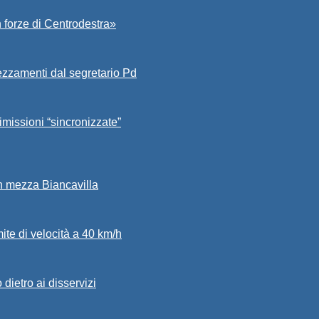
 forze di Centrodestra»
ezzamenti dal segretario Pd
imissioni “sincronizzate”
in mezza Biancavilla
mite di velocità a 40 km/h
dietro ai disservizi