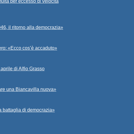
ulta per eccesso di velocità
6, il ritorno alla democrazia»
Asero: «Ecco cos’è accaduto»
aprile di Alfio Grasso
zare una Biancavilla nuova»
a battaglia di democrazia»