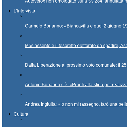
Autovelox non omologato sulla Ss 284, annullata m
L’Intervista
Carmelo Bonanno: «Biancavilla e quel 2 giugno 194
M5s assente e il tesoretto elettorale da spartire, 
Dalla Liberazione al prossimo voto comunale: il 25 
Antonio Bonanno c’è: «Pronti alla sfida per realiz
Andrea Ingiulla: «Io non mi rassegno, farò una bell
Cultura