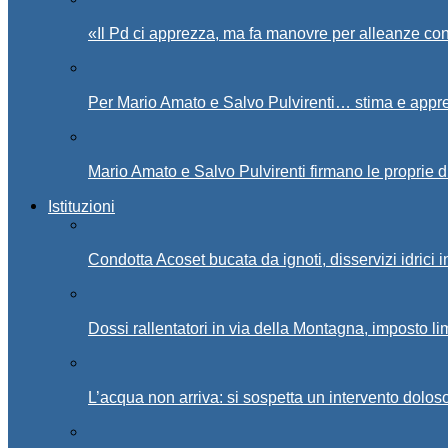
«Il Pd ci apprezza, ma fa manovre per alleanze con
Per Mario Amato e Salvo Pulvirenti… stima e appr
Mario Amato e Salvo Pulvirenti firmano le proprie d
Istituzioni
Condotta Acoset bucata da ignoti, disservizi idrici 
Dossi rallentatori in via della Montagna, imposto li
L’acqua non arriva: si sospetta un intervento doloso 