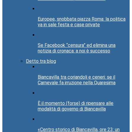
Europee, snobbata piazza Roma: la politica
va in sale festa e case private
Se Facebook “censura” ed elimina una
notizia di cronaca: a noi è successo
Detto tra blog
Biancavilla tra coriandoli e ceneri: se il
Carnevale fa irruzione nella Quaresima
È il momento (forse) di ripensare alle
modalità di governo di Biancavilla
«Centro storico di Biancavilla, ore 23: un