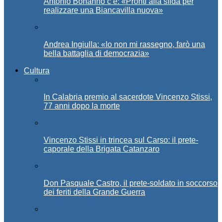
Antonio Bonanno c’è: «Pronti alla sfida per
realizzare una Biancavilla nuova»
Andrea Ingiulla: «Io non mi rassegno, farò una
bella battaglia di democrazia»
Cultura
In Calabria premio al sacerdote Vincenzo Stissi,
77 anni dopo la morte
Vincenzo Stissi in trincea sul Carso: il prete-
caporale della Brigata Catanzaro
Don Pasquale Castro, il prete-soldato in soccorso
dei feriti della Grande Guerra