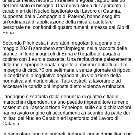
di sfruttamento, lavoratori stranieri irregolari, approfittando
del loro stato di bisogno. Una nuova storia di caporalato. I
carabinieri del Nucleo Ispettorato del Lavoro di Catania,
supportati dalla Compagnia di Paternò, hanno eseguito
un’ordinanza di applicazione della misura cautelare
personale nei confronti di quattro rumeni, emessa dal Gip di
Enna.
Secondo l’inchiesta, i lavoratori irregolari (tra gennaio e
maggio 2024) sarebbero stati impiegati nella raccolta delle
arance, in terreni agricoli di Enna e Regalbuto, pagati a
cottimo con 1 euro a cassetta. Una retribuzione palesemente
difforme e sproporzionata rispetto ai minimi contrattuali. Un
impegno di circa 70 ore settimanali, senza giornate di riposo,
in condizioni alloggiative degradanti, in violazione della
normativa antinfortunistica. Tutti costretti a lavorare e ad
accettare le condizioni imposte dietro violenza e minacce.
L’indagine è scaturita dalla denuncia di quattro cittadini
marocchini dipendenti da uno pseudo imprenditore rumeno,
sostenuti dall’associazione Penelope, sulle cui dichiarazioni
hanno avuto origine gli accertamenti a riscontro da parte dei
militari del Nucleo Carabinieri Ispettorato del Lavoro di
Catania.
In particolare, uno dei soggetti indagati, ora ai domiciliari con