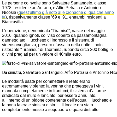
Le persone coinvolte sono Salvatore Santangelo, classe
1978, residente ad Adrano, e Alfio Petralia e Antonino
Nicosia (
quest’ultimo già noto alle cronache di qualche anno
fa
), rispettivamente classe ’69 e ’91, entrambi residenti a
Biancavilla.
L’operazione, denominata “Tiramisù”, nasce nel maggio
2016, quando ignoti, col viso coperto da passamontagna,
danneggiato il lucchetto di ingresso e il sistema di
videosorveglianza, presero d’assalto nella notte il noto
ristorante “Tiramisù” di Taormina, rubando circa 200 bottiglie
di vini pregiati per un valore di 40mila euro.
Da sinistra, Salvatore Santangelo, Alfio Petralia e Antonino Nic
Le modalità usate per commettere il reato erano
estremamente violente: la vetrina che proteggeva i vini,
mandata completamente in frantumi, il sistema d’allarme
sradicato dal muro e lanciato, per essere annullato,
all’interno di un bidone contenente dell’acqua, il lucchetto e
la porta laterale sinistra distrutti. Il locale era stato
completamente messo a soqquadro e quasi distrutto.