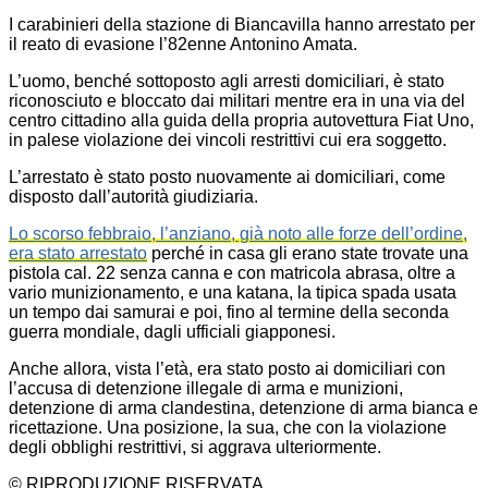
I carabinieri della stazione di Biancavilla hanno arrestato per
il reato di evasione l’82enne Antonino Amata.
L’uomo, benché sottoposto agli arresti domiciliari, è stato
riconosciuto e bloccato dai militari mentre era in una via del
centro cittadino alla guida della propria autovettura Fiat Uno,
in palese violazione dei vincoli restrittivi cui era soggetto.
L’arrestato è stato posto nuovamente ai domiciliari, come
disposto dall’autorità giudiziaria.
Lo scorso febbraio, l’anziano, già noto alle forze dell’ordine,
era stato arrestato
perché in casa gli erano state trovate una
pistola cal. 22 senza canna e con matricola abrasa, oltre a
vario munizionamento, e una katana, la tipica spada usata
un tempo dai samurai e poi, fino al termine della seconda
guerra mondiale, dagli ufficiali giapponesi.
Anche allora, vista l’età, era stato posto ai domiciliari con
l’accusa di detenzione illegale di arma e munizioni,
detenzione di arma clandestina, detenzione di arma bianca e
ricettazione. Una posizione, la sua, che con la violazione
degli obblighi restrittivi, si aggrava ulteriormente.
© RIPRODUZIONE RISERVATA