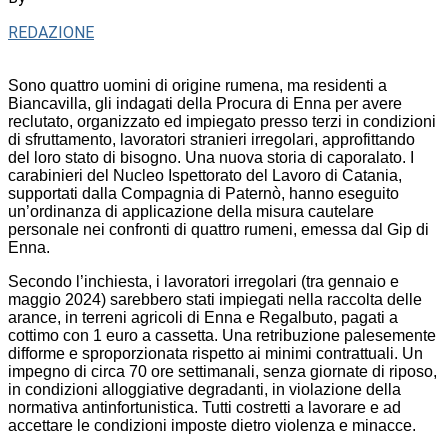
REDAZIONE
Sono quattro uomini di origine rumena, ma residenti a
Biancavilla, gli indagati della Procura di Enna per avere
reclutato, organizzato ed impiegato presso terzi in condizioni
di sfruttamento, lavoratori stranieri irregolari, approfittando
del loro stato di bisogno. Una nuova storia di caporalato. I
carabinieri del Nucleo Ispettorato del Lavoro di Catania,
supportati dalla Compagnia di Paternò, hanno eseguito
un’ordinanza di applicazione della misura cautelare
personale nei confronti di quattro rumeni, emessa dal Gip di
Enna.
Secondo l’inchiesta, i lavoratori irregolari (tra gennaio e
maggio 2024) sarebbero stati impiegati nella raccolta delle
arance, in terreni agricoli di Enna e Regalbuto, pagati a
cottimo con 1 euro a cassetta. Una retribuzione palesemente
difforme e sproporzionata rispetto ai minimi contrattuali. Un
impegno di circa 70 ore settimanali, senza giornate di riposo,
in condizioni alloggiative degradanti, in violazione della
normativa antinfortunistica. Tutti costretti a lavorare e ad
accettare le condizioni imposte dietro violenza e minacce.