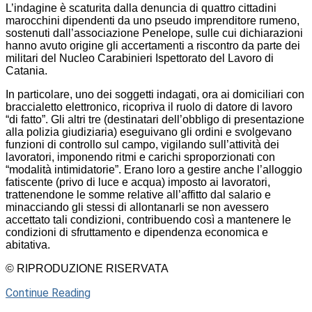
L’indagine è scaturita dalla denuncia di quattro cittadini
marocchini dipendenti da uno pseudo imprenditore rumeno,
sostenuti dall’associazione Penelope, sulle cui dichiarazioni
hanno avuto origine gli accertamenti a riscontro da parte dei
militari del Nucleo Carabinieri Ispettorato del Lavoro di
Catania.
In particolare, uno dei soggetti indagati, ora ai domiciliari con
braccialetto elettronico, ricopriva il ruolo di datore di lavoro
“di fatto”. Gli altri tre (destinatari dell’obbligo di presentazione
alla polizia giudiziaria) eseguivano gli ordini e svolgevano
funzioni di controllo sul campo, vigilando sull’attività dei
lavoratori, imponendo ritmi e carichi sproporzionati con
“modalità intimidatorie”. Erano loro a gestire anche l’alloggio
fatiscente (privo di luce e acqua) imposto ai lavoratori,
trattenendone le somme relative all’affitto dal salario e
minacciando gli stessi di allontanarli se non avessero
accettato tali condizioni, contribuendo così a mantenere le
condizioni di sfruttamento e dipendenza economica e
abitativa.
© RIPRODUZIONE RISERVATA
Continue Reading