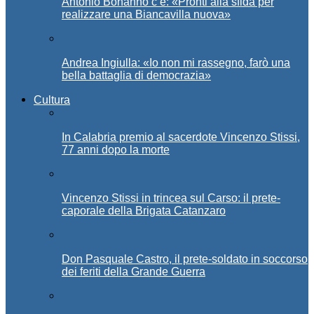
Antonio Bonanno c’è: «Pronti alla sfida per
realizzare una Biancavilla nuova»
Andrea Ingiulla: «Io non mi rassegno, farò una
bella battaglia di democrazia»
Cultura
In Calabria premio al sacerdote Vincenzo Stissi,
77 anni dopo la morte
Vincenzo Stissi in trincea sul Carso: il prete-
caporale della Brigata Catanzaro
Don Pasquale Castro, il prete-soldato in soccorso
dei feriti della Grande Guerra