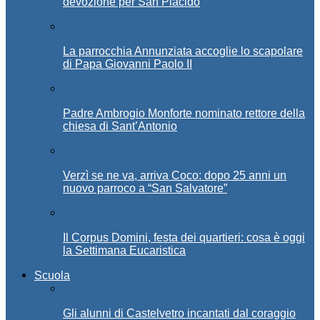
devozione per San Placido
La parrocchia Annunziata accoglie lo scapolare
di Papa Giovanni Paolo II
Padre Ambrogio Monforte nominato rettore della
chiesa di Sant’Antonio
Verzì se ne va, arriva Coco: dopo 25 anni un
nuovo parroco a “San Salvatore”
Il Corpus Domini, festa dei quartieri: cosa è oggi
la Settimana Eucaristica
Scuola
Gli alunni di Castelvetro incantati dal coraggio