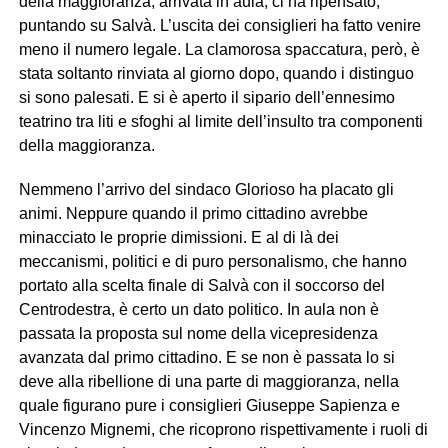
della maggioranza, arrivata in aula, ci ha ripensato,
puntando su Salvà. L’uscita dei consiglieri ha fatto venire
meno il numero legale. La clamorosa spaccatura, però, è
stata soltanto rinviata al giorno dopo, quando i distinguo
si sono palesati. E si è aperto il sipario dell’ennesimo
teatrino tra liti e sfoghi al limite dell’insulto tra componenti
della maggioranza.
Nemmeno l’arrivo del sindaco Glorioso ha placato gli
animi. Neppure quando il primo cittadino avrebbe
minacciato le proprie dimissioni. E al di là dei
meccanismi, politici e di puro personalismo, che hanno
portato alla scelta finale di Salvà con il soccorso del
Centrodestra, è certo un dato politico. In aula non è
passata la proposta sul nome della vicepresidenza
avanzata dal primo cittadino. E se non è passata lo si
deve alla ribellione di una parte di maggioranza, nella
quale figurano pure i consiglieri Giuseppe Sapienza e
Vincenzo Mignemi, che ricoprono rispettivamente i ruoli di