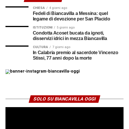
moderare il confronto sarà Nino Benina.
CHIESA
4 giorni ago
© RIPRODUZIONE RISERVATA
Fedeli di Biancavilla a Messina: quel
legame di devozione per San Placido
ISTITUZIONI
5 giorni ago
Condotta Acoset bucata da ignoti,
disservizi idrici in mezza Biancavilla
CULTURA
7 giorni ago
In Calabria premio al sacerdote Vincenzo
Stissi, 77 anni dopo la morte
SOLO SU BIANCAVILLA OGGI