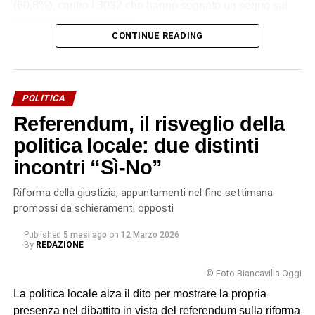
(60,8%), contro i 3032 che hanno segnato un segno sul
riquadro del “sì” (39,2%).
CONTINUE READING
Un esito da attribuire alla libera volontà popolare e a
quanti si sono recati alle urne. Un esito su cui la politica
locale non ha inciso per nulla, visto il totale disimpegno, a
POLITICA
parte due appuntamenti di aree contrapposte (
uno a Villa
Referendum, il risveglio della
delle Favare, l’altro in una saletta di un bar
). Insomma, su
questo referendum hanno scelto i biancavillesi,
politica locale: due distinti
respingendo la riforma Meloni-Nordio, nonostante la
incontri “Sì-No”
latitanza dei partiti locali.
Riforma della giustizia, appuntamenti nel fine settimana
© RIPRODUZIONE RISERVATA
promossi da schieramenti opposti
Published
5 mesi ago
on
12 Marzo 2026
By
REDAZIONE
© Foto Biancavilla Oggi
La politica locale alza il dito per mostrare la propria
presenza nel dibattito in vista del referendum sulla riforma