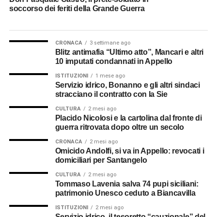
soccorso dei feriti della Grande Guerra
CRONACA
3 settimane ago
Blitz antimafia “Ultimo atto”, Mancari e altri
10 imputati condannati in Appello
ISTITUZIONI
1 mese ago
Servizio idrico, Bonanno e gli altri sindaci
stracciano il contratto con la Sie
CULTURA
2 mesi ago
Placido Nicolosi e la cartolina dal fronte di
guerra ritrovata dopo oltre un secolo
CRONACA
2 mesi ago
Omicido Andolfi, si va in Appello: revocati i
domiciliari per Santangelo
CULTURA
2 mesi ago
Tommaso Lavenia salva 74 pupi siciliani:
patrimonio Unesco ceduto a Biancavilla
ISTITUZIONI
2 mesi ago
Servizio idrico, il tesoretto “cauzionale” del