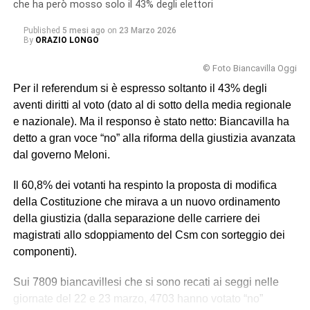
che ha però mosso solo il 43% degli elettori
Published
5 mesi ago
on
23 Marzo 2026
By
ORAZIO LONGO
© Foto Biancavilla Oggi
Per il referendum si è espresso soltanto il 43% degli
aventi diritti al voto (dato al di sotto della media regionale
e nazionale). Ma il responso è stato netto: Biancavilla ha
detto a gran voce “no” alla riforma della giustizia avanzata
dal governo Meloni.
Il 60,8% dei votanti ha respinto la proposta di modifica
della Costituzione che mirava a un nuovo ordinamento
della giustizia (dalla separazione delle carriere dei
magistrati allo sdoppiamento del Csm con sorteggio dei
componenti).
Sui 7809 biancavillesi che si sono recati ai seggi nelle
giornate del 22 e 23 marzo, 4703 hanno votato “no”