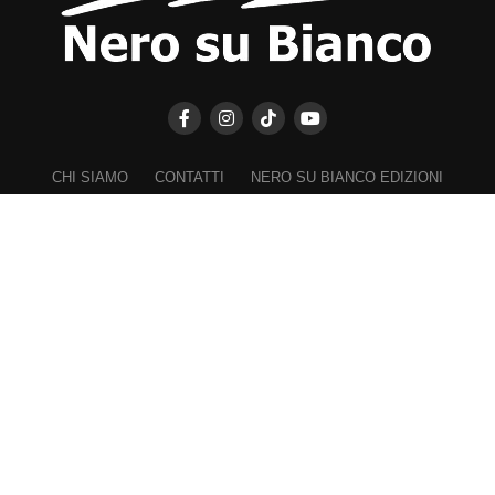
CHI SIAMO
CONTATTI
NERO SU BIANCO EDIZIONI
DICHIARAZIONE SULLA PRIVACY (UE)
COOKIE POLICY (UE)
DISCONOSCIMENTO
Registrazione al Tribunale di Catania n. 25/2016
PROPRIETARIO e EDITORE
Associazione Nero su Bianco ETS
Iscrizione al RUNTS n. 2305 del 23.6.2026
Iscrizione al ROC n. 36315 del 16.3.2021
Direttore responsabile: VITTORIO FIORENZA
━━━━━
Nel rispetto dei lettori e a garanzia della propria indipendenza,
"Biancavilla Oggi" non chiede e rifiuta finanziamenti, contributi,
sponsorizzazioni, patrocini onerosi da parte del Comune di Biancavilla,