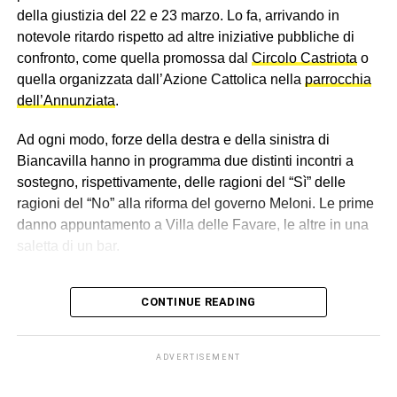
della giustizia del 22 e 23 marzo. Lo fa, arrivando in
notevole ritardo rispetto ad altre iniziative pubbliche di
confronto, come quella promossa dal
Circolo Castriota
o
quella organizzata dall’Azione Cattolica nella
parrocchia
dell’Annunziata
.
Ad ogni modo, forze della destra e della sinistra di
Biancavilla hanno in programma due distinti incontri a
sostegno, rispettivamente, delle ragioni del “Sì” delle
ragioni del “No” alla riforma del governo Meloni. Le prime
danno appuntamento a Villa delle Favare, le altre in una
saletta di un bar.
I sostenitori del “Sì”
CONTINUE READING
Il primo incontro, a sostegno del del “Sì”, si terrà sabato 14
marzo alle ore 17.30 alla Villa delle Favare. “Le ragioni
ADVERTISEMENT
del Sì per una giustizia giusta”, è il titolo dell’iniziativa.
Sarà il sindaco Antonio Bonanno a dare i saluti