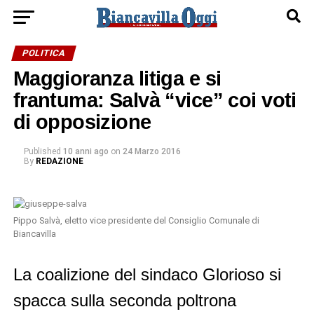
POLITICA
Maggioranza litiga e si
frantuma: Salvà “vice” coi voti
di opposizione
Published
10 anni ago
on
24 Marzo 2016
By
REDAZIONE
Pippo Salvà, eletto vice presidente del Consiglio Comunale di
Biancavilla
La coalizione del sindaco Glorioso si
spacca sulla seconda poltrona