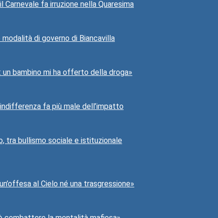
 il Carnevale fa irruzione nella Quaresima
e modalità di governo di Biancavilla
3: un bambino mi ha offerto della droga»
indifferenza fa più male dell’impatto
o, tra bullismo sociale e istituzionale
 un’offesa al Cielo né una trasgressione»
o è combattere la mentalità mafiosa»