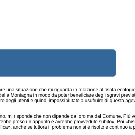
are una situazione che mi riguarda in relazione all’isola ecolo
a della Montagna in modo da poter beneficiare degli sgravi previst
stro degli utenti e quindi impossibilitato a usufruire di questa ag
urno, mi risponde che non dipende da loro ma dal Comune. Più v
«avrebbe preso un appunto e avrebbe provveduto subito». Poi «b
ca», anche se tuttora il problema non si è risolto e continuo a 