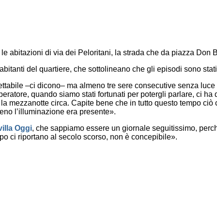
 le abitazioni di via dei Peloritani, la strada che da piazza Don 
abitanti del quartiere, che sottolineano che gli episodi sono stati
ttabile –ci dicono– ma almeno tre sere consecutive senza luce e
atore, quando siamo stati fortunati per potergli parlare, ci ha det
tre la mezzanotte circa. Capite bene che in tutto questo tempo ci
lmeno l’illuminazione era presente».
illa Oggi
, che sappiamo essere un giornale seguitissimo, perch
po ci riportano al secolo scorso, non è concepibile».