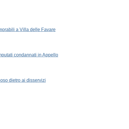
morabili a Villa delle Favare
 imputati condannati in Appello
oso dietro ai disservizi
igiano eroe di Biancavilla