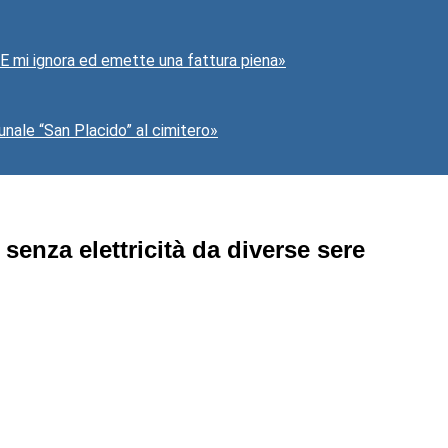
SIE mi ignora ed emette una fattura piena»
nale “San Placido” al cimitero»
 senza elettricità da diverse sere