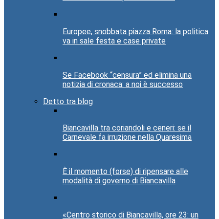
Europee, snobbata piazza Roma: la politica
va in sale festa e case private
Se Facebook “censura” ed elimina una
notizia di cronaca: a noi è successo
Detto tra blog
Biancavilla tra coriandoli e ceneri: se il
Carnevale fa irruzione nella Quaresima
È il momento (forse) di ripensare alle
modalità di governo di Biancavilla
«Centro storico di Biancavilla, ore 23: un