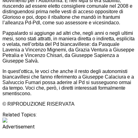
Movimento per l’Autonomia. E nell’Mpa si era stabilito,
riuscendo ad essere eletto consigliere comunale nel 2008 e
distinguendosi prima nelle vesti di acceso oppositore di
Glorioso e poi, dopo il ribaltone che mandò in frantumi
l’alleanza Pd-Pdl, come suo assessore e vicesindaco.
Pappalardo si aggiunge ad altri che, negli anni o negli ultimi
mesi, sono stati attratti, in maniera diretta o indiretta, esplicita
o velata, nell’orbita del Pd biancavillese: da Pasquale
Lavenia a Vincenzo Mignemi, da Grazia Ventura a Giuseppe
Petralia e Vincenzo Chisari, da Giuseppe Sapienza a
Giuseppe Salvà.
In quest’ottica, le voci che anche il resto degli autonomisti
biancavillesi che fanno riferimento a Giuseppe Calaciura e a
Salvuccio Furnari possa aderire al Pd si susseguono ormai
da tempo. Voci che, però, i diretti interessati formalmente
smentiscono.
© RIPRODUZIONE RISERVATA
Related Topics:
Advertisement