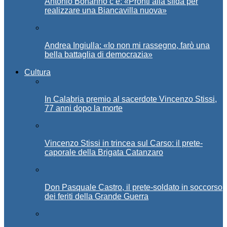
Antonio Bonanno c’è: «Pronti alla sfida per
realizzare una Biancavilla nuova»
Andrea Ingiulla: «Io non mi rassegno, farò una
bella battaglia di democrazia»
Cultura
In Calabria premio al sacerdote Vincenzo Stissi,
77 anni dopo la morte
Vincenzo Stissi in trincea sul Carso: il prete-
caporale della Brigata Catanzaro
Don Pasquale Castro, il prete-soldato in soccorso
dei feriti della Grande Guerra