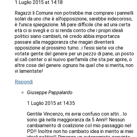
1 Luglio 2015 at 14:18
Ragazzi li Comune non potrebbe mai comprare i pannelli
solari da uno che è all’opposizione, sarebbe indecoroso,
è l’unica spiegazione. Mi pare difficile che ad una certa
età ci si svegli e ci si renda conto che i propri ideali
politici siano cambiati, nè credo abbia importanza
passare alla maggioranza che magari diventerà
opposizione al prossimo turno…i fessi siete voi che
votate gente del genere per un pezzo di pane, un posto
al call center o al nuovo iperfamila che sta per aprire, o
altre cose del genere..ognuno ha quel che si merita, non
vi lamentate!
Rispondi
Giuseppe Pappalardo
1 Luglio 2015 at 14:35
Gentile Vincenzo, mi avrai confuso con altri….Io
sono già nella maggioranza da 5 Anni!! Nessun
cambiamento di coalizione col mio passaggio nel
PD!! Inoltre non ho cambiato idea in merito ai miei