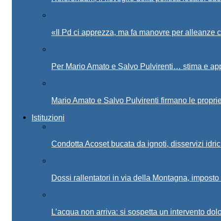
«Il Pd ci apprezza, ma fa manovre per alleanze c
Per Mario Amato e Salvo Pulvirenti… stima e ap
Mario Amato e Salvo Pulvirenti firmano le proprie
Istituzioni
Condotta Acoset bucata da ignoti, disservizi idri
Dossi rallentatori in via della Montagna, imposto 
L’acqua non arriva: si sospetta un intervento dolo