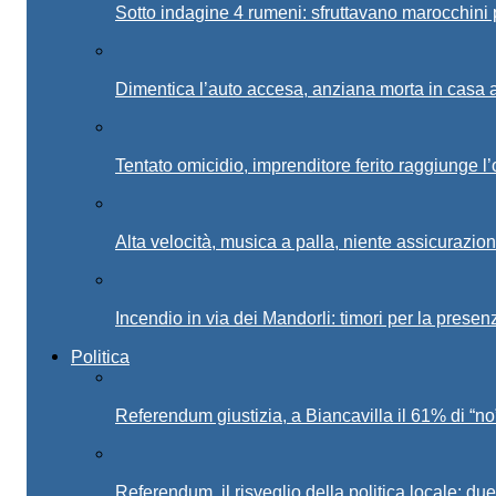
Sotto indagine 4 rumeni: sfruttavano marocchini
Dimentica l’auto accesa, anziana morta in casa a
Tentato omicidio, imprenditore ferito raggiunge l
Alta velocità, musica a palla, niente assicurazio
Incendio in via dei Mandorli: timori per la prese
Politica
Referendum giustizia, a Biancavilla il 61% di “no
Referendum, il risveglio della politica locale: due 