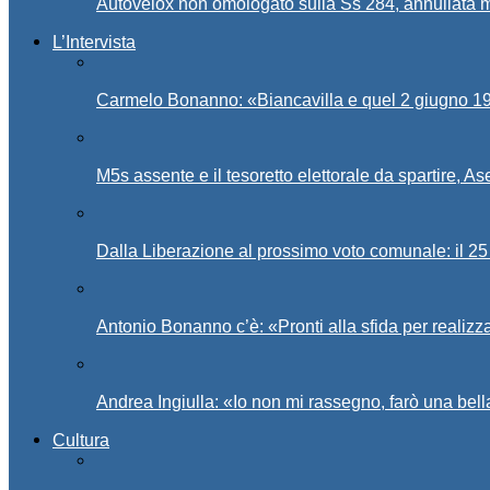
Autovelox non omologato sulla Ss 284, annullata m
L’Intervista
Carmelo Bonanno: «Biancavilla e quel 2 giugno 194
M5s assente e il tesoretto elettorale da spartire, 
Dalla Liberazione al prossimo voto comunale: il 25 
Antonio Bonanno c’è: «Pronti alla sfida per realiz
Andrea Ingiulla: «Io non mi rassegno, farò una bell
Cultura