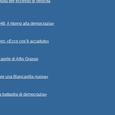
ulta per eccesso di velocità
6, il ritorno alla democrazia»
Asero: «Ecco cos’è accaduto»
aprile di Alfio Grasso
zare una Biancavilla nuova»
a battaglia di democrazia»