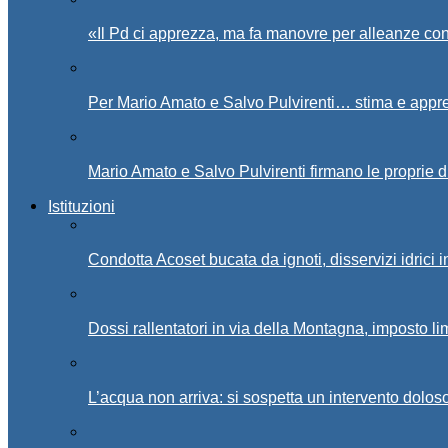
«Il Pd ci apprezza, ma fa manovre per alleanze con
Per Mario Amato e Salvo Pulvirenti… stima e appr
Mario Amato e Salvo Pulvirenti firmano le proprie d
Istituzioni
Condotta Acoset bucata da ignoti, disservizi idrici 
Dossi rallentatori in via della Montagna, imposto li
L’acqua non arriva: si sospetta un intervento doloso 