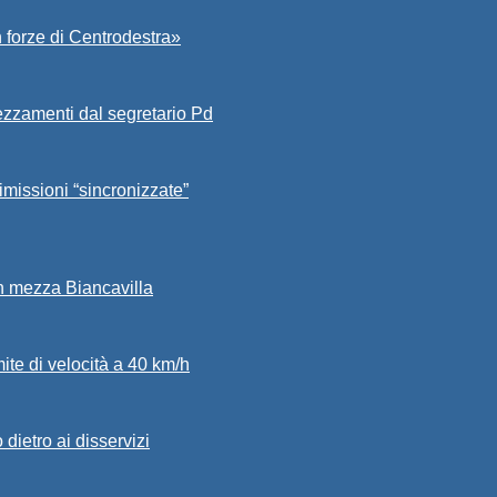
 forze di Centrodestra»
ezzamenti dal segretario Pd
imissioni “sincronizzate”
in mezza Biancavilla
mite di velocità a 40 km/h
dietro ai disservizi