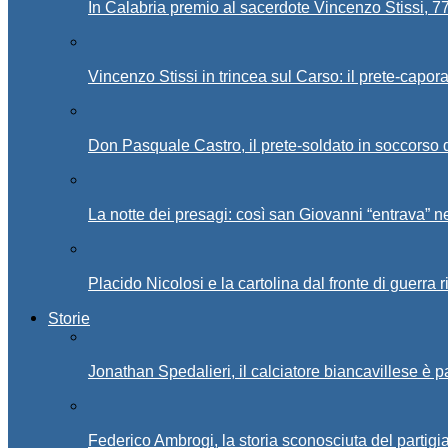
In Calabria premio al sacerdote Vincenzo Stissi, 7
Vincenzo Stissi in trincea sul Carso: il prete-capor
Don Pasquale Castro, il prete-soldato in soccorso d
La notte dei presagi: così san Giovanni “entrava” ne
Placido Nicolosi e la cartolina dal fronte di guerra 
Storie
Jonathan Spedalieri, il calciatore biancavillese è 
Federico Ambrogi, la storia sconosciuta del partigi