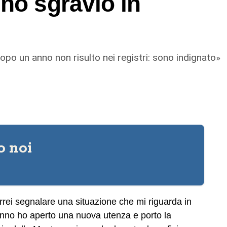
no sgravio in
ta sistemata. Una riparazione veloce, un rattoppo.
ni non ottimali.
dopo un anno non risulto nei registri: sono indignato»
Mai un intervento di
manutenzione: ecco le
“voragini” di via Laudani
o noi
orrei segnalare una situazione che mi riguarda in
 anno ho aperto una nuova utenza e porto la