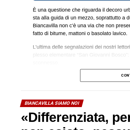
È una questione che riguarda il decoro ur
sta alla guida di un mezzo, soprattutto a 
Biancavilla non c’è una via che non present
fatto di bitume, mattoni o basolato lavico.
L’ultima delle segnalazioni dei nostri lettor
plesso elementare “San Giovanni Bosco”:
sconnesso.
CON
«Volevo segnalare – leggiamo nel messagg
situazione di pericolo presente ormai da 
Nicolò Paganini, inizio di via Sandro Botti
trovi nemmeno in Africa. Mentre fotografa
BIANCAVILLA SIAMO NOI
imprecazioni giustificate dell’automobilista
«Differenziata, per
e audaci centauri motorizzati cosa succe