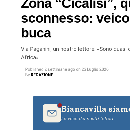
Zona “Cicalisi”, q
sconnesso: veicol
buca
Via Paganini, un nostro lettore: «Sono quasi
Africa»
Published
2 settimane ago
on
23 Luglio 2026
By
REDAZIONE
Biancavilla siam
La voce dei nostri lettori