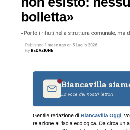
non esisto: nessu
AGGIORNAMENTO
bolletta»
Su intervento del Comune, la basola è sta
Il fondo dell’intera arteria resta in condizio
«Porto i rifiuti nella struttura comunale, ma 
© RIPRODUZIONE RISERVATA
Published
1 mese ago
on
5 Luglio 2026
By
REDAZIONE
Biancavilla siam
La voce dei nostri lettori
Gentile redazione di
Biancavilla Oggi
, v
relazione all’isola ecologica. Da circa un