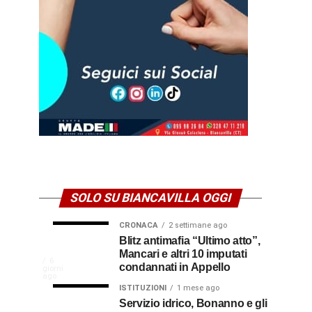
SOLO SU BIANCAVILLA OGGI
CRONACA
2 settimane ago
NEWS
CULTURA
Disservizi
Don
Blitz antimafia “Ultimo atto”,
2
2
settimane
settimane
Mancari e altri 10 imputati
CULTURA
In
elettrici,
Pasquale
ago
ago
La
6
condannati in Appello
giorni
indennizzo
Castro,
comunità
ago
Calabria
in
il
ISTITUZIONI
1 mese ago
di
Servizio idrico, Bonanno e gli
bolletta:
prete-
Gallico