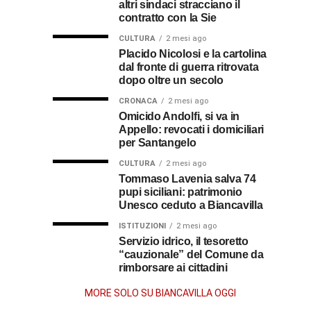
altri sindaci stracciano il
premio
ecco
soldato
rende
contratto con la Sie
omaggio
cosa
in
al
CULTURA
2 mesi ago
al
fare
soccorso
Placido Nicolosi e la cartolina
prete
per
dei
dal fronte di guerra ritrovata
sacerdote
biancavillese,
ottenerlo
feriti
dopo oltre un secolo
ricordato
della
Vincenzo
per
CRONACA
2 mesi ago
Grande
Omicido Andolfi, si va in
il
Guerra
Appello: revocati i domiciliari
Stissi,
suo
per Santangelo
impegno
77
di
CULTURA
2 mesi ago
parroco
Tommaso Lavenia salva 74
pupi siciliani: patrimonio
anni
Unesco ceduto a Biancavilla
dopo
ISTITUZIONI
2 mesi ago
Servizio idrico, il tesoretto
“cauzionale” del Comune da
la
rimborsare ai cittadini
morte
MORE SOLO SU BIANCAVILLA OGGI