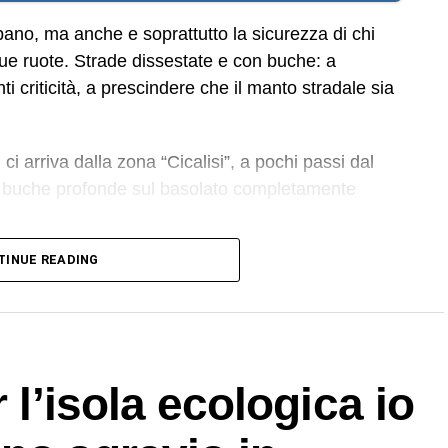
bano, ma anche e soprattutto la sicurezza di chi
due ruote. Strade dissestate e con buche: a
i criticità, a prescindere che il manto stradale sia
i ci arriva dalla zona “Cicalisi”, a pochi passi dal
 buche profonde sul basolato completamente
TINUE READING
io recapitato alla nostra redazione – una
anni. Ma adesso in maniera consistente in via
celli. Sono quasi certo che una strada così non si
vo, una macchina vi è andata dentro con le
. Mi chiedo se ci finisse dentro uno dei nostri baldi
 l’isola ecologica io
derebbe».