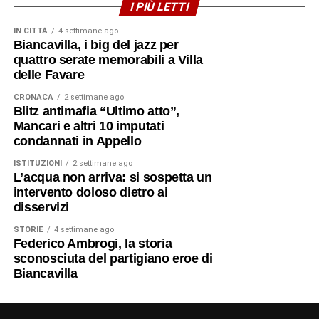
I PIÙ LETTI
IN CITTÀ
4 settimane ago
Biancavilla, i big del jazz per
quattro serate memorabili a Villa
delle Favare
CRONACA
2 settimane ago
Blitz antimafia “Ultimo atto”,
Mancari e altri 10 imputati
condannati in Appello
ISTITUZIONI
2 settimane ago
L’acqua non arriva: si sospetta un
intervento doloso dietro ai
disservizi
STORIE
4 settimane ago
Federico Ambrogi, la storia
sconosciuta del partigiano eroe di
Biancavilla