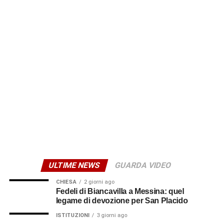
l’avv. Vincenzo Vitale e il magistrato Roberto
Passalacqua. Il dibattito sarà moderato dal giornalista
Luigi Pulvirenti.
I sostenitori del “No”
Il giorno successivo, domenica 15 marzo alle ore 10, è
invece l’incontro dal titolo “Le ragioni del No – Verso il
referendum costituzionale”. L’appuntamento si svolgerà
nella saletta del bar “L’Artigiana”. Interverranno Giuseppe
Glorioso, segretario generale Flai Cgil di Catania ed ex
sindaco di Biancavilla, l’avv. Andrea Ingiulla e l’avv.o
Giuseppe Berretta. Le conclusioni saranno affidate ad
Alfio Mannino, segretario generale della Cgil Sicilia. A
ULTIME NEWS
GUARDA VIDEO
moderare il confronto sarà Nino Benina.
CHIESA
2 giorni ago
© RIPRODUZIONE RISERVATA
Fedeli di Biancavilla a Messina: quel
legame di devozione per San Placido
ISTITUZIONI
3 giorni ago