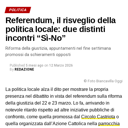
locale non ha inciso per nulla, visto il totale disimpegno, a
POLITICA
parte due appuntamenti di aree contrapposte (
uno a Villa
Referendum, il risveglio della
delle Favare, l’altro in una saletta di un bar
). Insomma, su
questo referendum hanno scelto i biancavillesi,
politica locale: due distinti
respingendo la riforma Meloni-Nordio, nonostante la
incontri “Sì-No”
latitanza dei partiti locali.
Riforma della giustizia, appuntamenti nel fine settimana
© RIPRODUZIONE RISERVATA
promossi da schieramenti opposti
Published
5 mesi ago
on
12 Marzo 2026
By
REDAZIONE
© Foto Biancavilla Oggi
La politica locale alza il dito per mostrare la propria
presenza nel dibattito in vista del referendum sulla riforma
della giustizia del 22 e 23 marzo. Lo fa, arrivando in
notevole ritardo rispetto ad altre iniziative pubbliche di
confronto, come quella promossa dal
Circolo Castriota
o
quella organizzata dall’Azione Cattolica nella
parrocchia