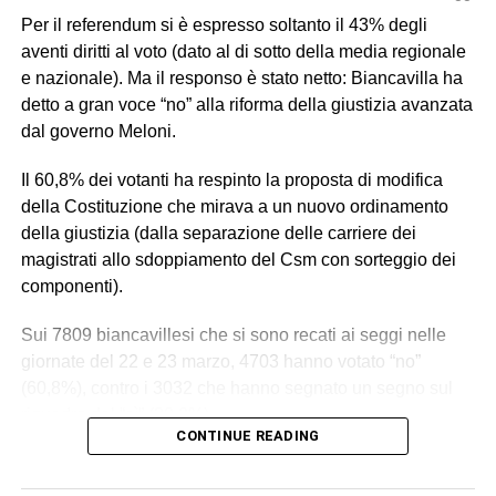
Per il referendum si è espresso soltanto il 43% degli
aventi diritti al voto (dato al di sotto della media regionale
e nazionale). Ma il responso è stato netto: Biancavilla ha
detto a gran voce “no” alla riforma della giustizia avanzata
dal governo Meloni.
Il 60,8% dei votanti ha respinto la proposta di modifica
della Costituzione che mirava a un nuovo ordinamento
della giustizia (dalla separazione delle carriere dei
magistrati allo sdoppiamento del Csm con sorteggio dei
componenti).
Sui 7809 biancavillesi che si sono recati ai seggi nelle
giornate del 22 e 23 marzo, 4703 hanno votato “no”
(60,8%), contro i 3032 che hanno segnato un segno sul
riquadro del “sì” (39,2%).
CONTINUE READING
Un esito da attribuire alla libera volontà popolare e a
quanti si sono recati alle urne. Un esito su cui la politica