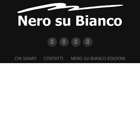
CHI SIAMO
CONTATTI
NERO SU BIANCO EDIZIONI
DICHIARAZIONE SULLA PRIVACY (UE)
COOKIE POLICY (UE)
DISCONOSCIMENTO
Registrazione al Tribunale di Catania n. 25/2016
PROPRIETARIO e EDITORE
Associazione Nero su Bianco ETS
Iscrizione al RUNTS n. 2305 del 23.6.2026
Iscrizione al ROC n. 36315 del 16.3.2021
Direttore responsabile: VITTORIO FIORENZA
━━━━━
Nel rispetto dei lettori e a garanzia della propria indipendenza,