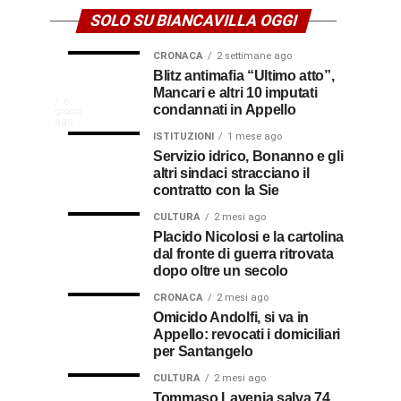
SOLO SU BIANCAVILLA OGGI
CRONACA
2 settimane ago
NEWS
CULTURA
Disservizi
Don
Blitz antimafia “Ultimo atto”,
2
2
settimane
settimane
Mancari e altri 10 imputati
CULTURA
In
elettrici,
Pasquale
ago
ago
La
6
condannati in Appello
giorni
indennizzo
Castro,
comunità
ago
Calabria
in
il
ISTITUZIONI
1 mese ago
di
Servizio idrico, Bonanno e gli
bolletta:
prete-
Gallico
altri sindaci stracciano il
premio
ecco
soldato
rende
contratto con la Sie
omaggio
cosa
in
al
CULTURA
2 mesi ago
al
fare
soccorso
Placido Nicolosi e la cartolina
prete
per
dei
dal fronte di guerra ritrovata
sacerdote
biancavillese,
ottenerlo
feriti
dopo oltre un secolo
ricordato
della
Vincenzo
per
CRONACA
2 mesi ago
Grande
Omicido Andolfi, si va in
il
Guerra
Appello: revocati i domiciliari
Stissi,
suo
per Santangelo
impegno
77
di
CULTURA
2 mesi ago
parroco
Tommaso Lavenia salva 74