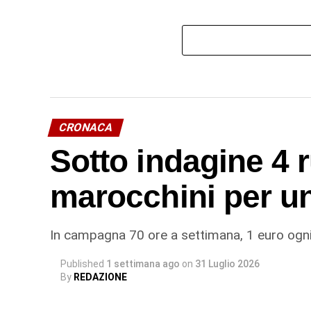
CRONACA
Sotto indagine 4 
marocchini per u
In campagna 70 ore a settimana, 1 euro ogni
Published
1 settimana ago
on
31 Luglio 2026
By
REDAZIONE