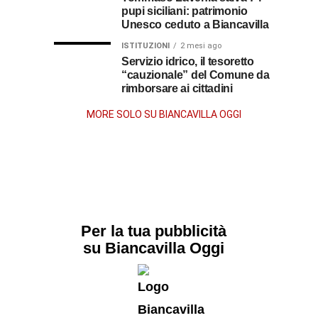
pupi siciliani: patrimonio
anni
Unesco ceduto a Biancavilla
dopo
ISTITUZIONI
2 mesi ago
Servizio idrico, il tesoretto
“cauzionale” del Comune da
la
rimborsare ai cittadini
morte
MORE SOLO SU BIANCAVILLA OGGI
Per la tua pubblicità
su Biancavilla Oggi