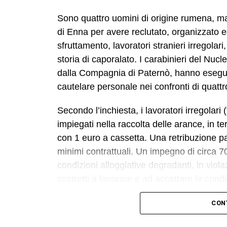
Sono quattro uomini di origine rumena, ma 
di Enna per avere reclutato, organizzato e
sfruttamento, lavoratori stranieri irregolar
storia di caporalato. I carabinieri del Nucl
dalla Compagnia di Paternò, hanno esegui
cautelare personale nei confronti di quat
Secondo l’inchiesta, i lavoratori irregolar
impiegati nella raccolta delle arance, in t
con 1 euro a cassetta. Una retribuzione p
minimi contrattuali. Un impegno di circa 70
condizioni alloggiative degradanti, in viola
costretti a lavorare e ad accettare le cond
L’indagine è scaturita dalla denuncia di qu
CON
pseudo imprenditore rumeno, sostenuti dal