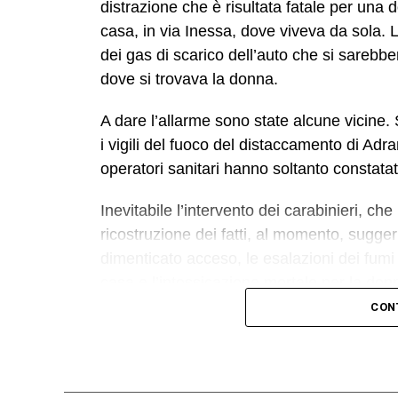
distrazione che è risultata fatale per una 
casa, in via Inessa, dove viveva da sola. 
dei gas di scarico dell’auto che si sarebber
dove si trovava la donna.
A dare l’allarme sono state alcune vicine.
i vigili del fuoco del distaccamento di Adra
operatori sanitari hanno soltanto constatat
Inevitabile l’intervento dei carabinieri, c
ricostruzione dei fatti, al momento, suggeri
dimenticato acceso, le esalazioni dei fumi d
casa e l’intossicazione mortale per la don
giudiziaria, in attesa di eventuali ed ulter
CON
© RIPRODUZIONE RISERVATA