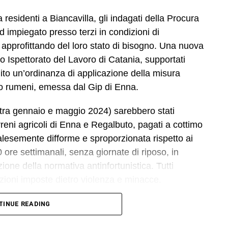
residenti a Biancavilla, gli indagati della Procura
d impiegato presso terzi in condizioni di
i, approfittando del loro stato di bisogno. Una nuova
eo Ispettorato del Lavoro di Catania, supportati
to un’ordinanza di applicazione della misura
tro rumeni, emessa dal Gip di Enna.
i (tra gennaio e maggio 2024) sarebbero stati
erreni agricoli di Enna e Regalbuto, pagati a cottimo
alesemente difforme e sproporzionata rispetto ai
 ore settimanali, senza giornate di riposo, in
zione della normativa antinfortunistica. Tutti
izioni imposte dietro violenza e minacce.
attro cittadini marocchini dipendenti da uno
TINUE READING
l’associazione Penelope, sulle cui dichiarazioni