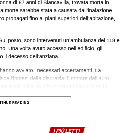
donna di 87 anni di Biancavilla, trovata morta in
La morte sarebbe stata a causata dall’inalazione
o propagati fino ai piani superiori dell’abitazione,
 Sul posto, sono intervenuti un’ambulanza del 118 e
no. Una volta avuto accesso nell’edificio, gli
o il decesso dell’anziana.
he hanno avviato i necessari accertamenti. La
sce l’ipotesi della disgrazia: il motore dell’auto
alla marmitta, la diffusione dei gas in tutta la
na. La salma è a disposizione ora dell’autorità
iori accertamenti medico-legali.
TINUE READING
I PIÙ LETTI