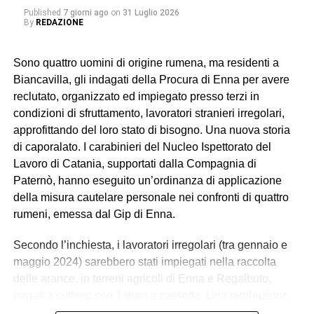
Published
7 giorni ago
on
31 Luglio 2026
By
REDAZIONE
Sono quattro uomini di origine rumena, ma residenti a
Biancavilla, gli indagati della Procura di Enna per avere
reclutato, organizzato ed impiegato presso terzi in
condizioni di sfruttamento, lavoratori stranieri irregolari,
approfittando del loro stato di bisogno. Una nuova storia
di caporalato. I carabinieri del Nucleo Ispettorato del
Lavoro di Catania, supportati dalla Compagnia di
Paternò, hanno eseguito un’ordinanza di applicazione
della misura cautelare personale nei confronti di quattro
rumeni, emessa dal Gip di Enna.
Secondo l’inchiesta, i lavoratori irregolari (tra gennaio e
maggio 2024) sarebbero stati impiegati nella raccolta
delle arance, in terreni agricoli di Enna e Regalbuto,
pagati a cottimo con 1 euro a cassetta. Una retribuzione
palesemente difforme e sproporzionata rispetto ai minimi