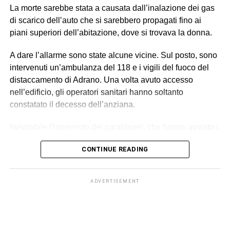
La morte sarebbe stata a causata dall’inalazione dei gas
carichi sproporzionati con “modalità intimidatorie”. Erano
di scarico dell’auto che si sarebbero propagati fino ai
loro a gestire anche l’alloggio fatiscente (privo di luce e
piani superiori dell’abitazione, dove si trovava la donna.
acqua) imposto ai lavoratori, trattenendone le somme
relative all’affitto dal salario e minacciando gli stessi di
A dare l’allarme sono state alcune vicine. Sul posto, sono
allontanarli se non avessero accettato tali condizioni,
intervenuti un’ambulanza del 118 e i vigili del fuoco del
contribuendo così a mantenere le condizioni di
distaccamento di Adrano. Una volta avuto accesso
sfruttamento e dipendenza economica e abitativa.
nell’edificio, gli operatori sanitari hanno soltanto
constatato il decesso dell’anziana.
© RIPRODUZIONE RISERVATA
Inevitabile l’intervento dei carabinieri, che hanno avviato i
necessari accertamenti. La ricostruzione dei fatti, al
CONTINUE READING
momento, suggerisce l’ipotesi della disgrazia: il motore
dell’auto dimenticato acceso, le esalazioni dei fumi dalla
marmitta, la diffusione dei gas in tutta la casa e
ADVERTISEMENT
l’intossicazione mortale per la donna. La salma è a
disposizione ora dell’autorità giudiziaria, in attesa di
eventuali ed ulteriori accertamenti medico-legali.