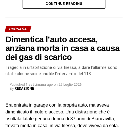
CONTINUE READING
contrattuali. Un impegno di circa 70 ore settimanali, senza
giornate di riposo, in condizioni alloggiative degradanti, in
violazione della normativa antinfortunistica. Tutti costretti
a lavorare e ad accettare le condizioni imposte dietro
CRONACA
violenza e minacce.
Dimentica l’auto accesa,
L’indagine è scaturita dalla denuncia di quattro cittadini
anziana morta in casa a causa
marocchini dipendenti da uno pseudo imprenditore
dei gas di scarico
rumeno, sostenuti dall’associazione Penelope, sulle cui
dichiarazioni hanno avuto origine gli accertamenti a
Tragedia in un’abitazione di via Inessa, a dare l’allarme sono
riscontro da parte dei militari del Nucleo Carabinieri
state alcune vicine: inutile l’intervento del 118
Ispettorato del Lavoro di Catania.
Published
1 settimana ago
on
29 Luglio 2026
By
REDAZIONE
In particolare, uno dei soggetti indagati, ora ai domiciliari
con braccialetto elettronico, ricopriva il ruolo di datore di
Era entrata in garage con la propria auto, ma aveva
lavoro “di fatto”. Gli altri tre (destinatari dell’obbligo di
dimenticato il motore acceso. Una distrazione che è
presentazione alla polizia giudiziaria) eseguivano gli
risultata fatale per una donna di 87 anni di Biancavilla,
ordini e svolgevano funzioni di controllo sul campo,
trovata morta in casa, in via Inessa, dove viveva da sola.
vigilando sull’attività dei lavoratori, imponendo ritmi e